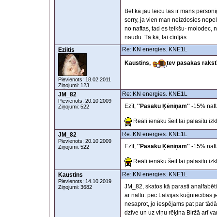
Bet kā jau teicu tas ir mans person
sorry, ja vien man neizdosies nopel
no naftas, tad es teikšu- molodec, 
naudu. Tā kā, lai cīnījās.
Re: KN energies. KNE1L
Eziitis
Kaustins,
tev pasakas rakst
Pievienots: 18.02.2011
Ziņojumi: 123
Re: KN energies. KNE1L
JM_82
Pievienots: 20.10.2009
Ezīt,
''Pasaku Ķēniņam''
-15% naft
Ziņojumi: 522
Reāli ienāku šeit lai palasītu izk
Re: KN energies. KNE1L
JM_82
Pievienots: 20.10.2009
Ezīt,
''Pasaku Ķēniņam''
-15% naft
Ziņojumi: 522
Reāli ienāku šeit lai palasītu izk
Re: KN energies. KNE1L
Kaustins
Pievienots: 14.10.2019
JM_82, skatos kā parasti analfabēti
Ziņojumi: 3682
ar naftu: pēc Latvijas kuģniecības j
nesaprot, jo iespējams pat par tādā
dzīve un uz viņu rēķina Biržā arī va