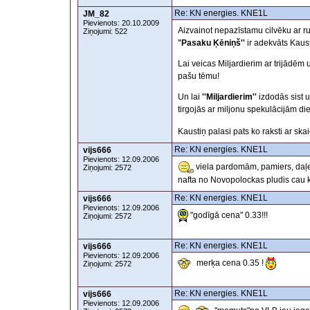
Re: KN energies. KNE1L
JM_82
Pievienots: 20.10.2009
Aizvainot nepazīstamu cilvēku ar rup
Ziņojumi: 522
'
'Pasaku Ķēniņš''
ir adekvāts Kaus
Lai veicas Miljardierim ar trijādēm
pašu tēmu!
Un lai
''Miljardierim''
izdodās sist uz
tirgojās ar miljonu spekulācijām di
Kaustiņ palasi pats ko raksti ar sk
Re: KN energies. KNE1L
vijs666
Pievienots: 12.09.2006
viela pardomām, pamiers, daļej
Ziņojumi: 2572
nafta no Novopolockas pludis cau k
Re: KN energies. KNE1L
vijs666
Pievienots: 12.09.2006
"godīgā cena" 0.33!!!
Ziņojumi: 2572
Re: KN energies. KNE1L
vijs666
Pievienots: 12.09.2006
merķa cena 0.35 !
Ziņojumi: 2572
Re: KN energies. KNE1L
vijs666
Pievienots: 12.09.2006