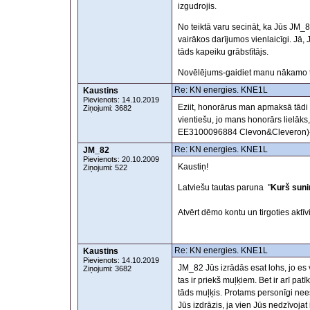
izgudrojis.
No teiktā varu secināt, ka Jūs JM
vairākos darījumos vienlaicīgi. Jā, J
tāds kapeiku grābstītājs.
Novēlējums-gaidiet manu nākamo t
Re: KN energies. KNE1L
Kaustins
Pievienots: 14.10.2019
Eziit, honorārus man apmaksā tādi 
Ziņojumi: 3682
vientiešu, jo mans honorārs lielāks
EE3100096884 Clevon&Cleveron)- 
Re: KN energies. KNE1L
JM_82
Pievienots: 20.10.2009
Kaustiņ!
Ziņojumi: 522
Latviešu tautas paruna ''
Kurš sunim
Atvērt dēmo kontu un tirgoties aktīv
Re: KN energies. KNE1L
Kaustins
Pievienots: 14.10.2019
JM_82 Jūs izrādās esat lohs, jo es
Ziņojumi: 3682
tas ir priekš muļķiem. Bet ir arī pa
tāds muļķis. Protams personīgi nee
Jūs izdrāzis, ja vien Jūs nedzīvoja