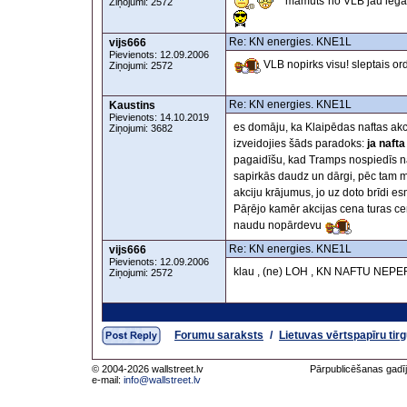
"mamuts"no VLB jau iegada
Ziņojumi: 2572
Re: KN energies. KNE1L
vijs666
Pievienots: 12.09.2006
VLB nopirks visu! sleptais or
Ziņojumi: 2572
Re: KN energies. KNE1L
Kaustins
Pievienots: 14.10.2019
es domāju, ka Klaipēdas naftas akcija
Ziņojumi: 3682
izveidojies šāds paradoks:
ja nafta
pagaidīšu, kad Tramps nospiedīs naf
sapirkās daudz un dārgi, pēc tam m
akciju krājumus, jo uz doto brīdi e
Pāŗējo kamēr akcijas cena turas ce
naudu nopārdevu
Re: KN energies. KNE1L
vijs666
Pievienots: 12.09.2006
klau , (ne) LOH , KN NAFTU NE
Ziņojumi: 2572
Forumu saraksts
/
Lietuvas vērtspapīru tir
© 2004-2026 wallstreet.lv
Pārpublicēšanas gadīj
e-mail:
info@wallstreet.lv