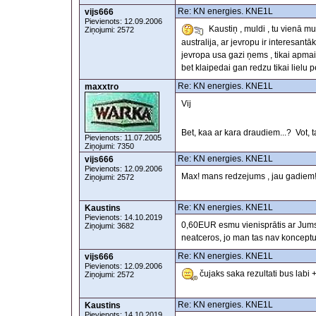
Re: KN energies. KNE1L
vijs666
Pievienots: 12.09.2006
Kaustiņ , muldi , tu vienā mu
Ziņojumi: 2572
australija, ar jevropu ir interesantā
jevropa usa gazi ņems , tikai apmai
bet klaipedai gan redzu tikai lielu 
Re: KN energies. KNE1L
maxxtro
Vij
Bet, kaa ar kara draudiem...? Vot,
Pievienots: 11.07.2005
Ziņojumi: 7350
Re: KN energies. KNE1L
vijs666
Pievienots: 12.09.2006
Max! mans redzejums , jau gadiem!
Ziņojumi: 2572
Re: KN energies. KNE1L
Kaustins
Pievienots: 14.10.2019
0,60EUR esmu vienisprātis ar Jums.
Ziņojumi: 3682
neatceros, jo man tas nav konceptu
Re: KN energies. KNE1L
vijs666
Pievienots: 12.09.2006
čujaks saka rezultati bus labi +
Ziņojumi: 2572
Re: KN energies. KNE1L
Kaustins
Pievienots: 14.10.2019