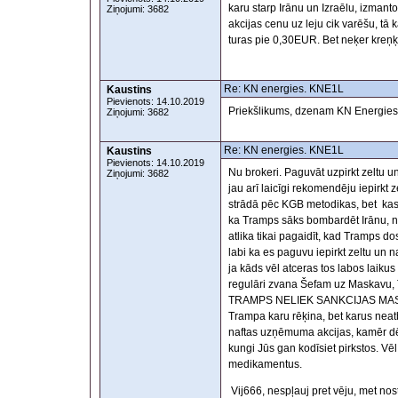
karu starp Irānu un Izraēlu, izmanto
Ziņojumi: 3682
akcijas cenu uz leju cik varēšu, tā
turas pie 0,30EUR. Bet neķer kreņķi
Re: KN energies. KNE1L
Kaustins
Pievienots: 14.10.2019
Priekšlikums, dzenam KN Energies
Ziņojumi: 3682
Re: KN energies. KNE1L
Kaustins
Pievienots: 14.10.2019
Nu brokeri. Paguvāt uzpirkt zeltu u
Ziņojumi: 3682
jau arī laicīgi rekomendēju iepirkt 
strādā pēc KGB metodikas, bet kas 
ka Tramps sāks bombardēt Irānu, nek
atlika tikai pagaidīt, kad Tramps d
labi ka es paguvu iepirkt zeltu un 
ja kāds vēl atceras tos labos laikus
regulāri zvana Šefam uz Maska
TRAMPS NELIEK SANKCIJAS MASKAVAI.
Trampa karu rēķina, bet karus neat
naftas uzņēmuma akcijas, kamēr dēļ
kungi Jūs gan kodīsiet pirkstos. Vēl
medikamentus.
Vij666, nespļauj pret vēju, met nost 