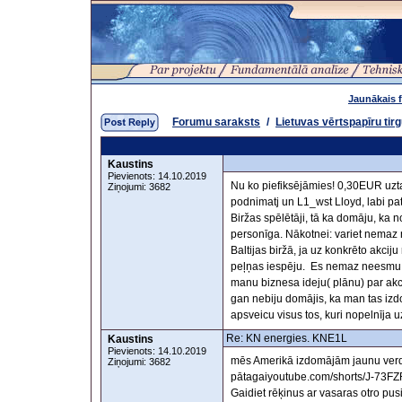
Jaunākais 
Forumu saraksts
/
Lietuvas vērtspapīru tir
Kaustins
Pievienots: 14.10.2019
Nu ko piefiksējāmies! 0,30EUR uztai
Ziņojumi: 3682
podnimatj un L1_wst Lloyd, labi pate
Biržas spēlētāji, tā ka domāju, ka 
personīga. Nākotnei: variet nemaz 
Baltijas biržā, ja uz konkrēto akci
peļņas iespēju. Es nemaz neesmu 
manu biznesa ideju( plānu) par akc
gan nebiju domājis, ka man tas izdos
apsveicu visus tos, kuri nopelnīja
Re: KN energies. KNE1L
Kaustins
Pievienots: 14.10.2019
mēs Amerikā izdomājām jaunu verdzī
Ziņojumi: 3682
pātagaiyoutube.com/shorts/J-73FZRE
Gaidiet rēķinus ar vasaras otro pus