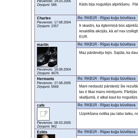
Pievienots: 24.03.2006
Kāds bija nogulējis atpirkšanu . Pār
Ziņojumi: 586
Re: RKB1R - Rīgas kuģu būvētava
Charles
Pievienots: 17.08.2004
Ir skaidrs, ka ilgtermiņā būs atpirkš
Ziņojumi: 2357
iesaldēta akcijās, kā arī nav izslēg
EUR.
Re: RKB1R - Rīgas kuģu būvētava
martin
Maz pārdevēju bijis. Sajūta, ka dau
Pievienots: 18.08.2004
Ziņojumi: 4676
Re: RKB1R - Rīgas kuģu būvētava
Hermanis
Pievienots: 27.08.2005
Mani nedaudz pārsteidz šie rezultā
Ziņojumi: 5569
tas ir tikai mans minējums: Pārējās
skatījumā, ir atkal kaut ko nogulējis
Re: RKB1R - Rīgas kuģu būvētava
cafe
Uzpirkšana notika jau labu laiku, n
Pievienots: 08.03.2005
Ziņojumi: 962
Re: RKB1R - Rīgas kuģu būvētava
Eziitis