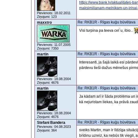
https://www.bank.lv/aktualitates-b
maksimilianam-melnikam-un-irinai
Pievienots: 18.02.2011
Ziņojumi: 123
Re: RKB1R - Rīgas kuģu būvētava
maxxtro
Visi turpina pa teeva cel`u, ibio..
Pievienots: 11.07.2005
Ziņojumi: 7350
Re: RKB1R - Rīgas kuģu būvētava
martin
Interesanti, ja šajā laikā esi pārdev
pārdevu tieši dažus mēnešus pirms
Pievienots: 18.08.2004
Ziņojumi: 4676
Re: RKB1R - Rīgas kuģu būvētava
martin
Ja kādam arī ir šāda problēma un ir
kā nejuristam liekas, ka prāvā zau
Pievienots: 18.08.2004
Ziņojumi: 4676
Re: RKB1R - Rīgas kuģu būvētava
Stefani Bandera
Pievienots: 04.08.2023
sveiks Martin, man ir līdzīga situā
Ziņojumi: 364
brīdinu uzreiz, ka nebūs tik viegli,