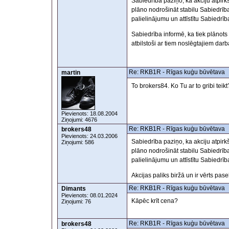
Sabiedrība paziņo, ka akciju atpir
plāno nodrošināt stabilu Sabiedrība
palielinājumu un attīstītu Sabiedrī
Sabiedrība informē, ka tiek plānots
atbilstoši ar tiem noslēgtajiem dar
Re: RKB1R - Rīgas kuģu būvētava
martin
To brokers84. Ko Tu ar to gribi teikt
Pievienots: 18.08.2004
Ziņojumi: 4676
Re: RKB1R - Rīgas kuģu būvētava
brokers48
Pievienots: 24.03.2006
Sabiedrība paziņo, ka akciju atpir
Ziņojumi: 586
plāno nodrošināt stabilu Sabiedrība
palielinājumu un attīstītu Sabiedrī
Akcijas paliks biržā un ir vērts pasek
Re: RKB1R - Rīgas kuģu būvētava
Dimants
Pievienots: 08.01.2024
Kāpēc krīt cena?
Ziņojumi: 76
Re: RKB1R - Rīgas kuģu būvētava
brokers48