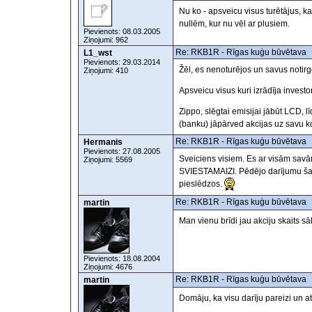
Nu ko - apsveicu visus turētājus, ka
nullēm, kur nu vēl ar plusiem.
Pievienots: 08.03.2005
Ziņojumi: 962
Re: RKB1R - Rīgas kuģu būvētava
L1_wst
Pievienots: 29.03.2014
Žēl, es nenoturējos un savus notir
Ziņojumi: 410
Apsveicu visus kuri izrādīja inves
Zippo, slēgtai emisijai jābūt LCD, l
(banku) jāpārved akcijas uz savu k
Re: RKB1R - Rīgas kuģu būvētava
Hermanis
Pievienots: 27.08.2005
Sveiciens visiem. Es ar visām sav
Ziņojumi: 5569
SVIESTAMAIZI. Pēdējo darījumu šai 
pieslēdzos.
Re: RKB1R - Rīgas kuģu būvētava
martin
Man vienu brīdi jau akciju skaits 
Pievienots: 18.08.2004
Ziņojumi: 4676
Re: RKB1R - Rīgas kuģu būvētava
martin
Domāju, ka visu darīju pareizi un at