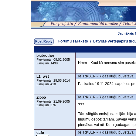
Jaunākais 
Forumu saraksts
/
Latvijas vērtspapīru tirg
bigbrother
Pievienots: 09.02.2005
Hmm... Kaut kā neesmu šim pasekoji
Ziņojumi: 1499
Re: RKB1R - Rīgas kuģu būvētava
L1_wst
Pievienots: 29.03.2014
Paskaties 19.11.2024. sapulces pro
Ziņojumi: 410
Re: RKB1R - Rīgas kuģu būvētava
Zippo
Pievienots: 21.09.2005
???
Ziņojumi: 376
Tām slēgtās emisijas akcijām bija a
lūgumu depozitārijam. Savējā vērts
pienākas vai nē. Kura gada/gadu pe
Re: RKB1R - Rīgas kuģu būvētava
cafe