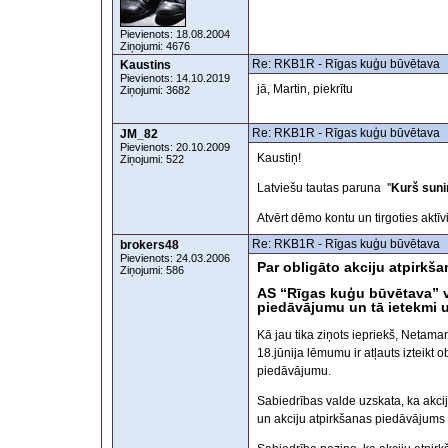
Pievienots: 18.08.2004
Ziņojumi: 4676
Re: RKB1R - Rīgas kuģu būvētava
Kaustins
Pievienots: 14.10.2019
jā, Martin, piekrītu
Ziņojumi: 3682
Re: RKB1R - Rīgas kuģu būvētava
JM_82
Pievienots: 20.10.2009
Kaustiņ!
Ziņojumi: 522
Latviešu tautas paruna ''
Kurš sunim
Atvērt dēmo kontu un tirgoties aktīv
Re: RKB1R - Rīgas kuģu būvētava
brokers48
Pievienots: 24.03.2006
Par obligāto akciju atpirkš
Ziņojumi: 586
AS “Rīgas kuģu būvētava” va
piedāvājumu un tā ietekmi 
Kā jau tika ziņots iepriekš, Netam
18.jūnija lēmumu ir atļauts izteikt
piedāvājumu.
Sabiedrības valde uzskata, ka akci
un akciju atpirkšanas piedāvājums v