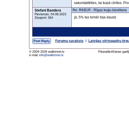
sakontaktēties, lai kopā cīnītos. P
Re: RKB1R - Rīgas kuģu būvētava
Stefani Bandera
Pievienots: 04.08.2023
jā, 5% tas tomēr bija daudz
Ziņojumi: 364
Forumu saraksts
/
Latvijas vērtspapīru tirg
© 2004-2026 wallstreet.lv
Pārpublicēšanas gadīj
e-mail:
info@wallstreet.lv