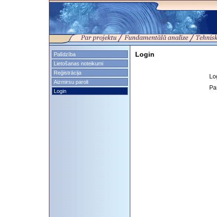
Login
Palīdzība
Lietošanas noteikumi
Reģistrācija
Lo
Aizmirsu paroli
Pa
Login