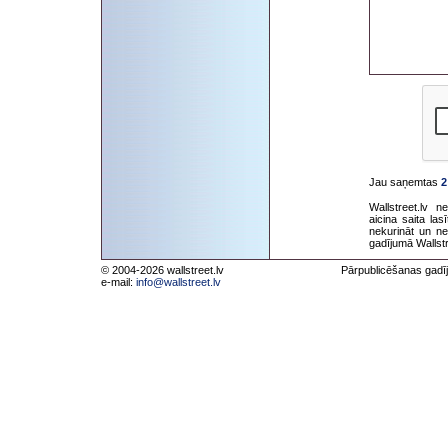
Jau saņemtas
2
Wallstreet.lv 
aicina saita la
nekurināt un ne
gadījumā Wallstr
© 2004-2026 wallstreet.lv
Pārpublicēšanas gadīj
e-mail:
info@wallstreet.lv