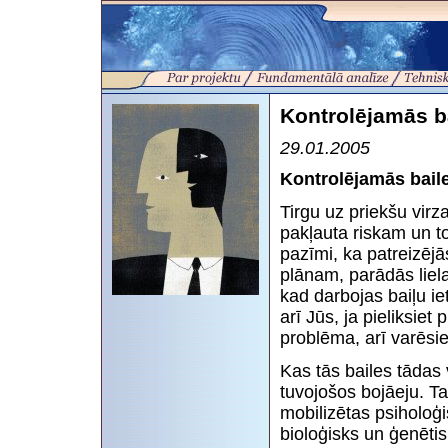
Kontrolējamās b
29.01.2005
Kontrolējamās bail
Tirgu uz priekšu virz
pakļauta riskam un t
pazīmi, ka patreizējā
plānam, parādās liela
kad darbojas baiļu i
arī Jūs, ja pieliksiet
problēma, arī varēsie
Kas tās bailes tādas 
tuvojošos bojāeju. Ta
mobilizētas psiholoģi
bioloģisks un ģenētis