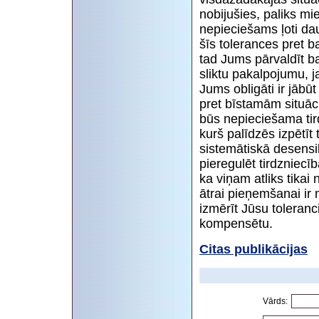
nobijušies, paliks mi
nepieciešams ļoti daud
šīs tolerances pret b
tad Jums pārvaldīt ba
sliktu pakalpojumu, j
Jums obligāti ir jābū
pret bīstamām situāc
būs nepieciešama tird
kurš palīdzēs izpētīt
sistemātiskā desensi
pieregulēt tirdzniecīb
ka viņam atliks tikai
ātrai pieņemšanai ir 
izmērīt Jūsu toleranci
kompensētu.
Citas publikācijas
Vārds: