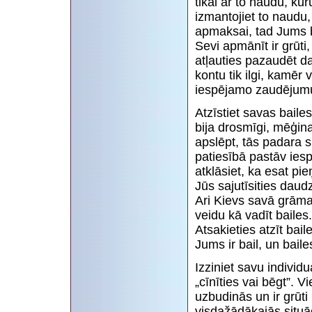
tikai ar to naudu, ku
izmantojiet to naudu,
apmaksai, tad Jums b
Sevi apmānīt ir grūti
atļauties pazaudēt da
kontu tik ilgi, kamēr
iespējamo zaudējum
Atzīstiet savas bailes
bija drosmīgi, mēģin
apslēpt, tās padara sl
patiesībā pastāv ies
atklāsiet, ka esat pi
Jūs sajutīsities daud
Ari Kievs savā grāmat
veidu kā vadīt bailes.
Atsakieties atzīt bail
Jums ir bail, un baile
Izziniet savu individu
„cīnīties vai bēgt”. V
uzbudinās un ir grūti 
visdažādākajās situāc