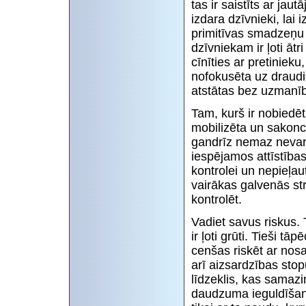
tas ir saistīts ar jau
izdara dzīvnieki, lai
primitīvas smadzeņu 
dzīvniekam ir ļoti āt
cīnīties ar pretinieku
nofokusēta uz draudie
atstātas bez uzmanības
Tam, kurš ir nobiedēts
mobilizēta un sakon
gandrīz nemaz nevar s
iespējamos attīstības 
kontrolei un nepieļaut
vairākas galvenās str
kontrolēt.
Vadiet savus riskus. T
ir ļoti grūti. Tieši t
cenšas riskēt ar nos
arī aizsardzības stopu
līdzeklis, kas samaz
daudzuma ieguldīšana 