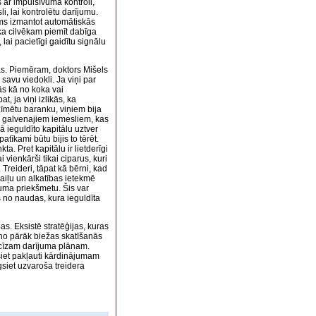
 ar impulsīvuma kontroli,
i, lai kontrolētu darījumu.
ams izmantot automātiskās
, ka cilvēkam piemīt dabīga
 lai pacietīgi gaidītu signālu
jas. Piemēram, doktors Mišels
 savu viedokli. Ja viņi par
ās kā no koka vai
t, ja viņi izlikās, ka
zzīmētu baranku, viņiem bija
 no galvenajiem iemesliem, kas
mā ieguldīto kapitālu uztver
atīkami būtu bijis to tērēt.
a. Pret kapitālu ir lietderīgi
i vienkārši tikai ciparus, kuri
Treideri, tāpat kā bērni, kad
baiļu un alkatības ietekmē
uma priekšmetu. Šis var
s no naudas, kura ieguldīta
s. Eksistē stratēģijas, kuras
s no pārāk biežas skatīšanās
ecīzam darījuma plānam.
ksiet pakļauti kārdinājumam
gsiet uzvaroša treidera