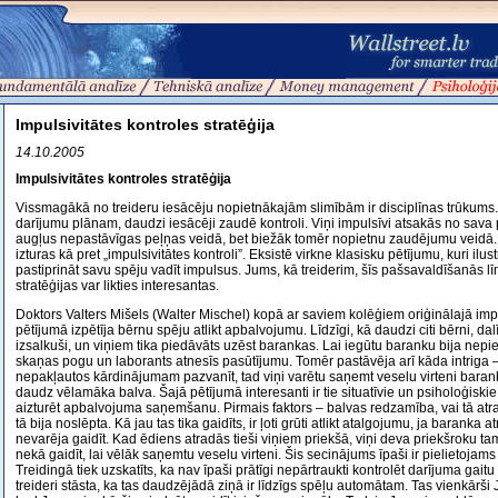
Impulsivitātes kontroles stratēģija
14.10.2005
Impulsivitātes kontroles stratēģija
Vissmagākā no treideru iesācēju nopietnākajām slimībām ir disciplīnas trūkums. 
darījumu plānam, daudzi iesācēji zaudē kontroli. Viņi impulsīvi atsakās no sava 
augļus nepastāvīgas peļņas veidā, bet biežāk tomēr nopietnu zaudējumu veidā. P
izturas kā pret „impulsivitātes kontroli”. Eksistē virkne klasisku pētījumu, kuri ilust
pastiprināt savu spēju vadīt impulsus. Jums, kā treiderim, šīs pašsavaldīšanās
stratēģijas var likties interesantas.
Doktors Valters Mišels (Walter Mischel) kopā ar saviem kolēģiem oriģinālajā impu
pētījumā izpētīja bērnu spēju atlikt apbalvojumu. Līdzīgi, kā daudzi citi bērni, da
izsalkuši, un viņiem tika piedāvāts uzēst barankas. Lai iegūtu baranku bija nepi
skaņas pogu un laborants atnesīs pasūtījumu. Tomēr pastāvēja arī kāda intriga – 
nepakļautos kārdinājumam pazvanīt, tad viņi varētu saņemt veselu virteni baranku
daudz vēlamāka balva. Šajā pētījumā interesanti ir tie situatīvie un psiholoģiskie f
aizturēt apbalvojuma saņemšanu. Pirmais faktors – balvas redzamība, vai tā atra
tā bija noslēpta. Kā jau tas tika gaidīts, ir ļoti grūti atlikt atalgojumu, ja baranka
nevarēja gaidīt. Kad ēdiens atradās tieši viņiem priekšā, viņi deva priekšroku ta
nekā gaidīt, lai vēlāk saņemtu veselu virteni. Šis secinājums īpaši ir pielietojams 
Treidingā tiek uzskatīts, ka nav īpaši prātīgi nepārtraukti kontrolēt darījuma gaitu
treideri stāsta, ka tas daudzējādā ziņā ir līdzīgs spēļu automātam. Tas vienkārši