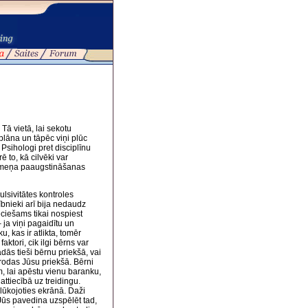
Tā vietā, lai sekotu
plāna un tāpēc viņi plūc
sihologi pret disciplīnu
rē to, kā cilvēki var
 līmeņa paaugstināšanas
lsivitātes kontroles
lībnieki arī bija nedaudz
eciešams tikai nospiest
ja viņi pagaidītu un
, kas ir atlikta, tomēr
aktori, cik ilgi bērns var
dās tieši bērnu priekšā, vai
 atrodas Jūsu priekšā. Bērni
m, lai apēstu vienu baranku,
attiecībā uz treidingu.
 lūkojoties ekrānā. Daži
 Jūs pavedina uzspēlēt tad,