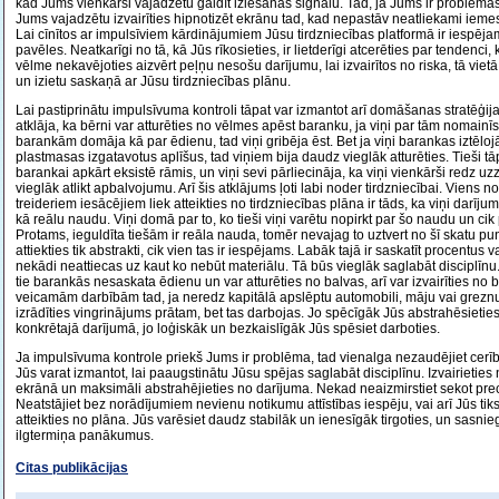
kad Jums vienkārši vajadzētu gaidīt iziešanas signālu. Tad, ja Jums ir problēmas
Jums vajadzētu izvairīties hipnotizēt ekrānu tad, kad nepastāv neatliekami iemesl
Lai cīnītos ar impulsīviem kārdinājumiem Jūsu tirdzniecības platformā ir iespēj
pavēles. Neatkarīgi no tā, kā Jūs rīkosieties, ir lietderīgi atcerēties par tendenci
vēlme nekavējoties aizvērt peļņu nesošu darījumu, lai izvairītos no riska, tā vietā,
un izietu saskaņā ar Jūsu tirdzniecības plānu.
Lai pastiprinātu impulsīvuma kontroli tāpat var izmantot arī domāšanas stratēģi
atklāja, ka bērni var atturēties no vēlmes apēst baranku, ja viņi par tām nomainīs
barankām domāja kā par ēdienu, tad viņi gribēja ēst. Bet ja viņi barankas iztēloj
plastmasas izgatavotus aplīšus, tad viņiem bija daudz vieglāk atturēties. Tieši tāpa
barankai apkārt eksistē rāmis, un viņi sevi pārliecināja, ka viņi vienkārši redz u
vieglāk atlikt apbalvojumu. Arī šis atklājums ļoti labi noder tirdzniecībai. Viens
treideriem iesācējiem liek atteikties no tirdzniecības plāna ir tāds, ka viņi darīju
kā reālu naudu. Viņi domā par to, ko tieši viņi varētu nopirkt par šo naudu un cik p
Protams, ieguldīta tiešām ir reāla nauda, tomēr nevajag to uztvert no šī skatu punkt
attiekties tik abstrakti, cik vien tas ir iespējams. Labāk tajā ir saskatīt procentus va
nekādi neattiecas uz kaut ko nebūt materiālu. Tā būs vieglāk saglabāt disciplīnu. 
tie barankās nesaskata ēdienu un var atturēties no balvas, arī var izvairīties no 
veicamām darbībām tad, ja neredz kapitālā apslēptu automobili, māju vai grezn
izrādīties vingrinājums prātam, bet tas darbojas. Jo spēcīgāk Jūs abstrahēsietie
konkrētajā darījumā, jo loģiskāk un bezkaislīgāk Jūs spēsiet darboties.
Ja impulsīvuma kontrole priekš Jums ir problēma, tad vienalga nezaudējiet cerība
Jūs varat izmantot, lai paaugstinātu Jūsu spējas saglabāt disciplīnu. Izvairietie
ekrānā un maksimāli abstrahējieties no darījuma. Nekad neaizmirstiet sekot pr
Neatstājiet bez norādījumiem nevienu notikumu attīstības iespēju, vai arī Jūs ti
atteikties no plāna. Jūs varēsiet daudz stabilāk un ienesīgāk tirgoties, un sasnie
ilgtermiņa panākumus.
Citas publikācijas