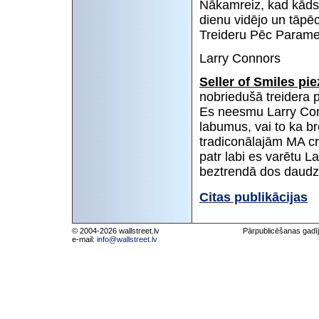
Nākamreiz, kad kāds 
dienu vidējo un tāpēc t
Treideru Pēc Parame
Larry Connors
Seller of Smiles pie
nobriedušā treidera p
Es neesmu Larry Con
labumus, vai to ka bre
tradiconālajām MA cr
patr labi es varētu L
beztrendā dos daudz l
Citas publikācijas
© 2004-2026 wallstreet.lv
Pārpublicēšanas gadīj
e-mail:
info@wallstreet.lv