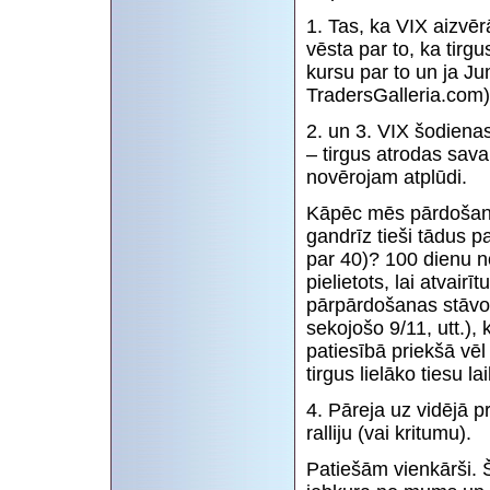
1. Tas, ka VIX aizvē
vēsta par to, ka tirg
kursu par to un ja Ju
TradersGalleria.com)
2. un 3. VIX šodien
– tirgus atrodas sav
novērojam atplūdi.
Kāpēc mēs pārdošana
gandrīz tieši tādus p
par 40)? 100 dienu n
pielietots, lai atvair
pārpārdošanas stāvokl
sekojošo 9/11, utt.), 
patiesībā priekšā vēl 
tirgus lielāko tiesu l
4. Pāreja uz vidējā 
ralliju (vai kritumu).
Patiešām vienkārši. Še