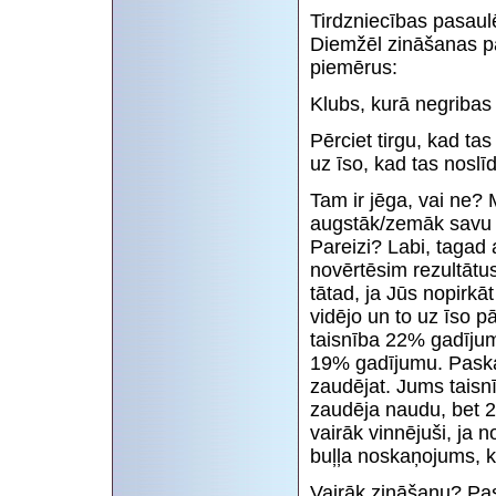
Tirdzniecības pasaulē
Diemžēl zināšanas pa
piemērus:
Klubs, kurā negribas 
Pērciet tirgu, kad ta
uz īso, kad tas noslī
Tam ir jēga, vai ne? 
augstāk/zemāk savu v
Pareizi? Labi, taga
novērtēsim rezultātu
tātad, ja Jūs nopirkā
vidējo un to uz īso p
taisnība 22% gadījum
19% gadījumu. Paska
zaudējat. Jums tais
zaudēja naudu, bet 2
vairāk vinnējuši, ja 
buļļa noskaņojums, kā
Vairāk zināšanu? Pa