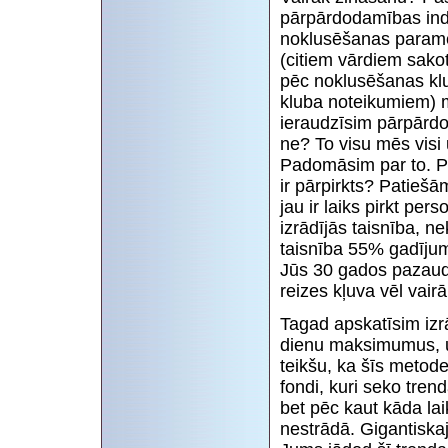
pārpārdodamības indi
noklusēšanas paramet
(citiem vārdiem sako
pēc noklusēšanas kl
kluba noteikumiem) m
ieraudzīsim pārpārdod
ne? To visu mēs visi
Padomāsim par to. Pir
ir pārpirkts? Patiešā
jau ir laiks pirkt pe
izrādījās taisnība, n
taisnība 55% gadījum
Jūs 30 gados pazaudē
reizes kļuva vēl vairā
Tagad apskatīsim izrā
dienu maksimumus, u
teikšu, ka šīs metodes
fondi, kuri seko tren
bet pēc kaut kāda lai
nestrādā. Gigantiska