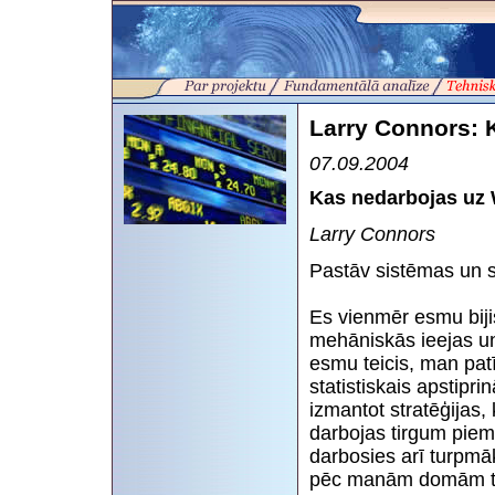
Larry Connors: 
07.09.2004
Kas nedarbojas uz 
Larry Connors
Pastāv sistēmas un 
Es vienmēr esmu bijis
mehāniskās ieejas un
esmu teicis, man patī
statistiskais apstipri
izmantot stratēģijas,
darbojas tirgum piemī
darbosies arī turpmāk
pēc manām domām tas 