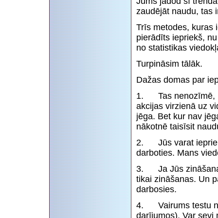
Jums jādod šī trenda
zaudējāt naudu, tas i
Trīs metodes, kuras i
pierādīts iepriekš, n
no statistikas viedokļ
Turpināsim tālāk.
Dažas domas par iepri
1. Tas nenozīmē, ka 
akcijas virzienā uz 
jēga. Bet kur nav jēga
nākotnē taisīsit naudu
2. Jūs varat iepriek
darboties. Mans viedok
3. Ja Jūs zināšanas n
tikai zināšanas. Un p
darbosies.
4. Vairums testu na
darījumos). Var sevi m