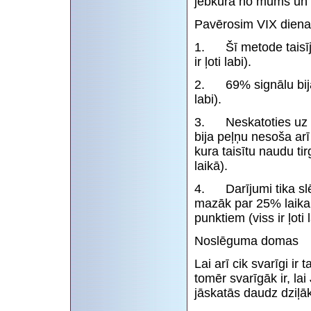
jebkura no mums un d
Pavērosim VIX dienas
1. Šī metode taisīj
ir ļoti labi).
2. 69% signālu bija pa
labi).
3. Neskatoties uz t
bija peļņu nesoša arī
kura taisītu naudu ti
laikā).
4. Darījumi tika slē
mazāk par 25% laika
punktiem (viss ir ļoti l
Noslēguma domas
Lai arī cik svarīgi ir
tomēr svarīgāk ir, la
jāskatās daudz dziļāk 