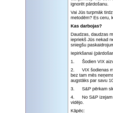
ignorēt pārdošanu.
Vai Jūs turpmāk tird
metodēm? Es ceru, k
Kas darbojas?
Daudzas, daudzas me
iepriekš Jūs nekad n
sniegšu paskaidroju
Iepirkšanai (pārdošana
1. Šodien VIX aizvē
2. VIX šodienas mi
bez tam mēs neņemsi
augstāks par savu 10
3. S&P pērkam slēg
4. No S&P izejam sl
vidējo.
Kāpēc: