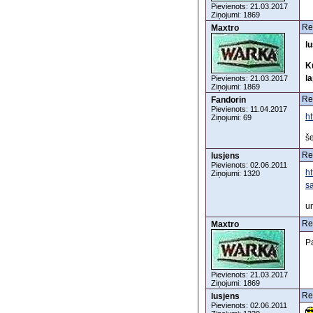
Pievienots: 21.03.2017
Ziņojumi: 1869
Re
Maxtro
l
K
la
Pievienots: 21.03.2017
Ziņojumi: 1869
Re
Fandorin
Pievienots: 11.04.2017
h
Ziņojumi: 69
še
Re
lusjens
Pievienots: 02.06.2011
h
Ziņojumi: 1320
s
un
Re
Maxtro
Pa
Pievienots: 21.03.2017
Ziņojumi: 1869
Re
lusjens
Pievienots: 02.06.2011