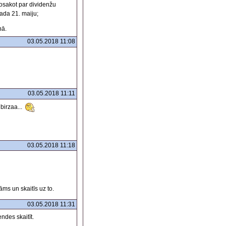
nosakot par dividenžu
ada 21. maiju;
ņā.
03.05.2018 11:08
03.05.2018 11:11
 birzaa...
03.05.2018 11:18
āms un skaitīs uz to.
03.05.2018 11:31
ndes skaitīt.