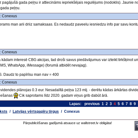
 pagājušā gada peļņu ir attiecināms iepriekšējais regulējums (nodoklis). Jaunie n
 gada peļņu.
: Conexus
erams man arii driiz samaksaas. Es nedaudz paveelu iesniedzu info par savu kontu
: Conexus
 kādam interesē CBG akcijas, tad droši savus piedāvājumus var izteikt tirkšķinot u
SMS, WhatsApp, iMessage) (forumā atbidēt nevajag).
S. Daudz to papīrīsu man nav = 400
: Conexus
ividendes plānojas 0.3 eur. Nesadalītā peļņa 123 mlj. - derētu kādas ārkārtas div
ziešanas
Cik saprotams līdz 2020. gadam viņus grib dabūt ārā.
Lapas:
previous
1
2
3
4
5
6
7
8
9
ksts
/
Latvijas vērtspapīru tirgus
/
Conexus
Pārpublicēšanas gadījumā atsauce uz wallstreet.lv obligāta!