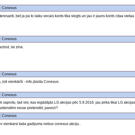
: Conexus
teresanti, bet ja pa to laiku vecais konts tika slegts un jau ir jauns konts citaa viet
: Conexus
ziņot, lai zina.
: Conexus
, ļoti vienkārši - info jāsūta Conexus.
: Conexus
k saprotu, tad visi, kas iegādājās LG akcijas pēc 5.9.2016. jau pirka tikai LG akci
ividendēm nevar pretendēt, pareizi?
: Conexus
ev vienkarsi tada gadijuma nebus conexus akciju..