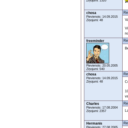
Ziņojumi: 1320
Re
chosa
Pievienots: 14.09.2015
V
Ziņojumi: 48
Vi
n
Re
freeminder
Be
Pievienots: 20.05.2005
Ziņojumi: 540
Re
chosa
Pievienots: 14.09.2015
C
Ziņojumi: 48
10
va
Re
Charles
Pievienots: 17.08.2004
L
Ziņojumi: 2357
Re
Hermanis
Pievienots: 27.08.2005