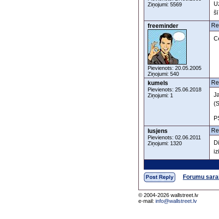
Uz
Ziņojumi: 5569
šī
Re
freeminder
C
Pievienots: 20.05.2005
Ziņojumi: 540
Re
kumels
Pievienots: 25.06.2018
Ja
Ziņojumi: 1
(
P
Re
lusjens
Pievienots: 02.06.2011
D
Ziņojumi: 1320
i
Forumu sara
© 2004-2026 wallstreet.lv
e-mail:
info@wallstreet.lv