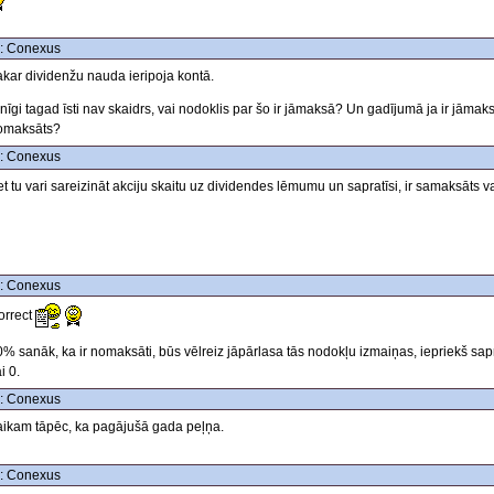
: Conexus
akar dividenžu nauda ieripoja kontā.
nīgi tagad īsti nav skaidrs, vai nodoklis par šo ir jāmaksā? Un gadījumā ja ir jāmaksā
omaksāts?
: Conexus
t tu vari sareizināt akciju skaitu uz dividendes lēmumu un sapratīsi, ir samaksāts v
: Conexus
orrect
% sanāk, ka ir nomaksāti, būs vēlreiz jāpārlasa tās nodokļu izmaiņas, iepriekš sa
i 0.
: Conexus
aikam tāpēc, ka pagājušā gada peļņa.
: Conexus