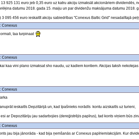
) 13 925 131 euro jeb 0,35 euro uz katru akciju izmaksāt akcionāriem dividendēs, 
prēķina datumu 2018. gada 15. maiju un par dividenžu maksājuma datumu 2018. g
 3 095 456 euro ieskaitīt akciju sabiedrības "Conexus Baltic Grid" nesadalītajā peļ
: Conexus
ormali, taa turpinaat
: Conexus
kai kaa vini plano izmaksat sho naudu, uz kadiem kontiem. Akcijas taksh nekotejas
: Conexus
arka
nuprāt ieskaitīs Depzitārijā un, kad īpašnieks norādīs kontu aizskaitīs uz turieni,
 esi ar Depozitāriju jau sadarbojies (dereģistrējis papīrus), tad konts viņiem būs zin
: Conexus
nts jau bija jānorāda - kad bija ņemšanās ar Conexus papīriem/akcijām. Kur divide