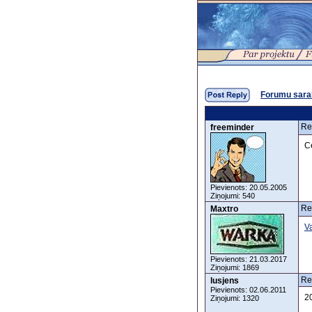
Forumu sara
Re
freeminder
C
Pievienots: 20.05.2005
Ziņojumi: 540
Re
Maxtro
Va
Pievienots: 21.03.2017
Ziņojumi: 1869
Re
lusjens
Pievienots: 02.06.2011
20
Ziņojumi: 1320