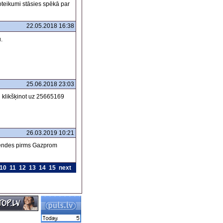
oteikumi stāsies spēkā par
22.05.2018 16:38
.
25.06.2018 23:03
n klikšķinot uz 25665169
26.03.2019 10:21
idendes pirms Gazprom
10
11
12
13
14
15
next