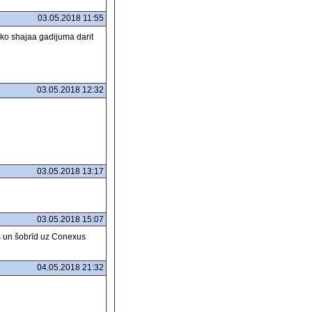
03.05.2018 11:55
aa ko shajaa gadijuma darit
03.05.2018 12:32
03.05.2018 13:17
03.05.2018 15:07
jas un šobrīd uz Conexus
04.05.2018 21:32