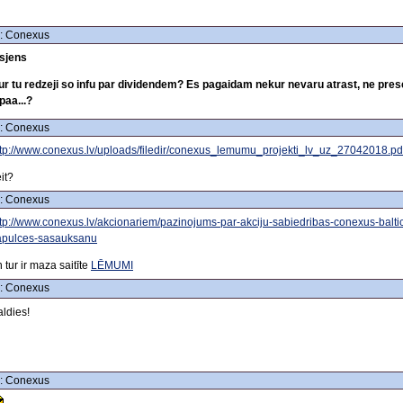
: Conexus
usjens
ur tu redzeji so infu par dividendem? Es pagaidam nekur nevaru atrast, ne pres
paa...?
: Conexus
ttp://www.conexus.lv/uploads/filedir/conexus_lemumu_projekti_lv_uz_27042018.pd
it?
: Conexus
ttp://www.conexus.lv/akcionariem/pazinojums-par-akciju-sabiedribas-conexus-baltic
apulces-sasauksanu
 tur ir maza saitīte
LĒMUMI
: Conexus
ldies!
: Conexus