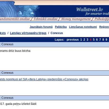
Jaunākais forumā
Palīdzība
Lietošanas noteikumi
Reģistr
ksts
/
Latvijas vērtspapīru tirgus
/
Conexus
Lapas:
previous
1
2
3
4
5
6
7
8
9
: Conexus
erams driiz buus birzha
: Conexus
lsts nopirkusi arī SIA «Itera Latvija» piederošās «Conexus» akcijas
: Conexus
17. gada peļņu izlietot šādi: