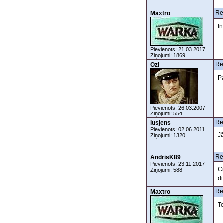
Re
Maxtro
In
Pievienots: 21.03.2017
Ziņojumi: 1869
Re
Ozi
Pa
Pievienots: 26.03.2007
Ziņojumi: 554
Re
lusjens
Pievienots: 02.06.2011
Jā
Ziņojumi: 1320
Re
AndrisK89
Pievienots: 23.11.2017
Ci
Ziņojumi: 588
d
Re
Maxtro
T