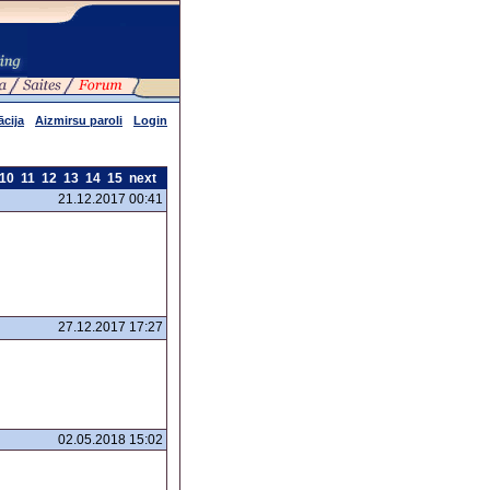
ācija
Aizmirsu paroli
Login
10
11
12
13
14
15
next
21.12.2017 00:41
27.12.2017 17:27
02.05.2018 15:02