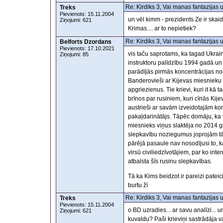
Re: Kirdiks 3, Vai manas fantazijas 
Treks
Pievienots: 15.11.2004
un vēl kimm - prezidents Ze ir skai
Ziņojumi: 621
Krimas.... ar to nepietiek?
Re: Kirdiks 3, Vai manas fantazijas 
Belforts Dzordans
Pievienots: 17.10.2021
vis taču saprotams, ka tagad Ukra
Ziņojumi: 85
instruktoru palīdzību 1994 gadā un
parādījās pirmās koncentrācijas nom
Banderovieši ar Kijevas miesnieku 
apgriezienus. Tie krievi, kuri it kā ta
brīnos par rusiniem, kuri cīnās Kijev
austrieši ar savām izveidotajām kon
pakaļdarinātājs. Tāpēc domāju, ka vis
miesnieks viņus slaktēja no 2014 g
slepkavību noziegumus joprojām tā
pārējā pasaule nav nosodījusi to,
virsū civiliedzīvotājiem, par ko inte
atbalsta šīs rusinu slepkavības.
Tā ka Kims beidzot ir pareizi pateic
burtu žī
Re: Kirdiks 3, Vai manas fantazijas 
Treks
Pievienots: 15.11.2004
o BD uzradies... ar savu analīzi...
Ziņojumi: 621
kuvaldu? Paši krieviņi sastrādāja va