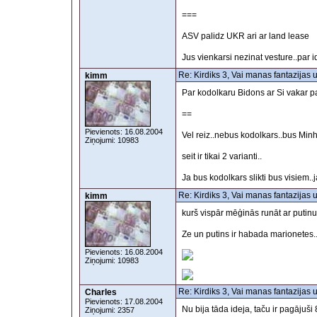
===
ASV palidz UKR ari ar land lease
Jus vienkarsi nezinat vesture..par 
Re: Kirdiks 3, Vai manas fantazijas 
kimm
Par kodolkaru Bidons ar Si vakar p
==
Pievienots: 16.08.2004
Vel reiz..nebus kodolkars..bus Min
Ziņojumi: 10983
seit ir tikai 2 varianti..
Ja bus kodolkars slikti bus visiem..
Re: Kirdiks 3, Vai manas fantazijas 
kimm
kurš vispār mēģinās runāt ar putin
Ze un putins ir habada marionetes.
Pievienots: 16.08.2004
Ziņojumi: 10983
Re: Kirdiks 3, Vai manas fantazijas 
Charles
Pievienots: 17.08.2004
Nu bija tāda ideja, taču ir pagājuši 
Ziņojumi: 2357