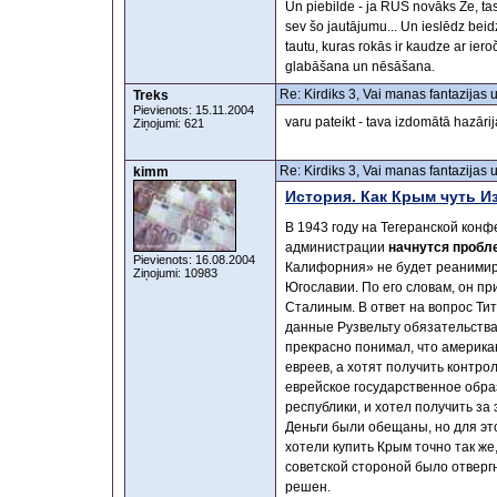
Un piebilde - ja RUS novāks Ze, tas
sev šo jautājumu... Un ieslēdz bei
tautu, kuras rokās ir kaudze ar iero
glabāšana un nēsāšana.
Re: Kirdiks 3, Vai manas fantazijas 
Treks
Pievienots: 15.11.2004
varu pateikt - tava izdomātā hazārija
Ziņojumi: 621
Re: Kirdiks 3, Vai manas fantazijas 
kimm
История. Как Крым чуть Из
В 1943 году на Тегеранской конф
администрации
начнутся пробл
Pievienots: 16.08.2004
Калифорния» не будет реанимир
Ziņojumi: 10983
Югославии. По его словам, он п
Сталиным. В ответ на вопрос Ти
данные Рузвельту обязательства
прекрасно понимал, что америка
евреев, а хотят получить контро
еврейское государственное обра
республики, и хотел получить за
Деньги были обещаны, но для эт
хотели купить Крым точно так же,
советской стороной было отверг
решен.