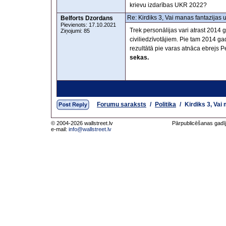
krievu izdarības UKR 2022?
Re: Kirdiks 3, Vai manas fantazijas 
Belforts Dzordans
Pievienots: 17.10.2021
Trek personālijas vari atrast 2014 
Ziņojumi: 85
civiliedzīvotājiem. Pie tam 2014 g
rezultātā pie varas atnāca ebrejs P
sekas.
Forumu saraksts
/
Politika
/
Kirdiks 3, Vai
© 2004-2026 wallstreet.lv
Pārpublicēšanas gadīj
e-mail:
info@wallstreet.lv