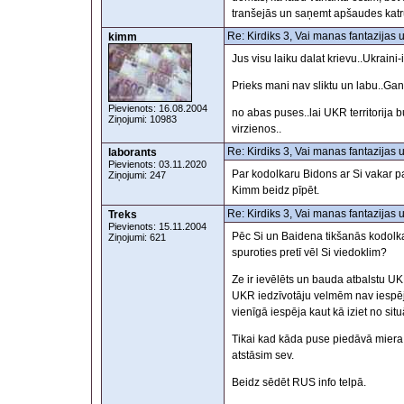
tranšejās un saņemt apšaudes katr
Re: Kirdiks 3, Vai manas fantazijas 
kimm
Jus visu laiku dalat krievu..Ukraini-ir 
Prieks mani nav sliktu un labu..Gan t
Pievienots: 16.08.2004
no abas puses..lai UKR territorija bu
Ziņojumi: 10983
virzienos..
Re: Kirdiks 3, Vai manas fantazijas 
laborants
Pievienots: 03.11.2020
Par kodolkaru Bidons ar Si vakar p
Ziņojumi: 247
Kimm beidz pīpēt.
Re: Kirdiks 3, Vai manas fantazijas 
Treks
Pievienots: 15.11.2004
Pēc Si un Baidena tikšanās kodolka
Ziņojumi: 621
spuroties pretī vēl Si viedoklim?
Ze ir ievēlēts un bauda atbalstu UK
UKR iedzīvotāju velmēm nav iespēja
vienīgā iespēja kaut kā iziet no situ
Tikai kad kāda puse piedāvā miera
atstāsim sev.
Beidz sēdēt RUS info telpā.