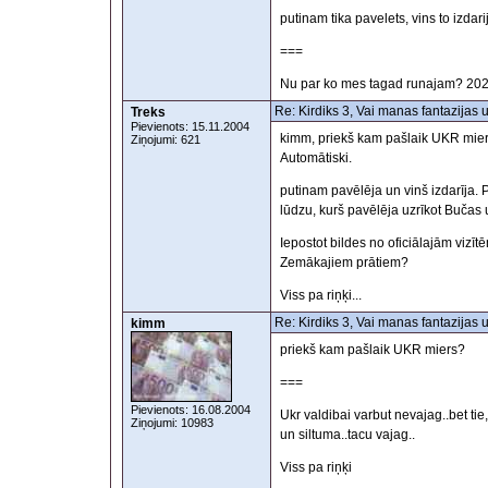
putinam tika pavelets, vins to izdarij
===
Nu par ko mes tagad runajam? 202
Re: Kirdiks 3, Vai manas fantazijas 
Treks
Pievienots: 15.11.2004
kimm, priekš kam pašlaik UKR mier
Ziņojumi: 621
Automātiski.
putinam pavēlēja un vinš izdarīja. 
lūdzu, kurš pavēlēja uzrīkot Bučas
Iepostot bildes no oficiālajām vizītē
Zemākajiem prātiem?
Viss pa riņķi...
Re: Kirdiks 3, Vai manas fantazijas 
kimm
priekš kam pašlaik UKR miers?
===
Pievienots: 16.08.2004
Ukr valdibai varbut nevajag..bet tie
Ziņojumi: 10983
un siltuma..tacu vajag..
Viss pa riņķi