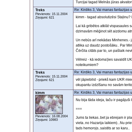
Turcijai tagad Melnās jūras akvatorij
Re: Kirdiks 3, Vai manas fantazijas 
Treks
Pievienots: 15.11.2004
kimm - tagad absolutizēsi Staļinu? M
Ziņojumi: 621
Lai kā gribētos atklāt vispasaules 
dzirnavām mēģinot sēt aizdomu atmos
Un nebūs arī nekādas Minhenes.- ja
atlika uz daudz postošāku.. Par Minhe
Čērčila citāts par to, un pašlaik nev
Vēlreiz - kā iedoma'jies savaldīt UK
noteikumiem?
Re: Kirdiks 3, Vai manas fantazijas 
Treks
Pievienots: 15.11.2004
vēl jāpiebilst - priekš kam UKR mier
Ziņojumi: 621
okupantu izdzīšanu no savām terito
Re: Kirdiks 3, Vai manas fantazijas 
kimm
Nu bija tāda ideja, taču ir pagājuši
===
Pievienots: 16.08.2004
Jums ta liekas..bet ja ebrejam ir plan
Ziņojumi: 10983
vieta..no Hazarija laikiem)...Nu pri
tads hemorojs..saistits ar so karu..