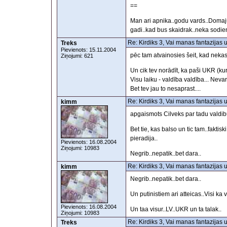
==
Man ari apnika..godu vards..Domaju
gadi..kad bus skaidrak..neka sodie
Re: Kirdiks 3, Vai manas fantazijas 
Treks
Pievienots: 15.11.2004
pēc tam atvainosies šeit, kad neka
Ziņojumi: 621
Un cik tev norādīt, ka paši UKR (
Visu laiku - valdība valdība... Nev
Bet tev jau to nesaprast....
Re: Kirdiks 3, Vai manas fantazijas 
kimm
apgaismots Cilveks par tadu valdibu 
Bet tie, kas balso un tic tam..faktisk
pieradija..
Pievienots: 16.08.2004
Ziņojumi: 10983
Negrib..nepatik..bet dara..
Re: Kirdiks 3, Vai manas fantazijas 
kimm
Negrib..nepatik..bet dara..
Un putinistiem ari atteicas..Visi ka
Pievienots: 16.08.2004
Un taa visur..LV..UKR un ta talak..
Ziņojumi: 10983
Re: Kirdiks 3, Vai manas fantazijas 
Treks