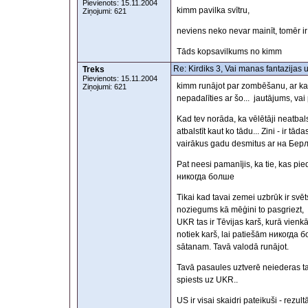
Pievienots: 15.11.2004
kimm pavilka svītru,
Ziņojumi: 621
neviens neko nevar mainīt, tomēr ir 
Tāds kopsavilkums no kimm
Re: Kirdiks 3, Vai manas fantazijas 
Treks
Pievienots: 15.11.2004
kimm runājot par zombēšanu, ar kad
Ziņojumi: 621
nepadalīties ar šo... jautājums, vai
Kad tev norāda, ka vēlētāji neatbal
atbalstīt kaut ko tādu... Zini - ir t
vairākus gadu desmitus ar на Бер
Pat neesi pamanījis, ka tie, kas piedz
никогда болше
Tikai kad tavai zemei uzbrūk ir svēt
noziegums kā mēģini to pasgriezt,
UKR tas ir Tēvijas karš, kurā vienk
notiek karš, lai patiešām никогда бол
sātanam. Tavā valodā runājot.
Tavā pasaules uztverē neiederas ta
spiests uz UKR..
US ir visai skaidri pateikuši - rezu