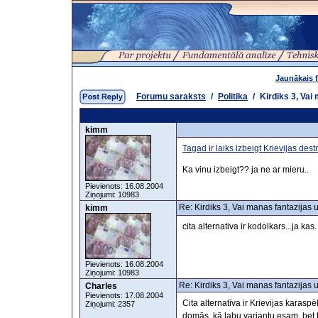
Jaunākais 
Forumu saraksts
/
Politika
/
Kirdiks 3, Vai
kimm
Tagad ir laiks izbeigt Krievijas des
Ka vinu izbeigt?? ja ne ar mieru..
Pievienots: 16.08.2004
Ziņojumi: 10983
Re: Kirdiks 3, Vai manas fantazijas 
kimm
cita alternativa ir kodolkars...ja kas.
Pievienots: 16.08.2004
Ziņojumi: 10983
Re: Kirdiks 3, Vai manas fantazijas 
Charles
Pievienots: 17.08.2004
Cita alternatīva ir Krievijas karasp
Ziņojumi: 2357
domās, kā labu variantu esam, bet t