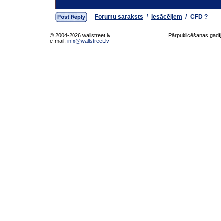
Forumu saraksts
/
Iesācējiem
/
CFD ?
© 2004-2026 wallstreet.lv
Pārpublicēšanas gadīj
e-mail:
info@wallstreet.lv