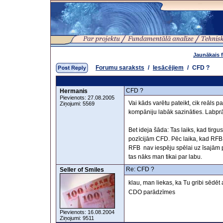
Jaunākais 
Forumu saraksts
/
Iesācējiem
/
CFD ?
CFD ?
Hermanis
Pievienots: 27.08.2005
Vai kāds varētu pateikt, cik reāls
Ziņojumi: 5569
kompāniju labāk sazināties. Labpr
Bet ideja šāda: Tas laiks, kad tirgu
pozīcijām CFD. Pēc laika, kad RFB at
RFB nav iespēju spēlai uz īsajām 
tas nāks man tikai par labu.
Re: CFD ?
Seller of Smiles
klau, man liekas, ka Tu gribi sēdēt 
CDO parādzīmes
Pievienots: 16.08.2004
Ziņojumi: 9511