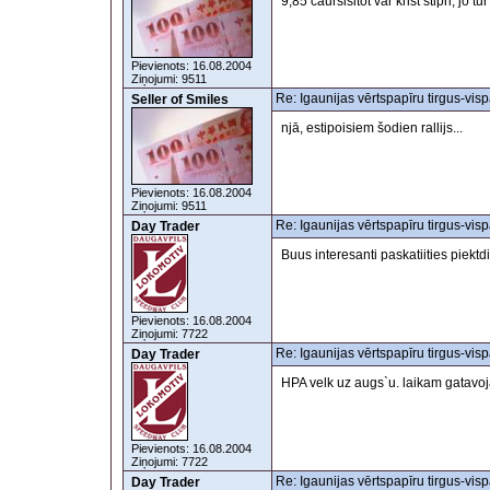
9,85 caursisitot var krist stipri, jo
Pievienots: 16.08.2004
Ziņojumi: 9511
Re: Igaunijas vērtspapīru tirgus-visp
Seller of Smiles
njā, estipoisiem šodien rallijs...
Pievienots: 16.08.2004
Ziņojumi: 9511
Re: Igaunijas vērtspapīru tirgus-visp
Day Trader
Buus interesanti paskatiities piektd
Pievienots: 16.08.2004
Ziņojumi: 7722
Re: Igaunijas vērtspapīru tirgus-visp
Day Trader
HPA velk uz augs`u. laikam gatavoj
Pievienots: 16.08.2004
Ziņojumi: 7722
Re: Igaunijas vērtspapīru tirgus-visp
Day Trader