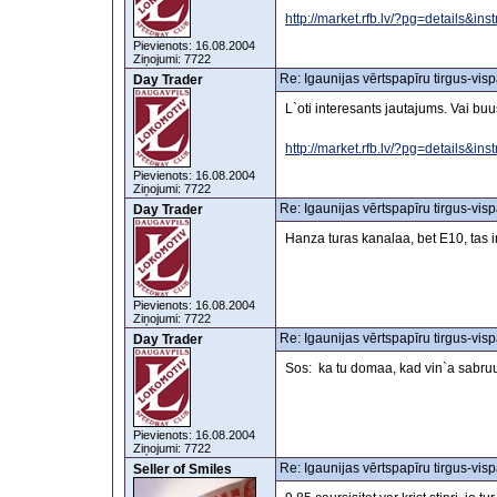
http://market.rfb.lv/?pg=details&i
Pievienots: 16.08.2004
Ziņojumi: 7722
Re: Igaunijas vērtspapīru tirgus-visp
Day Trader
L`oti interesants jautajums. Vai b
http://market.rfb.lv/?pg=details&i
Pievienots: 16.08.2004
Ziņojumi: 7722
Re: Igaunijas vērtspapīru tirgus-visp
Day Trader
Hanza turas kanalaa, bet E10, tas i
Pievienots: 16.08.2004
Ziņojumi: 7722
Re: Igaunijas vērtspapīru tirgus-visp
Day Trader
Sos: ka tu domaa, kad vin`a sabruuk
Pievienots: 16.08.2004
Ziņojumi: 7722
Re: Igaunijas vērtspapīru tirgus-visp
Seller of Smiles