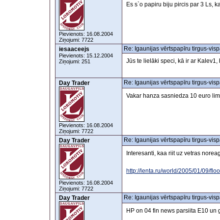
Es s`o papiru biju pircis par 3 Ls, k
Pievienots: 16.08.2004
Ziņojumi: 7722
Re: Igaunijas vērtspapīru tirgus-visp
iesaaceejs
Pievienots: 15.12.2004
Jūs te lielāki speci, kā ir ar Kalev
Ziņojumi: 251
Re: Igaunijas vērtspapīru tirgus-visp
Day Trader
Vakar hanza sasniedza 10 euro lime
Pievienots: 16.08.2004
Ziņojumi: 7722
Re: Igaunijas vērtspapīru tirgus-visp
Day Trader
Interesanti, kaa riit uz vetras norea
http://lenta.ru/world/2005/01/09/floo
Pievienots: 16.08.2004
Ziņojumi: 7722
Re: Igaunijas vērtspapīru tirgus-visp
Day Trader
HP on 04 fin news parsiita E10 un g