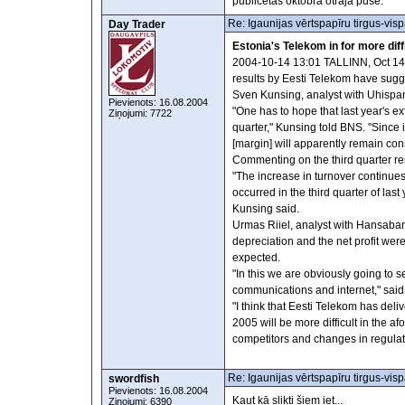
publicētas oktobra otrajā pusē.
Re: Igaunijas vērtspapīru tirgus-visp
Day Trader
Estonia's Telekom in for more diff
2004-10-14 13:01 TALLINN, Oct 14, 
results by Eesti Telekom have sugg
Sven Kunsing, analyst with Uhispank,
Pievienots: 16.08.2004
"One has to hope that last year's e
Ziņojumi: 7722
quarter," Kunsing told BNS. "Since 
[margin] will apparently remain con
Commenting on the third quarter res
"The increase in turnover continues 
occurred in the third quarter of last
Kunsing said.
Urmas Riiel, analyst with Hansabank 
depreciation and the net profit were
expected.
"In this we are obviously going to s
communications and internet," said 
"I think that Eesti Telekom has deli
2005 will be more difficult in the 
competitors and changes in regulati
Re: Igaunijas vērtspapīru tirgus-visp
swordfish
Pievienots: 16.08.2004
Kaut kā slikti šiem iet...
Ziņojumi: 6390