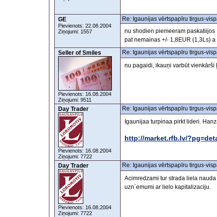
Re: Igaunijas vērtspapīru tirgus-visp
GE
Pievienots: 22.08.2004
nu shodien piemeeram paskatiijos 
Ziņojumi: 1557
pat nemainas +/- 1,8EUR (1,3Ls) a
Re: Igaunijas vērtspapīru tirgus-visp
Seller of Smiles
nu pagaidi, ikauņi varbūt vienkārš
Pievienots: 16.08.2004
Ziņojumi: 9511
Re: Igaunijas vērtspapīru tirgus-visp
Day Trader
Igaunijaa turpinaa pirkt lideri. Ha
http://market.rfb.lv/?pg=d
Pievienots: 16.08.2004
Ziņojumi: 7722
Re: Igaunijas vērtspapīru tirgus-visp
Day Trader
Acimredzami tur strada liela nauda c
uzn`emumi ar lielo kapitalizaciju.
Pievienots: 16.08.2004
Ziņojumi: 7722