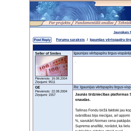
Jaunākais 
Forumu saraksts
/
Igaunijas vērtspapīru tir
Igaunijas vērtspapīru tirgus-vispārēj
Seller of Smiles
.
Pievienots: 16.08.2004
Ziņojumi: 9511
Re: Igaunijas vērtspapīru tirgus-visp
GE
Pievienots: 22.08.2004
Jaunās tirdzniecības platformas 
Ziņojumi: 1557
snaudas.
Tallinas Fondu biržā faktiski jau ko
svārstības bija niecīgas, arī apjomi
%, savukārt
Normas
cena pakāpās p
Suprema
analītiķi, norādot, ka liel