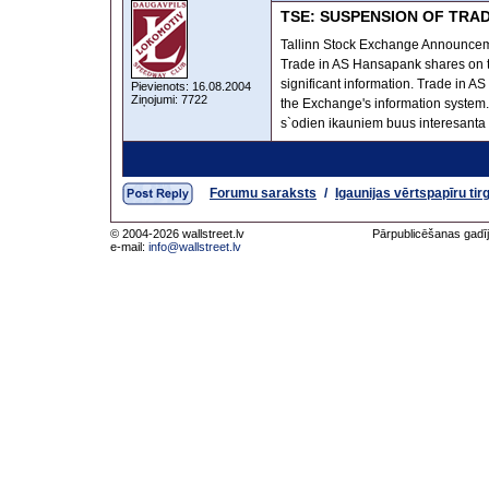
TSE: SUSPENSION OF TRA
Tallinn Stock Exchange Announ
Trade in AS Hansapank shares on t
significant information. Trade in A
Pievienots: 16.08.2004
Ziņojumi: 7722
the Exchange's information system
s`odien ikauniem buus interesanta
Forumu saraksts
/
Igaunijas vērtspapīru tir
© 2004-2026 wallstreet.lv
Pārpublicēšanas gadīj
e-mail:
info@wallstreet.lv