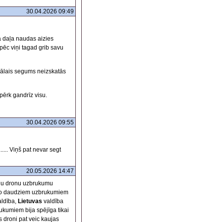
30.04.2026 09:49
la daļa naudas aizies
āpēc viņi tagad grib savu
reālais segums neizskatās
pērk gandrīz visu.
30.04.2026 09:55
.... Viņš pat nevar segt
20.05.2026 14:47
iņu dronu uzbrukumu
u( no daudziem uzbrukumiem
aldība,
Lietuvas
valdība
kumiem bija spējīga tikai
 droni pat veic kaujas