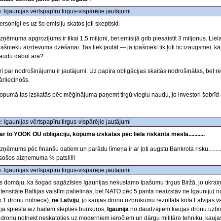
: Igaunijas vērtspapīru tirgus-vispārējie jautājumi
ersonīgi es uz šo emisiju skatos ļoti skeptiski.
zņēmuma apgrozījums ir tikai 1,5 miljoni, bet emisijā grib piesaistīt 3 miljonus. Lie
pašnieku aizdevuma dzēšanai. Tas liek jautāt — ja īpašnieki tik ļoti tic izaugsmei, k
audu dabūt ārā?
rī par nodrošinājumu ir jautājumi. Uz papīra obligācijas skaitās nodrošinātas, bet 
ārliecinošs.
opumā tas izskatās pēc mēģinājuma paņemt tirgū vieglu naudu, jo investori šobrīd 
: Igaunijas vērtspapīru tirgus-vispārējie jautājumi
ar to YOOK OÜ obligāciju, kopumā izskatās pēc liela riskanta mēsla...........
zņēmums pēc finanšu datiem un parādu līmeņa ir ar ļoti augstu Bankrota risku..........
sošos aizņemuma % pats!!!!!
: Igaunijas vērtspapīru tirgus-vispārējie jautājumi
s domāju, ka šogad sagāzīsies Igaunijas nekustamo īpašumu tirgus Biržā, jo ukra
ntensitāte Baltijas valstīm palielinās, bet NATO pēc 5.panta neaizstāv ne Igaunij
ik 1 dronu notrieca),
ne Latviju
, jo kaujas dronu uzbrukumu rezultātā krita Latvijas v
ija spiesta aiz bailēm slēpties bunkuros,
Igaunija
no daudzajiem kaujas dronu uzbru
 dronu notriekt neskatoties uz moderniem ieročiem un dārgu militāro tehniku, kaujas