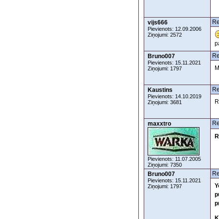
Re
vijs666
Pievienots: 12.09.2006
Ziņojumi: 2572
p
Re
Bruno007
Pievienots: 15.11.2021
M
Ziņojumi: 1797
Re
Kaustins
Pievienots: 14.10.2019
R
Ziņojumi: 3681
Re
maxxtro
R
Pievienots: 11.07.2005
Ziņojumi: 7350
Re
Bruno007
Pievienots: 15.11.2021
Y
Ziņojumi: 1797
p
p
K