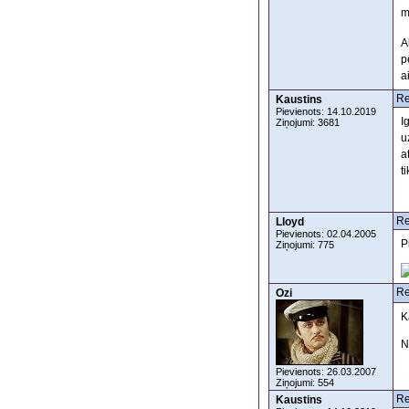
m
A
p
a
Re
Kaustins
Pievienots: 14.10.2019
I
Ziņojumi: 3681
u
a
t
Re
Lloyd
Pievienots: 02.04.2005
P
Ziņojumi: 775
Re
Ozi
K
N
Pievienots: 26.03.2007
Ziņojumi: 554
Re
Kaustins