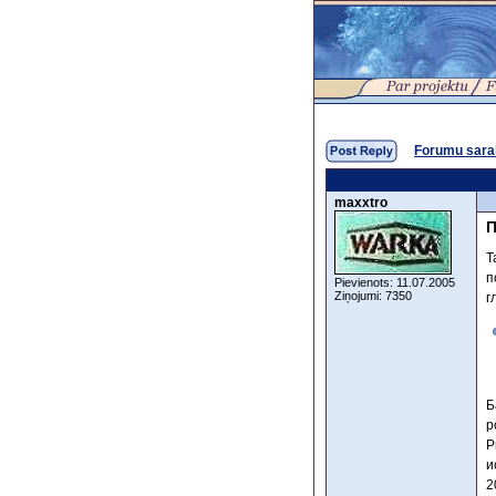
Forumu sara
maxxtro
П
Т
п
Pievienots: 11.07.2005
Ziņojumi: 7350
г
Б
р
Р
и
2