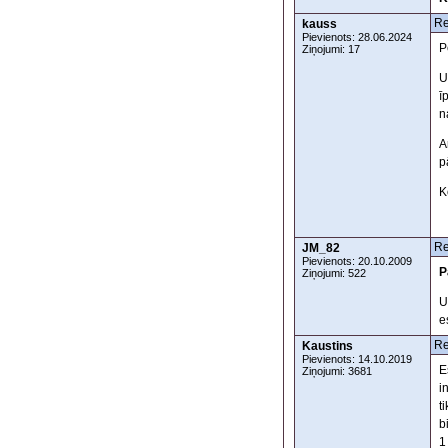
Re
kauss
Pievienots: 28.06.2024
P
Ziņojumi: 17
U
ī
n
A
p
K
Re
JM_82
Pievienots: 20.10.2009
P
Ziņojumi: 522
U
e
Re
Kaustins
Pievienots: 14.10.2019
E
Ziņojumi: 3681
i
t
b
1