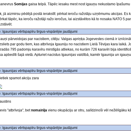
anevrus
Somijas
gaisa telpā. Tāpēc iesaku mest nost igauņu nekustamo īpašumu
k, jā aizmirsu pēdējā postā ierakstīt: pērkat ieroču ražotāju uzņēmumu akcijas. Es 
ērkat tāpēc, ka ieroču ražotāji ražo ieročus, lai aizstāvētos kā to nosaka NATO 5.p
izstāvēt.
: Igaunijas vērtspapīru tirgus-vispārējie jautājumi
gauņi pārveidojas par nacistiem, citēju: Valgas apriņķa Jogevestes ciemā ir iznīcināt
zsliets par godu tiem, kas atbrīvoja Igauniju no nacistiem Lielā Tēvijas kara laikā
tradās 795 padomju karavīru mirstīgās atliekas, no kurām 726 karavīri bija identificē
ika apbedīti šajā vietā. Apturiet nacistus Igaunijas valdībā, kamēr Igaunija un igauņu
: Igaunijas vērtspapīru tirgus-vispārējie jautājumi
ietiek spamot akciju zara
: Igaunijas vērtspapīru tirgus-vispārējie jautājumi
austins
evis "atbrīvoja", bet
nomainīja
vienu okupāciju ar otru, salīdzinoši vēl nežēlīgāku k
: Igaunijas vērtspapīru tirgus-vispārējie jautājumi