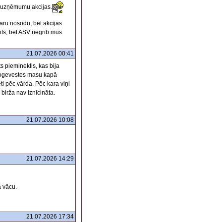
 uzņēmumu akcijas.
karu nosodu, bet akcijas
ants, bet ASV negrib mūs
21.07.2026 00:41
s piemineklis, kas bija
. Jogevestes masu kapā
ti pēc vārda. Pēc kara viņi
 birža nav iznīcināta.
21.07.2026 10:08
21.07.2026 14:29
ā vācu.
21.07.2026 17:34