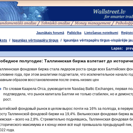
Jaunākais forumā
Palīdzība
Lietošanas noteikumi
Reģistr
ksts
/
Igaunijas vērtspapīru tirgus
/
Igaunijas vērtspapīru tirgus-vispārējie ja
Lapas:
pre
обедное полугодие: Таллиннская биржа взлетает до историч
аллиннская фондовая биржа стала лидером роста среди всех Балтийских фо
оловине года, при этом аналитики подсчитали, что исключительное начало г
лавным образом восстановлением после очень низких цен
По словам Каарела Отса, руководителя Nasdaq Baltic Exchanges, первая по
подтвердила, что рынок капитала Балтии не только стабилен, но и демон
рост.
алтийский фондовый рынок в целом вырос почти на 16% за полгода, в первую
осту Таллиннской фондовой биржи на 19,4%. Вильнюсская фондовая биржа вы
ижская – всего на 2,8%. Стремительно поднявшись, Таллиннская фондовая б
сторического максимума и к концу июня всё ещё превышала предыдущий пик,
022 года.