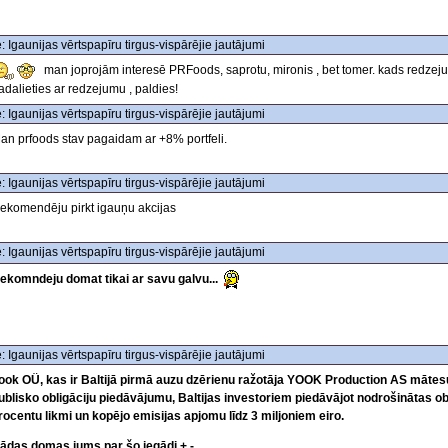
: Igaunijas vērtspapīru tirgus-vispārējie jautājumi
man joprojām interesē PRFoods, saprotu, mironis , bet tomer. kads redze
adalieties ar redzejumu , paldies!
: Igaunijas vērtspapīru tirgus-vispārējie jautājumi
an prfoods stav pagaidam ar +8% portfeli.
: Igaunijas vērtspapīru tirgus-vispārējie jautājumi
ekomendēju pirkt igauņu akcijas
: Igaunijas vērtspapīru tirgus-vispārējie jautājumi
ekomndeju domat tikai ar savu galvu...
: Igaunijas vērtspapīru tirgus-vispārējie jautājumi
ook OÜ, kas ir Baltijā pirmā auzu dzērienu ražotāja YOOK Production AS māte
ublisko obligāciju piedāvājumu, Baltijas investoriem piedāvājot nodrošinātas o
rocentu likmi un kopējo emisijas apjomu līdz 3 miljoniem eiro.
ādas domas jums par šo iegādi + -