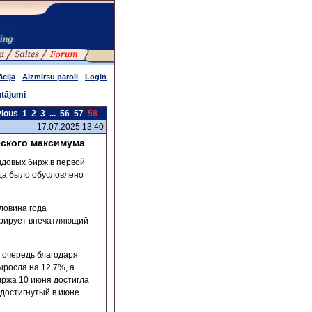
ācija
Aizmirsu paroli
Login
utājumi
vious
1
2
3
...
56
57
58
17.07.2025 13:40
еского максимума
ндовых бирж в первой
ода было обусловлено
ловина года
стрирует впечатляющий
 очередь благодаря
росла на 12,7%, а
иржа 10 июня достигла
 достигнутый в июне