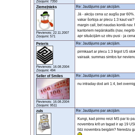
Ziņojumi: 7350
Re: Jautājums par akcijām.
Ziemeļnieks
Jā - akciju cena uz augšu par 60%..
vakar šortoja ar plecu 1:3 kaut vai?
margin call, bet naudas kontā nav. 
kantoriem nepārskaitīs (nav, negrib
Pievienots: 22.11.2007
apr situācijām uz otru pusi - ja cen
Ziņojumi: 571
Re: Jautājums par akcijām.
Peteris
pirmkaart ar plecu 1:3 tirgot US st
vairaak. summas simtos tur nevienu
Pievienots: 16.08.2004
Ziņojumi: 494
Re: Jautājums par akcijām.
Seller of Smiles
nu intraday dod arii 1:4, bet overnig
Pievienots: 16.08.2004
Ziņojumi: 9511
Re: Jautājums par akcijām.
zuls
Kungi, kad pirmo reizi MS par to 
novembra krīt un tagad ir ap 19 U
līdz novembra beigām? Neredzu gad