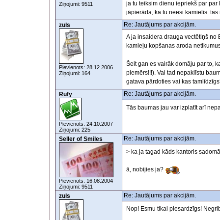
ja tu teiksim dienu iepriekš par pa
Ziņojumi: 9511
jāpierāda, ka tu neesi kamielis. tas 
Re: Jautājums par akcijām.
zuls
A ja insaidera drauga vectētiņš no 
kamieļu kopšanas aroda netikumu
Šeit gan es vairāk domāju par to, ka
Pievienots: 28.12.2006
piemērs!!!). Vai tad nepaklīstu baum
Ziņojumi: 164
gatava pārdoties vai kas tamlīdzīg
Re: Jautājums par akcijām.
Rufy
Tās baumas jau var izplatīt arī nep
Pievienots: 24.10.2007
Ziņojumi: 225
Re: Jautājums par akcijām.
Seller of Smiles
> ka ja tagad kāds kantoris sadomā
ā, nobijies ja?
Pievienots: 16.08.2004
Ziņojumi: 9511
Re: Jautājums par akcijām.
zuls
Nop! Esmu tikai piesardzīgs! Negrib