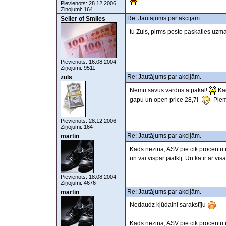
Pievienots: 28.12.2006
Ziņojumi: 164
Re: Jautājums par akcijām.
Seller of Smiles
tu Zuls, pirms posto paskaties uzman
Pievienots: 16.08.2004
Ziņojumi: 9511
Re: Jautājums par akcijām.
zuls
Ņemu savus vārdus atpakaļ!
Kad
gapu un open price 28,7!
Piemē
Pievienots: 28.12.2006
Ziņojumi: 164
Re: Jautājums par akcijām.
martin
Kāds nezina, ASV pie cik procentu i
un vai vispār jāatklj. Un kā ir ar 
Pievienots: 18.08.2004
Ziņojumi: 4676
Re: Jautājums par akcijām.
martin
Nedaudz kļūdaini sarakstīju
Kāds nezina, ASV pie cik procentu i