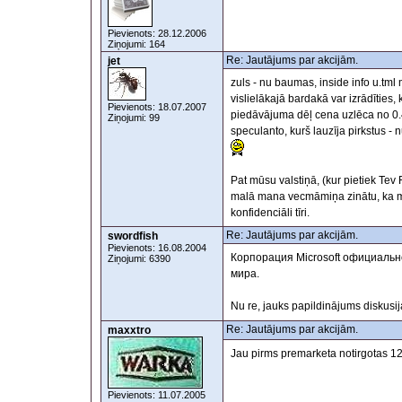
Pievienots: 28.12.2006
Ziņojumi: 164
Re: Jautājums par akcijām.
jet
zuls - nu baumas, inside info u.tml mē
vislielākajā bardakā var izrādīties
Pievienots: 18.07.2007
piedāvājuma dēļ cena uzlēca no 0.40
Ziņojumi: 99
speculanto, kurš lauzīja pirkstus - 
Pat mūsu valstiņā, (kur pietiek Tev 
malā mana vecmāmiņa zinātu, ka ma
konfidenciāli tīri.
Re: Jautājums par akcijām.
swordfish
Pievienots: 16.08.2004
Корпорация Microsoft официально
Ziņojumi: 6390
мира.
Nu re, jauks papildinājums diskusij
Re: Jautājums par akcijām.
maxxtro
Jau pirms premarketa notirgotas 1
Pievienots: 11.07.2005