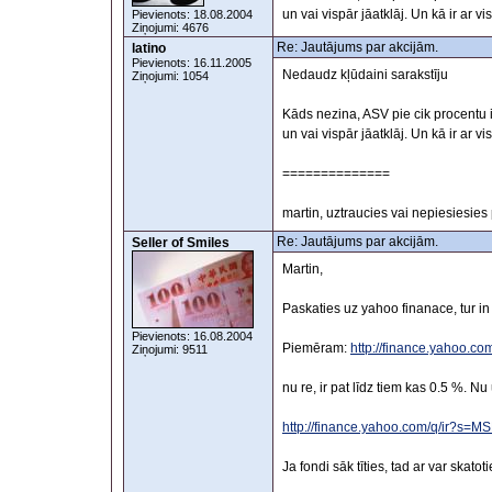
un vai vispār jāatklāj. Un kā ir ar
Pievienots: 18.08.2004
Ziņojumi: 4676
Re: Jautājums par akcijām.
latino
Pievienots: 16.11.2005
Nedaudz kļūdaini sarakstīju
Ziņojumi: 1054
Kāds nezina, ASV pie cik procentu i
un vai vispār jāatklāj. Un kā ir ar
==============
martin, uztraucies vai nepiesiesies
Re: Jautājums par akcijām.
Seller of Smiles
Martin,
Paskaties uz yahoo finanace, tur i
Pievienots: 16.08.2004
Piemēram:
http://finance.yahoo.
Ziņojumi: 9511
nu re, ir pat līdz tiem kas 0.5 %. Nu
http://finance.yahoo.com/q/ir?s=M
Ja fondi sāk tīties, tad ar var skato