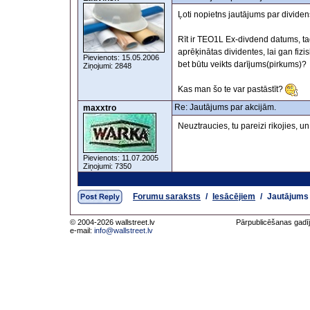
Ļoti nopietns jautājums par dividen
Rīt ir TEO1L Ex-divdend datums, tad
aprēķinātas dividentes, lai gan fizi
Pievienots: 15.05.2006
bet būtu veikts darījums(pirkums)?
Ziņojumi: 2848
Kas man šo te var pastāstīt?
Re: Jautājums par akcijām.
maxxtro
Neuztraucies, tu pareizi rikojies,
Pievienots: 11.07.2005
Ziņojumi: 7350
Forumu saraksts
/
Iesācējiem
/
Jautājums 
© 2004-2026 wallstreet.lv
Pārpublicēšanas gadīj
e-mail:
info@wallstreet.lv