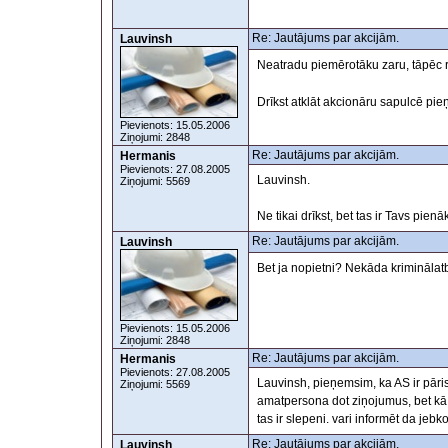
Re: Jautājums par akcijām.
Lauvinsh
Neatradu piemērotāku zaru, tāpēc 
Drīkst atklāt akcionāru sapulcē p
Pievienots: 15.05.2006
Ziņojumi: 2848
Re: Jautājums par akcijām.
Hermanis
Pievienots: 27.08.2005
Lauvinsh.
Ziņojumi: 5569
Ne tikai drīkst, bet tas ir Tavs pien
Re: Jautājums par akcijām.
Lauvinsh
Bet ja nopietni? Nekāda kriminālat
Pievienots: 15.05.2006
Ziņojumi: 2848
Re: Jautājums par akcijām.
Hermanis
Pievienots: 27.08.2005
Lauvinsh, pieņemsim, ka AS ir pāris 
Ziņojumi: 5569
amatpersona dot ziņojumus, bet kā
tas ir slepeni. vari informēt da jebk
Re: Jautājums par akcijām.
Lauvinsh