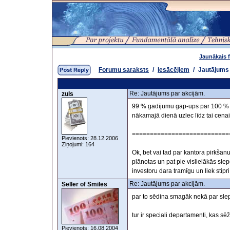
Jaunākais 
Forumu saraksts
/
Iesācējiem
/
Jautājums 
Re: Jautājums par akcijām.
zuls
99 % gadījumu gap-ups par 100 % bū
nākamajā dienā uzlec līdz tai cenai p
===========================
Pievienots: 28.12.2006
Ziņojumi: 164
Ok, bet vai tad par kantora pirkšan
plānotas un pat pie vislielākās sl
investoru dara tramīgu un liek stipr
Re: Jautājums par akcijām.
Seller of Smiles
par to sēdina smagāk nekā par sle
tur ir speciali departamenti, kas sē
Pievienots: 16.08.2004