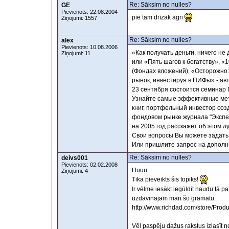
Re: Sāksim no nulles?
GE
Pievienots: 22.08.2004
pie tam drīzāk agri
Ziņojumi: 1557
Re: Sāksim no nulles?
alex
Pievienots: 10.08.2006
«Как получать деньги, ничего не
Ziņojumi: 11
или «Пять шагов к богатству», 
(Фондах вложений), «Осторожно: 
рынок, инвестируя в ПИФы» - авт
23 сентября состоится семинар
Узнайте самые эффективные мет
книг, портфельный инвестор со
фондовом рынке журнала "Экспер
на 2005 год расскажет об этом л
Свои вопросы Вы можете задать 
Или пришлите запрос на дополн
Re: Sāksim no nulles?
deivs001
Pievienots: 02.02.2008
Huuu....
Ziņojumi: 4
Tika pieveikts šis topiks!
Ir vēlme iesākt iegūldīt naudu tā 
uzdāvinājam man šo grāmatu:
http://www.richdad.com/store/Prod
Vēl paspēju dažus rakstus izlasīt n