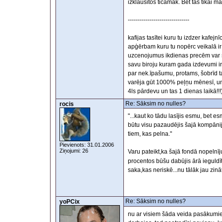
izklausitos ticamak. Bet tas tikai
-------------------------------
kafijas tasītei kuru tu izdzer kafej
apģērbam kuru tu nopērc veikalā ir
uzcenojumus ikdienas precēm var sau
savu biroju kuram gada izdevumi i
par nek.īpašumu, protams, šobrīd ta
varēja gūt 1000% peļņu mēnesī, un v
4ls pārdevu un tas 1 dienas laikā!!!
Re: Sāksim no nulles?
rocis
"...kaut ko tādu lasījis esmu, bet es
būtu visu pazaudējis šajā kompānijā
tiem, kas pelna."
Pievienots: 31.01.2006
Ziņojumi: 26
Varu pateikt,ka šajā fondā nopelnīju
procentos būšu dabūjis ārā ieguld
saka,kas neriskē...nu tālāk jau zinā
Re: Sāksim no nulles?
yoPCix
nu ar visiem šāda veida pasākumiem 