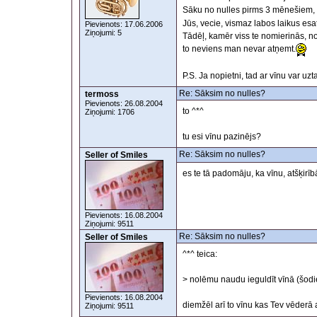
Sāku no nulles pirms 3 mēnešiem, u
Jūs, vecie, vismaz labos laikus esat
Pievienots: 17.06.2006
Ziņojumi: 5
Tādēļ, kamēr viss te nomierinās, n
to neviens man nevar atņemt.
P.S. Ja nopietni, tad ar vīnu var uzt
Re: Sāksim no nulles?
termoss
Pievienots: 26.08.2004
to ^*^
Ziņojumi: 1706
tu esi vīnu pazinējs?
Re: Sāksim no nulles?
Seller of Smiles
es te tā padomāju, ka vīnu, atšķirīb
Pievienots: 16.08.2004
Ziņojumi: 9511
Re: Sāksim no nulles?
Seller of Smiles
^*^ teica:
> nolēmu naudu ieguldīt vīnā (šodi
Pievienots: 16.08.2004
diemžēl arī to vīnu kas Tev vēderā ag
Ziņojumi: 9511