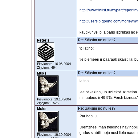
http://www.finlist.ru/mypart/reportin
http://users.bigpond.com/morley
kaut kur vēl bija pāris izdrukas no
Re: Sāksim no nulles?
Peteris
to latino:
tie piemeeri ir paaraak skaisti lai b
Pievienots: 16.08.2004
Ziņojumi: 494
Re: Sāksim no nulles?
Muks
latino.
Ieejot kazino, un uzliekot uz melno
minuutees ir 49.9%. Forsh bizness
Pievienots: 19.10.2004
Ziņojumi: 1526
Re: Sāksim no nulles?
Muks
Par hobiju.
Diemzheel man treidings nav hobij
gadus stabili leeju nost lielu naud
Pievienots: 19.10.2004