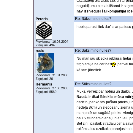
Consulting Services Ltd
. un turpin
noguldījumu piesaistīšanai ir saņe
nav izsniegusi šai kompānijai lic
Re: Sāksim no nulles?
Peteris
hobis parasti tiek dar'its ar paties
Pievienots: 16.08.2004
Ziņojumi: 494
Re: Sāksim no nulles?
rocis
Nu man jau šķiet,ka jebkurai lietai 
tirgojam,ja ne cerības
,bet vai t
kā tam jānotiek...
Pievienots: 31.01.2006
Ziņojumi: 26
Re: Sāksim no nulles?
Hermanis
Pievienots: 27.08.2005
Muks, vēlreiz par hobiju un darbu. 
Ziņojumi: 5569
Nauda ir tikai līdzeklis mūsu mē
darīt to, par ko tev pašam prieks, 
nedēļā 8km) un slēpošanu ziemā un
man patīk un sagādā prieku, vienīgi
pa 16 stundām dienā, un ar lielu pr
Bet zini, pašlaik strādāju cehā s
rokām taisu ozolkoka paneļus hallei