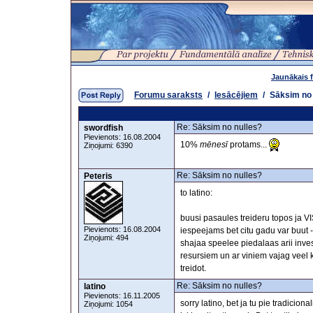
Jaunākais 
Forumu saraksts
/
Iesācējiem
/
Sāksim no 
Re: Sāksim no nulles?
swordfish
Pievienots: 16.08.2004
10%
mēnesī
protams...
Ziņojumi: 6390
Re: Sāksim no nulles?
Peteris
to latino:
buusi pasaules treideru topos ja VI
Pievienots: 16.08.2004
iespeejams bet citu gadu var buut
Ziņojumi: 494
shajaa speelee piedalaas arii inves
resursiem un ar viniem vajag veel 
treidot.
Re: Sāksim no nulles?
latino
Pievienots: 16.11.2005
sorry latino, bet ja tu pie tradicion
Ziņojumi: 1054