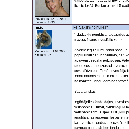
darbojas, tad neatradīsi nevienu, k
licis te iekšā. Bet jau pirms 1.5 ga
Pievienots: 18.12.2004
Ziņojumi: 1299
Re: Sāksim no nulles?
rocis
"...Līdzekļu ieguldīšana dažādos at
mazpazīstams investīciju veids.
Atvērtie ieguldījumu fondi pasaulē, it
Pievienots: 31.01.2006
Ziņojumi: 26
popularitāti gan individuālo, gan k
aptuveni trešdaļai iedzīvotāju. Patēr
produktus un, neizprotot investīciju
savus līdzekļus. Tomēr investīciju fo
fondu naudas masu, kura tālāk tiek 
no konkrētu fondu darbības stratēģi
Sadala riskus
Iegādājoties fonda daļas, investors s
vērtspapīru. Otrkārt, tiklīdz ieguldīt
vērtspapīru tirgus speciālisti, kuri
ieguldīšanas iespējas, lai palielinā
ka investīciju fondos tiek uzkrātas
paveras pieeja tādiem fondu tirgie