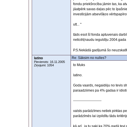
fondu priekšrocība jāmin tas, ka atv
jāatpērk savas daļas pēc to īpašniek
investīcijām atsevišķos vērtspapīros,
utt... "
tāds esot šī fonda aptuvenais dar
neticēt(naudu ieguldīju 2004.gada 
P.S.Nekādā gadījumā šo neuzskatīt
Re: Sāksim no nulles?
latino
Pievienots: 16.11.2005
to Muks
Ziņojumi: 1054
latino.
Goda vaards, negaidiiju no tevis shi
paraadziimes pa 4% gadaa ir idioti
-------------------------
valsts parādzīmes netiek pirktas peļ
parādzīmēs lai izpildītu tādu kritēri
kā arī , ja tu saki ka 20% gadā tevi 