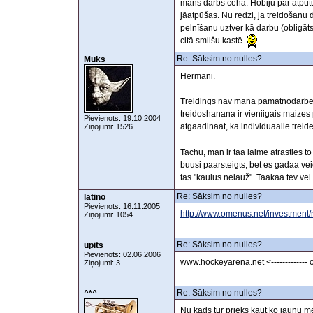
mans darbs cehā. Hobiju par atpūt
jāatpūšas. Nu redzi, ja treidošanu
pelnīšanu uztver kā darbu (obligā
citā smilšu kastē.
Re: Sāksim no nulles?
Muks
Hermani.
Treidings nav mana pamatnodarbe. 
treidoshanana ir vieniigais maizes p
Pievienots: 19.10.2004
atgaadinaat, ka individuaalie treid
Ziņojumi: 1526
Tachu, man ir taa laime atrasties to
buusi paarsteigts, bet es gadaa veic
tas "kaulus nelauž". Taakaa tev vel
Re: Sāksim no nulles?
latino
Pievienots: 16.11.2005
http://www.omenus.net/investment/r
Ziņojumi: 1054
Re: Sāksim no nulles?
upits
Pievienots: 02.06.2006
www.hockeyarena.net <-------------
Ziņojumi: 3
Re: Sāksim no nulles?
^*^
Nu kāds tur prieks kaut ko jaunu m