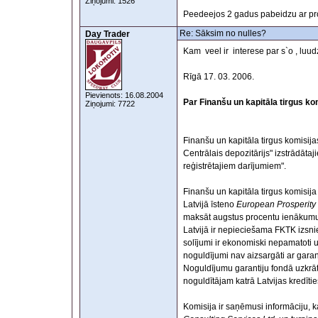
Ziņojumi: 1526
Peedeejos 2 gadus pabeidzu ar prof
Re: Sāksim no nulles?
Day Trader
Kam veel ir interese par s`o , luu
Rīgā 17. 03. 2006.
Pievienots: 16.08.2004
Par Finanšu un kapitāla tirgus k
Ziņojumi: 7722
Finanšu un kapitāla tirgus komisij
Centrālais depozitārijs" izstrādāt
reģistrētajiem darījumiem".
Finanšu un kapitāla tirgus komisija
Latvijā īsteno
European Prosperity
maksāt augstus procentu ienākumus 
Latvijā ir nepieciešama FKTK izsni
solījumi ir ekonomiski nepamatoti un
noguldījumi nav aizsargāti ar gar
Noguldījumu garantiju fondā uzkrā
noguldītājam katrā Latvijas kredīti
Komisija ir saņēmusi informāciju, 