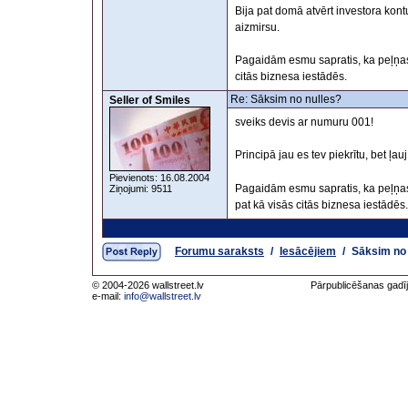
Bija pat domā atvērt investora kon
aizmirsu.
Pagaidām esmu sapratis, ka peļņas 
citās biznesa iestādēs.
Re: Sāksim no nulles?
Seller of Smiles
sveiks devis ar numuru 001!
Principā jau es tev piekrītu, bet ļ
Pievienots: 16.08.2004
Pagaidām esmu sapratis, ka peļņ
Ziņojumi: 9511
pat kā visās citās biznesa iestādēs.
Forumu saraksts
/
Iesācējiem
/
Sāksim no 
© 2004-2026 wallstreet.lv
Pārpublicēšanas gadīj
e-mail:
info@wallstreet.lv