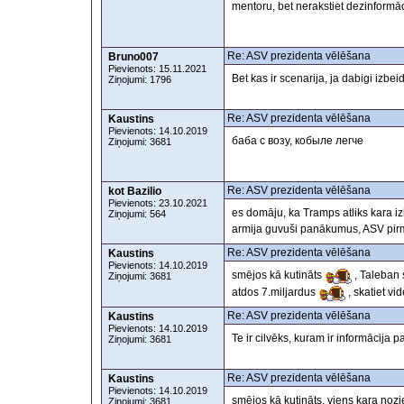
mentoru, bet nerakstiet dezinformāc
Re: ASV prezidenta vēlēšana
Bruno007
Pievienots: 15.11.2021
Bet kas ir scenarija, ja dabigi izb
Ziņojumi: 1796
Re: ASV prezidenta vēlēšana
Kaustins
Pievienots: 14.10.2019
баба с возу, кобыле легче
Ziņojumi: 3681
Re: ASV prezidenta vēlēšana
kot Bazilio
Pievienots: 23.10.2021
es domāju, ka Tramps atliks kara i
Ziņojumi: 564
armija guvuši panākumus, ASV pirma
Re: ASV prezidenta vēlēšana
Kaustins
Pievienots: 14.10.2019
smējos kā kutināts
, Taleban
Ziņojumi: 3681
atdos 7.miljardus
, skatiet 
Re: ASV prezidenta vēlēšana
Kaustins
Pievienots: 14.10.2019
Te ir cilvēks, kuram ir informāci
Ziņojumi: 3681
Re: ASV prezidenta vēlēšana
Kaustins
Pievienots: 14.10.2019
smējos kā kutināts, viens kara noz
Ziņojumi: 3681