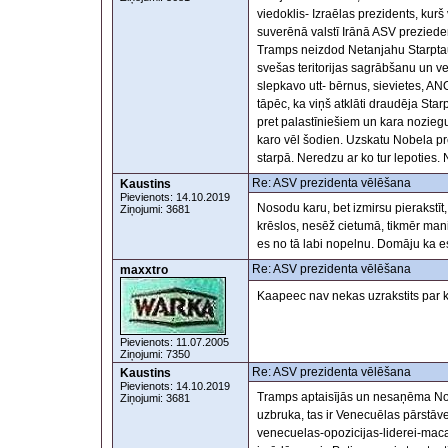
viedoklis- Izraēlas prezidents, kur
suverēnā valstī Irānā ASV prezied
Tramps neizdod Netanjahu Starptaut
svešas teritorijas sagrābšanu un ve
slepkavo utt- bērnus, sievietes, A
tāpēc, ka viņš atklāti draudēja Star
pret palastīniešiem un kara noziegum
karo vēl šodien. Uzskatu Nobela prē
starpā. Neredzu ar ko tur lepoties.
Re: ASV prezidenta vēlēšana
Kaustins
Pievienots: 14.10.2019
Nosodu karu, bet izmirsu pierakstīt
Ziņojumi: 3681
krēslos, nesēž cietumā, tikmēr man
es no tā labi nopelnu. Domāju ka 
Re: ASV prezidenta vēlēšana
maxxtro
Kaapeec nav nekas uzrakstits par 
Pievienots: 11.07.2005
Ziņojumi: 7350
Re: ASV prezidenta vēlēšana
Kaustins
Pievienots: 14.10.2019
Tramps aptaisījās un nesaņēma Nobe
Ziņojumi: 3681
uzbruka, tas ir Venecuēlas pārstāv
venecuelas-opozicijas-liderei-macad