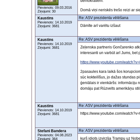
demokrātiem.
Pievienots: 09.03.2016
Domā viņi neriskēs trešo reizi ar s
Ziņojumi: 30
Re: ASV prezidenta vēlēšana
Kaustins
Pievienots: 14.10.2019
Dāmīte arī varētu izšaut
Ziņojumi: 3681
Re: ASV prezidenta vēlēšana
Kaustins
Pievienots: 14.10.2019
Zeļenska partneris Gončarenko atk
Ziņojumi: 3681
interesanti un varbūt arī Jums, bet
https://www.youtube.com/watch?
2pasaules kara laikā šos korupcionār
sūc kokteilīšus, jo dažas stundas pi
ģeniālais ir vienkāršs: informāciju 
domāju pat Rūzvelts amerikāņu stil
Re: ASV prezidenta vēlēšana
Kaustins
Pievienots: 14.10.2019
https://www.youtube.com/watch?v
Ziņojumi: 3681
Re: ASV prezidenta vēlēšana
Stefani Bandera
Pievienots: 04.08.2023
kurš idiots izvirzīja Trampu uz No
Ziņojumi: 364