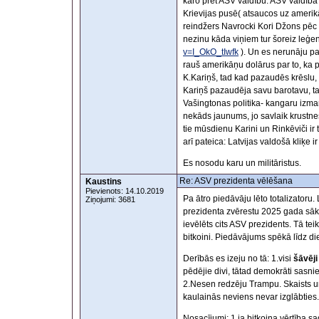
karo pret ASV valdību. ASV valdība 
Krievijas pusē( atsaucos uz amerik
reindžers Navrocki Kori Džons pēc le
nezinu kāda viņiem tur šoreiz leģe
v=I_OkO_tIwfk
). Un es nerunāju pa
rauš amerikāņu dolārus par to, ka 
K.Kariņš, tad kad pazaudēs krēslu, t
Kariņš pazaudēja savu barotavu, ta
Vašingtonas politika- kangaru izmant
nekāds jaunums, jo savlaik krustneš
tie mūsdienu Karini un Rinkēviči ir 
arī pateica: Latvijas valdošā kliķe i
Es nosodu karu un militāristus.
Re: ASV prezidenta vēlēšana
Kaustins
Pievienots: 14.10.2019
Pa ātro piedāvāju lēto totalizatoru
Ziņojumi: 3681
prezidenta zvērestu 2025 gada sāk
ievēlēts cits ASV prezidents. Tā teik
bitkoini. Piedāvājums spēkā līdz di
Derībās es izeju no tā: 1.visi
šāvēji
pēdējie divi, tātad demokrāti sasni
2.Nesen redzēju Trampu. Skaists un 
kaulainās neviens nevar izglābties
Nosacījumi: 1.ja bitkoina vērtība 