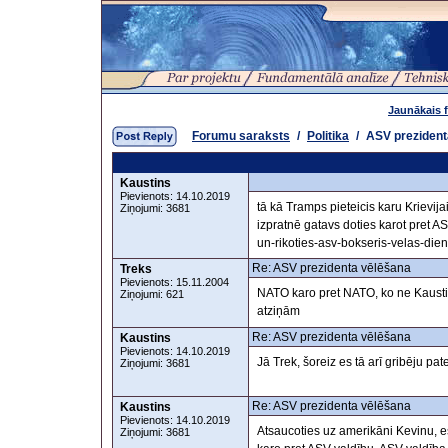
Jaunākais 
Forumu saraksts
/
Politika
/
ASV prezident
Kaustins
Pievienots: 14.10.2019
tā kā Tramps pieteicis karu Krievij
Ziņojumi: 3681
izpratnē gatavs doties karot pret 
un-rikoties-asv-bokseris-velas-diene
Re: ASV prezidenta vēlēšana
Treks
Pievienots: 15.11.2004
NATO karo pret NATO, ko ne Kaustiņ
Ziņojumi: 621
atziņām
Re: ASV prezidenta vēlēšana
Kaustins
Pievienots: 14.10.2019
Jā Trek, šoreiz es tā arī gribēju pa
Ziņojumi: 3681
Re: ASV prezidenta vēlēšana
Kaustins
Pievienots: 14.10.2019
Atsaucoties uz amerikāni Kevinu, es
Ziņojumi: 3681