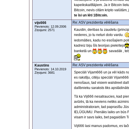
kapeikskaitītājiem. Ja ir Bitcoin lie
Bitcoin, nevis citām kripto valūtām,
te īsi un lēti 1Bitcoin.
Re: ASV prezidenta vēlēšana
vijs666
Pievienots: 12.09.2006
Kaustin, deribas tu zaudetu (princi
Ziņojumi: 2571
nederes, jo tu neturi doto vardu.
iedomāties, kadu no esošajiem polit
kadreiz biju šīs teorijas piekritejs
banketā un
savadāk , tebj
Re: ASV prezidenta vēlēšana
Kaustins
Pievienots: 14.10.2019
Speciāli Vijam666 un ja vēl kāds n
Ziņojumi: 3681
es rakstīju, citēju speciāli Vijam6
nenošaus, tad visiem walstreet da
dalībnieku saraksts tiks apstādinā
Tā ka Vij666 nesatraucies, kad pie
avīzēs, tā ka neviens netiks aizmirst
administratoram, tad paprasīšu Jūs
IELŪGUMU. Pienāks laiks un būs Fes
visam ir savs laiks, bet pagaidām 
Vij666 lasi manus padomus, es taču