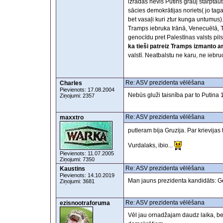
izrādās nevis Putins grauj starptau
sācies demokrātijas noriets( jo ta
bet vasaļi kuri ztur kunga untumus).
Tramps iebruka Irānā, Venecuēlā, T
genocīdu pret Palestīnas valsts pi
ka tieši patreiz Tramps izmanto a
valstī. Neatbalstu ne karu, ne iebru
Re: ASV prezidenta vēlēšana
Charles
Pievienots: 17.08.2004
Nebūs gluži taisnība par to Putina 1
Ziņojumi: 2357
Re: ASV prezidenta vēlēšana
maxxtro
putleram bija Gruzija. Par krievijas
Vurdalaks, ibio...
Pievienots: 11.07.2005
Ziņojumi: 7350
Re: ASV prezidenta vēlēšana
Kaustins
Pievienots: 14.10.2019
Man jauns prezidenta kandidāts: G
Ziņojumi: 3681
Re: ASV prezidenta vēlēšana
ezisnootraforuma
Vēl jau ornadžajam daudz laika, bet