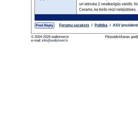
un iebruka 2 neatkarīgās valstīs. Nu
Cerams, ka trešo reizi nekļūdīsies.
Forumu saraksts
/
Politika
/
ASV prezident
© 2004-2026 wallstreet.lv
Pārpublicēšanas gadīj
e-mail:
info@wallstreet.lv