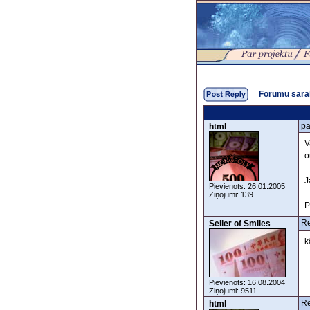
Forumu sara
pa
html
V
o
J
Pievienots: 26.01.2005
Ziņojumi: 139
P
Re
Seller of Smiles
k
Pievienots: 16.08.2004
Ziņojumi: 9511
Re
html