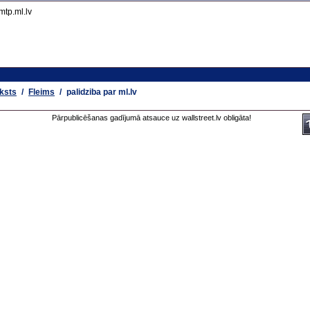
mtp.ml.lv
ksts
/
Fleims
/
palidziba par ml.lv
Pārpublicēšanas gadījumā atsauce uz wallstreet.lv obligāta!