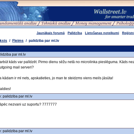
Jaunākais forumā
Palīdzība
Lietošanas noteikumi
Reģistr
ksts
/
Fleims
/
palidziba par ml.lv
lidziba par ml.lv
arbūt kāds var palīdzēt. Pirmo dienu sēžu netā no microlinka pieslēguma. Kāds nez
utgoing mail serveri?
a kādam ir ml nets, apskatieties, jo man te steidzms viens meils jāsūta!
aldies!
: palidziba par ml.lv
āpēc nezvani uz suportu? 7777777
: palidziba par ml.lv