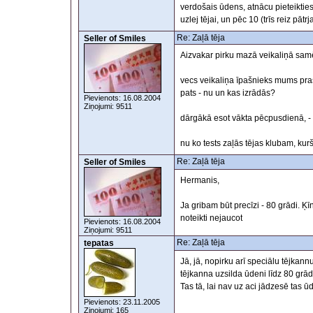
verdošais ūdens, atnācu pieteiktie
uzlej tējai, un pēc 10 (trīs reiz pā
Re: Zaļā tēja
Seller of Smiles
Aizvakar pirku mazā veikaliņā sam
vecs veikaliņa īpašnieks mums prasa
pats - nu un kas izrādās?
Pievienots: 16.08.2004
Ziņojumi: 9511
dārgākā esot vākta pēcpusdienā, - l
nu ko tests zaļās tējas klubam, kur
Re: Zaļā tēja
Seller of Smiles
Hermanis,
Ja gribam būt precīzi - 80 grādi. Ķī
noteikti nejaucot
Pievienots: 16.08.2004
Ziņojumi: 9511
Re: Zaļā tēja
tepatas
Jā, jā, nopirku arī speciālu tējkann
tējkanna uzsilda ūdeni līdz 80 grād
Tas tā, lai nav uz aci jādzesē tas ūd
Pievienots: 23.11.2005
Ziņojumi: 165