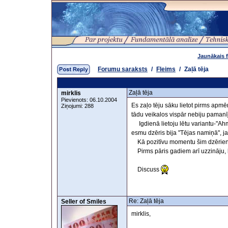
Jaunākais 
Forumu saraksts
/
Fleims
/
Zaļā tēja
Zaļā tēja
mirklis
Pievienots: 06.10.2004
Es zaļo tēju sāku lietot pirms apm
Ziņojumi: 288
tādu veikalos vispār nebiju pamanīj
Igdienā lietoju lētu variantu-"Ahma
esmu dzēris bija "Tējas namiņā", jap
Kā pozitīvu momentu šim dzēriena
Pirms pāris gadiem arī uzzināju, ka
Discuss
Re: Zaļā tēja
Seller of Smiles
mirklis,