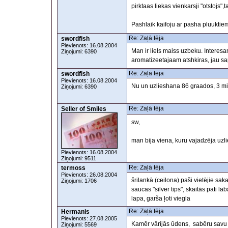
pirktaas liekas vienkarsji "otstojs"
Pashlaik kaifoju ar pasha pluukti
Re: Zaļā tēja
swordfish
Pievienots: 16.08.2004
Man ir liels maiss uzbeku. Interesa
Ziņojumi: 6390
aromatizeetajaam atshkiras, jau s
Re: Zaļā tēja
swordfish
Pievienots: 16.08.2004
Nu un uzlieshana 86 graados, 3 mi
Ziņojumi: 6390
Re: Zaļā tēja
Seller of Smiles
sw,
man bija viena, kuru vajadzēja uzlie
Pievienots: 16.08.2004
Ziņojumi: 9511
Re: Zaļā tēja
termoss
Pievienots: 26.08.2004
šrilankā (ceilona) paši vietējie sak
Ziņojumi: 1706
saucas "silver tips", skaitās pati lab
lapa, garša ļoti viegla
Re: Zaļā tēja
Hermanis
Pievienots: 27.08.2005
Kamēr vārijās ūdens, sabēru savu t
Ziņojumi: 5569