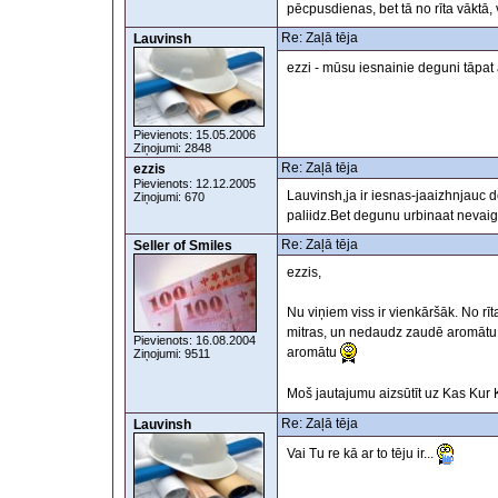
pēcpusdienas, bet tā no rīta vāktā, 
Re: Zaļā tēja
Lauvinsh
ezzi - mūsu iesnainie deguni tāpa
Pievienots: 15.05.2006
Ziņojumi: 2848
Re: Zaļā tēja
ezzis
Pievienots: 12.12.2005
Lauvinsh,ja ir iesnas-jaaizhnjauc
Ziņojumi: 670
paliidz.Bet degunu urbinaat nevaig-
Re: Zaļā tēja
Seller of Smiles
ezzis,
Nu viņiem viss ir vienkāršāk. No rīta
mitras, un nedaudz zaudē aromātu -
Pievienots: 16.08.2004
aromātu
Ziņojumi: 9511
Moš jautajumu aizsūtīt uz Kas Ku
Re: Zaļā tēja
Lauvinsh
Vai Tu re kā ar to tēju ir...