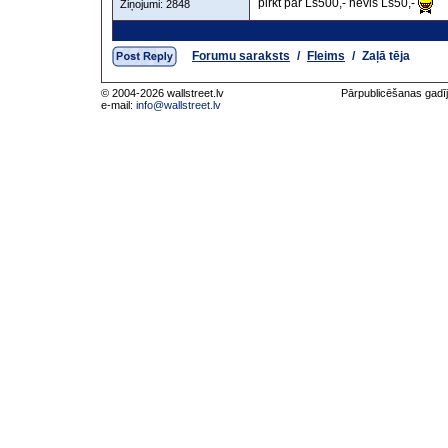
pirkt par Ls500,- nevis Ls50,-
Ziņojumi: 2848
Forumu saraksts
/
Fleims
/
Zaļā tēja
© 2004-2026 wallstreet.lv
Pārpublicēšanas gadīj
e-mail:
info@wallstreet.lv