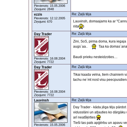
Pievienots: 15.05.2006
Ziņojumi: 2848
Re: Zaļā tēja
ezzis
Pievienots: 12.12.2005
Lauvinsh, domaajams ka ar "Cannab
Ziņojumi: 670
riita
)
Re: Zaļā tēja
Day Trader
Zini, SoS, pirma doma, kura iegaja 
augs`aa..
Taa ka domas`anas 
Baudi prieku nesteidzoties....
Pievienots: 16.08.2004
Ziņojumi: 7722
Re: Zaļā tēja
Day Trader
Tikai kaada velna, tiem chainiem va
tachu ne`mt nost visu peecpusdie
Pievienots: 16.08.2004
Ziņojumi: 7722
Re: Zaļā tēja
Lauvinsh
Day Trader - kāda jēga tēju pārdot 
vidusslāni un atļauties ko dārgāku u
arī neatšķirties
Tieši tas pats apģērbu un apavu vei
Pievienots: 15.05.2006