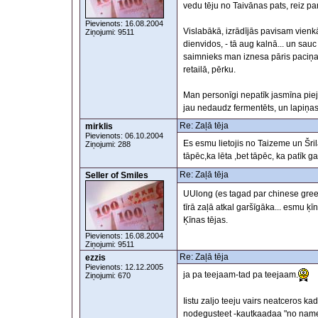
vedu tēju no Taivānas pats, reiz pam
Pievienots: 16.08.2004
Vislabākā, izrādījās pavisam vienkā
Ziņojumi: 9511
dienvidos, - tā aug kalnā... un sauc 
saimnieks man iznesa pāris paciņas s
retailā, pērku.
Man personīgi nepatīk jasmīna piej
jau nedaudz fermentēts, un lapiņas v
Re: Zaļā tēja
mirklis
Pievienots: 06.10.2004
Es esmu lietojis no Taizeme un Šril
Ziņojumi: 288
tāpēc,ka lēta ,bet tāpēc, ka patīk g
Re: Zaļā tēja
Seller of Smiles
UUlong (es tagad par chinese green 
tīrā zaļā atkal garšīgāka... esmu ķ
Ķīnas tējas.
Pievienots: 16.08.2004
Ziņojumi: 9511
Re: Zaļā tēja
ezzis
Pievienots: 12.12.2005
ja pa teejaam-tad pa teejaam.
Ziņojumi: 670
Iistu zaljo teeju vairs neatceros k
nodegusteet -kautkaadaa "no name"