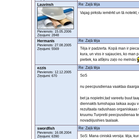
Re: Zaļā tēja
Lauvinsh
Vajag pirkstu iemērkt un tā noteikt,
Pievienots: 15.05.2006
Ziņojumi: 2848
Re: Zaļā tēja
Hermanis
Pievienots: 27.08.2005
Tēja ir padzerta. Kopā man ir pieca
Ziņojumi: 5569
kura, un viss ir sajaucies, ko man 
pietiek, ka atšķiru zaļo no melnās.
Re: Zaļā tēja
ezzis
Pievienots: 12.12.2005
SoS
Ziņojumi: 670
nu peecpusdienaa vaaktaa daargaa
bet ja nopietni,tad vareetu buut taa
diennakts tumshajaa laikaa augu val
rezultaata radushaas organiskaas v
kruumu.Turpretii peecpusdienaa te
novadiijushies taalaak.
Re: Zaļā tēja
swordfish
Pievienots: 16.08.2004
SoS: Mana ciniskā versija: tēja, ku
Ziņojumi: 6390