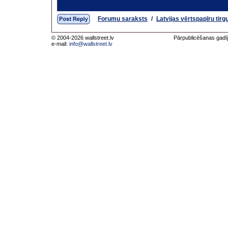
Forumu saraksts
/
Latvijas vērtspapīru tirg
© 2004-2026 wallstreet.lv
Pārpublicēšanas gadīj
e-mail:
info@wallstreet.lv