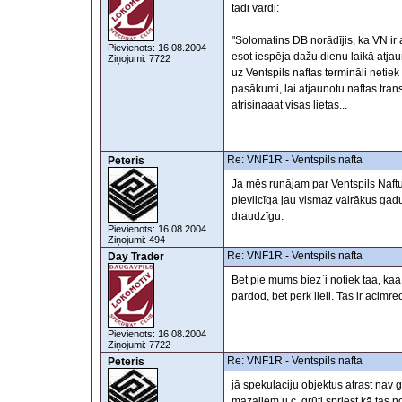
tadi vardi:
"Solomatins DB norādījis, ka VN ir at
Pievienots: 16.08.2004
esot iespēja dažu dienu laikā atjau
Ziņojumi: 7722
uz Ventspils naftas termināli netiek
pasākumi, lai atjaunotu naftas tran
atrisinaaat visas lietas...
Re: VNF1R - Ventspils nafta
Peteris
Ja mēs runājam par Ventspils Naftu 
pievilcīga jau vismaz vairākus gad
draudzīgu.
Pievienots: 16.08.2004
Ziņojumi: 494
Re: VNF1R - Ventspils nafta
Day Trader
Bet pie mums biez`i notiek taa, kaa 
pardod, bet perk lieli. Tas ir acim
Pievienots: 16.08.2004
Ziņojumi: 7722
Re: VNF1R - Ventspils nafta
Peteris
jā spekulaciju objektus atrast nav g
mazajiem u.c. grūti spriest kā tas no