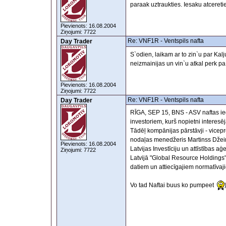
paraak uztraukties. Iesaku atcere
Pievienots: 16.08.2004
Ziņojumi: 7722
Re: VNF1R - Ventspils nafta
Day Trader
S`odien, laikam ar to zin`u par Kal
neizmainijas un vin`u atkal perk pa
Pievienots: 16.08.2004
Ziņojumi: 7722
Re: VNF1R - Ventspils nafta
Day Trader
RĪGA, SEP 15, BNS - ASV naftas ie
investoriem, kurš nopietni interesēja
Tādēļ kompānijas pārstāvji - vicep
nodaļas menedžeris Martinss Džeims
Pievienots: 16.08.2004
Latvijas Investīciju un attīstības a
Ziņojumi: 7722
Latvijā "Global Resource Holdings"
datiem un attiecīgajiem normatīvaj
Vo tad Naftai buus ko pumpeet