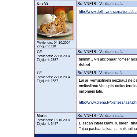
Re: VNF1R - Ventspils nafta
Kex33
http://www.delfi.lv/news/national/
Pievienots: 04.10.2004
Ziņojumi: 110
Re: VNF1R - Ventspils nafta
GE
Pievienots: 22.08.2004
hmmm .. VN akcionaari tomeer nospie
Ziņojumi: 1557
riskeet ...
Re: VNF1R - Ventspils nafta
GE
Pievienots: 22.08.2004
Lai arī ventspilnieki neizpauž ne p
Ziņojumi: 1557
meitasfirmu Ventspils naftas termi
miljoniem latu.
http://www.diena.lv/bizness/lasit.
Re: VNF1R - Ventspils nafta
Mario
Pievienots: 13.10.2004
Diezgan interessanti 9. meen. fina
Ziņojumi: 3487
Tajaa pashaa laikaa pamatkapitaa