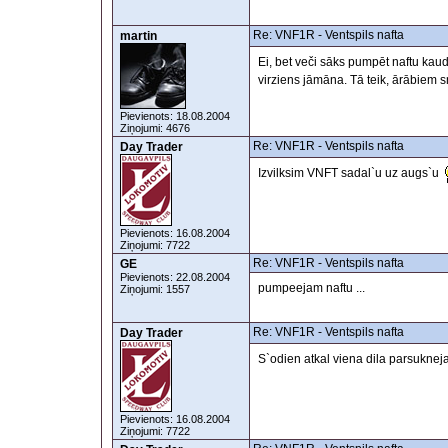
Re: VNF1R - Ventspils nafta
martin
Ei, bet veči sāks pumpēt naftu kaud
virziens jāmāna. Tā teik, ārābiem sm
Pievienots: 18.08.2004
Ziņojumi: 4676
Re: VNF1R - Ventspils nafta
Day Trader
Izvilksim VNFT sadal`u uz augs`u
Pievienots: 16.08.2004
Ziņojumi: 7722
Re: VNF1R - Ventspils nafta
GE
Pievienots: 22.08.2004
pumpeejam naftu ...
Ziņojumi: 1557
Re: VNF1R - Ventspils nafta
Day Trader
S`odien atkal viena dila parsukneja 
Pievienots: 16.08.2004
Ziņojumi: 7722