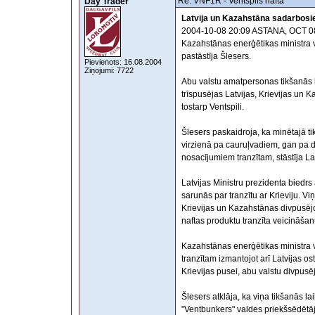
Re: VNF1R - Ventspils nafta
Day Trader
Latvija un Kazahstāna sadarbosie
2004-10-08 20:09 ASTANA, OCT 08, B
Kazahstānas enerģētikas ministra v
pastāstīja Šlesers.
Pievienots: 16.08.2004
Ziņojumi: 7722
Abu valstu amatpersonas tikšanās la
trīspusējas Latvijas, Krievijas un 
tostarp Ventspili.
Šlesers paskaidroja, ka minētajā ti
virzienā pa cauruļvadiem, gan pa dze
nosacījumiem tranzītam, stāstīja La
Latvijas Ministru prezidenta biedrs 
sarunās par tranzītu ar Krieviju. V
Krievijas un Kazahstānas divpusējo
naftas produktu tranzīta veicināšan
Kazahstānas enerģētikas ministra vie
tranzītam izmantojot arī Latvijas os
Krievijas pusei, abu valstu divpusēj
Šlesers atklāja, ka viņa tikšanās l
"Ventbunkers" valdes priekšsēdētāj