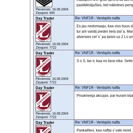
pasliktinājušies, bet nākotnes per
Pievienots: 16.08.2004
Ziņojumi: 494
Re: VNF1R - Ventspils nafta
Day Trader
Es jau nedomaaju, kaa viss buus sl
tur arii valstij pieder liela dal`a.
atversies cel`s` pa taisni uz 2 Ls 
Pievienots: 16.08.2004
Ziņojumi: 7722
Re: VNF1R - Ventspils nafta
Day Trader
S o S, tas ir, kaa no tava nika: Sel
Pievienots: 16.08.2004
Ziņojumi: 7722
Re: VNF1R - Ventspils nafta
Day Trader
Prsukneeja akcujas, par kuram bij
Pievienots: 16.08.2004
Ziņojumi: 7722
Re: VNF1R - Ventspils nafta
Day Trader
Paskatities, kaa naftai s`vaki neiet,