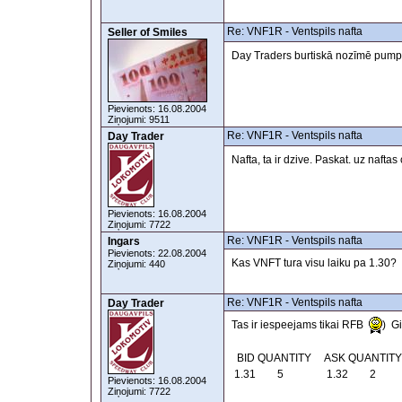
Re: VNF1R - Ventspils nafta
Seller of Smiles
Day Traders burtiskā nozīmē pump
Pievienots: 16.08.2004
Ziņojumi: 9511
Re: VNF1R - Ventspils nafta
Day Trader
Nafta, ta ir dzive. Paskat. uz naftas
Pievienots: 16.08.2004
Ziņojumi: 7722
Re: VNF1R - Ventspils nafta
Ingars
Pievienots: 22.08.2004
Kas VNFT tura visu laiku pa 1.30?
Ziņojumi: 440
Re: VNF1R - Ventspils nafta
Day Trader
Tas ir iespeejams tikai RFB
) Gi
BID QUANTITY ASK QUANTITY
1.31 5 1.32 2
Pievienots: 16.08.2004
Ziņojumi: 7722