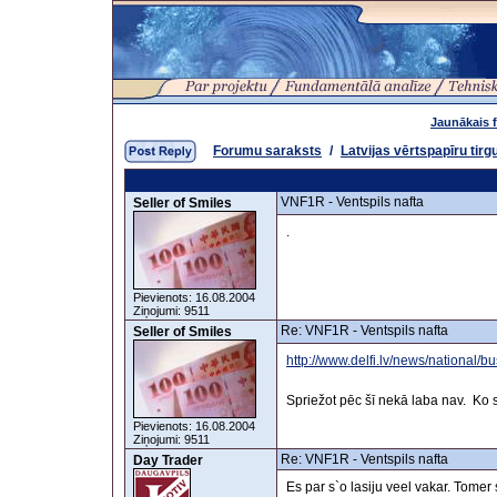
Jaunākais 
Forumu saraksts
/
Latvijas vērtspapīru tirg
VNF1R - Ventspils nafta
Seller of Smiles
.
Pievienots: 16.08.2004
Ziņojumi: 9511
Re: VNF1R - Ventspils nafta
Seller of Smiles
http://www.delfi.lv/news/national/
Spriežot pēc šī nekā laba nav. Ko 
Pievienots: 16.08.2004
Ziņojumi: 9511
Re: VNF1R - Ventspils nafta
Day Trader
Es par s`o lasiju veel vakar. Tomer