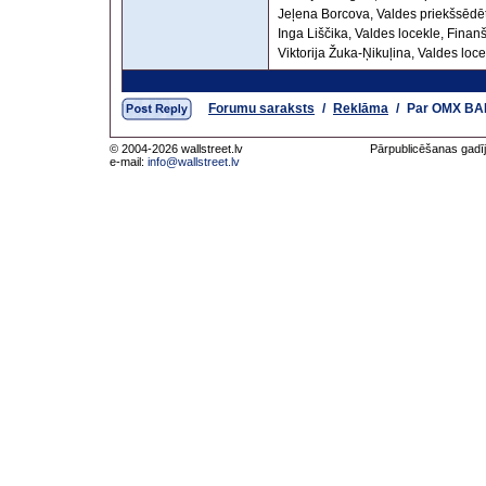
Jeļena Borcova, Valdes priekšsēdēt
Inga Liščika, Valdes locekle, Fina
Viktorija Žuka-Ņikuļina, Valdes loce
Forumu saraksts
/
Reklāma
/
Par OMX BALT
© 2004-2026 wallstreet.lv
Pārpublicēšanas gadīj
e-mail:
info@wallstreet.lv