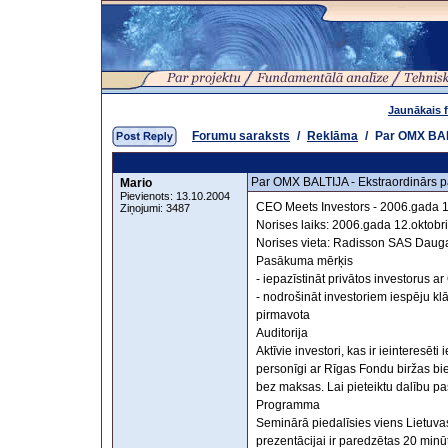
Jaunākais 
Forumu saraksts
/
Reklāma
/
Par OMX BALT
Par OMX BALTIJA - Ekstraordinārs pa
Mario
Pievienots: 13.10.2004
CEO Meets Investors - 2006.gada 1
Ziņojumi: 3487
Norises laiks: 2006.gada 12.oktobr
Norises vieta: Radisson SAS Dauga
Pasākuma mērķis
- iepazīstināt privātos investorus 
- nodrošināt investoriem iespēju kl
pirmavota
Auditorija
Aktīvie investori, kas ir ieinteresēti 
personīgi ar Rīgas Fondu biržas bi
bez maksas. Lai pieteiktu dalību p
Programma
Seminārā piedalīsies viens Lietuv
prezentācijai ir paredzētas 20 min