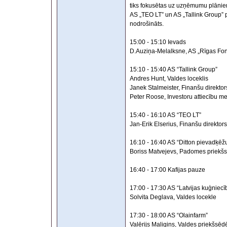
tiks fokusētas uz uzņēmumu plānie
AS „TEO LT” un AS „Tallink Group” 
nodrošināts.
15:00 - 15:10 Ievads
D.Auziņa-Melalksne, AS „Rīgas Fon
15:10 - 15:40 AS “Tallink Group”
Andres Hunt, Valdes loceklis
Janek Stalmeister, Finanšu direktor
Peter Roose, Investoru attiecību m
15:40 - 16:10 AS “TEO LT”
Jan-Erik Elserius, Finanšu direktors
16:10 - 16:40 AS “Ditton pievadķēž
Boriss Matvejevs, Padomes priekšs
16:40 - 17:00 Kafijas pauze
17:00 - 17:30 AS “Latvijas kuģniecī
Solvita Deglava, Valdes locekle
17:30 - 18:00 AS “Olainfarm”
Valērijs Maligins, Valdes priekšsēd