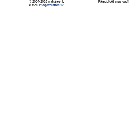
© 2004-2026 wallstreet.lv
Pārpublicēšanas gadīj
e-mail:
info@wallstreet.lv