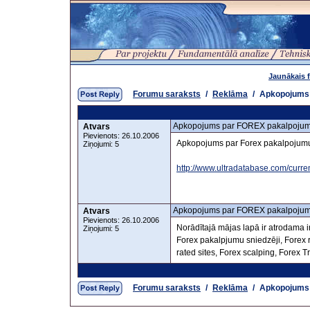
Jaunākais 
Forumu saraksts
/
Reklāma
/
Apkopojums 
Apkopojums par FOREX pakalpojum
Atvars
Pievienots: 26.10.2006
Apkopojums par Forex pakalpojumu 
Ziņojumi: 5
http://www.ultradatabase.com/curre
Apkopojums par FOREX pakalpojum
Atvars
Pievienots: 26.10.2006
Norādītajā mājas lapā ir atrodama
Ziņojumi: 5
Forex pakalpjumu sniedzēji, Forex 
rated sites, Forex scalping, Forex Tr
Forumu saraksts
/
Reklāma
/
Apkopojums 