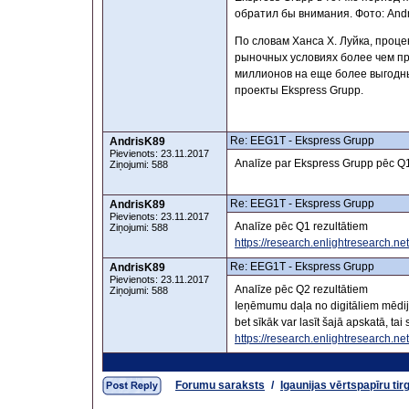
обратил бы внимания. Фото: Andr
По словам Ханса Х. Луйка, проце
рыночных условиях более чем пр
миллионов на еще более выгодны
проекты Ekspress Grupp.
Re: EEG1T - Ekspress Grupp
AndrisK89
Pievienots: 23.11.2017
Analīze par Ekspress Grupp pēc 
Ziņojumi: 588
Re: EEG1T - Ekspress Grupp
AndrisK89
Pievienots: 23.11.2017
Analīze pēc Q1 rezultātiem
Ziņojumi: 588
https://research.enlightresearch
Re: EEG1T - Ekspress Grupp
AndrisK89
Pievienots: 23.11.2017
Analīze pēc Q2 rezultātiem
Ziņojumi: 588
Ieņēmumu daļa no digitāliem mēdiji
bet sīkāk var lasīt šajā apskatā, ta
https://research.enlightresearch
Forumu saraksts
/
Igaunijas vērtspapīru tir