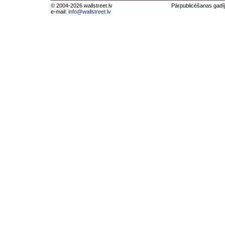
© 2004-2026 wallstreet.lv
Pārpublicēšanas gadīj
e-mail:
info@wallstreet.lv