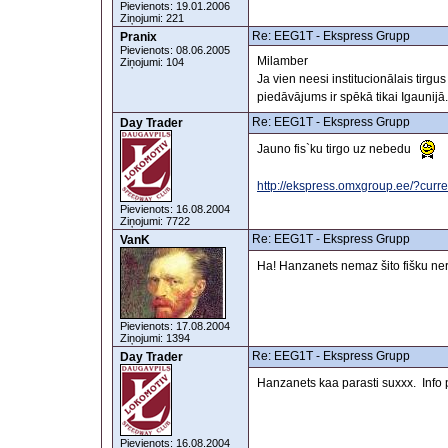
Pievienots: 19.01.2006
Ziņojumi: 221
Re: EEG1T - Ekspress Grupp
Pranix
Pievienots: 08.06.2005
Milamber
Ziņojumi: 104
Ja vien neesi institucionālais tirgu
piedāvājums ir spēkā tikai Igaunijā. 
Re: EEG1T - Ekspress Grupp
Day Trader
Jauno fis`ku tirgo uz nebedu
http://ekspress.omxgroup.ee/?cu
Pievienots: 16.08.2004
Ziņojumi: 7722
Re: EEG1T - Ekspress Grupp
VanK
Ha! Hanzanets nemaz šito fišku ne
Pievienots: 17.08.2004
Ziņojumi: 1394
Re: EEG1T - Ekspress Grupp
Day Trader
Hanzanets kaa parasti suxxx. Info p
Pievienots: 16.08.2004