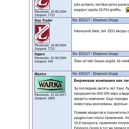
joks protams, bet tikai pirms pard
pagajus`ogada OLFAs grafiku...
Pievienots: 16.08.2004
Ziņojumi: 7722
Re: EEG1T - Ekspress Grupp
Day Trader
Interesants fakts, bet EEG akcijas
Pievienots: 16.08.2004
Ziņojumi: 7722
Re: EEG1T - Ekspress Grupp
Ingars
Pievienots: 22.08.2004
Šitas arī labi šaujas augšā, kā nekā 
Ziņojumi: 440
Re: EEG1T - Ekspress Grupp
Maxtro
Биржевая компания как л
За последние десять лет Ханс Лу
предприятия 600 000 евро в виде
Pievienots: 21.03.2017
Ziņojumi: 1869
кредиты компании. Еще порядка 1
инвесторы разгневаны, крупные 
Помимо кредитов и поручительст
щедростью платы правлению. Хот
16,8 процента, правление получ
Ekspress Grupp в тот же период