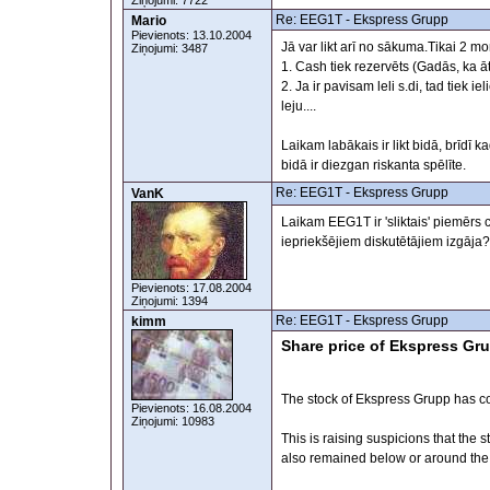
Ziņojumi: 7722
Re: EEG1T - Ekspress Grupp
Mario
Pievienots: 13.10.2004
Jā var likt arī no sākuma.Tikai 2 m
Ziņojumi: 3487
1. Cash tiek rezervēts (Gadās, ka 
2. Ja ir pavisam leli s.di, tad tiek 
leju....
Laikam labākais ir likt bidā, brīdī 
bidā ir diezgan riskanta spēlīte.
Re: EEG1T - Ekspress Grupp
VanK
Laikam EEG1T ir 'sliktais' piemērs
iepriekšējiem diskutētājiem izgāja
Pievienots: 17.08.2004
Ziņojumi: 1394
Re: EEG1T - Ekspress Grupp
kimm
Share price of Ekspress Gru
The stock of Ekspress Grupp has con
Pievienots: 16.08.2004
Ziņojumi: 10983
This is raising suspicions that the 
also remained below or around the 