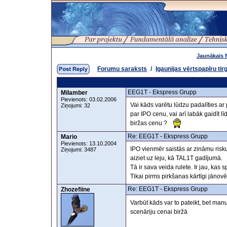
Jaunākais 
Forumu saraksts
/
Igaunijas vērtspapīru tir
EEG1T - Ekspress Grupp
Milamber
Pievienots: 03.02.2006
Vai kāds varētu lūdzu padalīties ar 
Ziņojumi: 32
par IPO cenu, vai arī labāk gaidīt lī
biržas cenu ?
Re: EEG1T - Ekspress Grupp
Mario
Pievienots: 13.10.2004
IPO vienmēr saistās ar zināmu risk
Ziņojumi: 3487
aiziet uz leju, kā TAL1T gadījumā.
Tā ir sava veida rulete. Ir jau, kas 
Tikai pirms pirkšanas kārtīgi jānovē
Re: EEG1T - Ekspress Grupp
Zhozefiine
Varbūt kāds var to pateikt, bet man
scenāriju cenai biržā