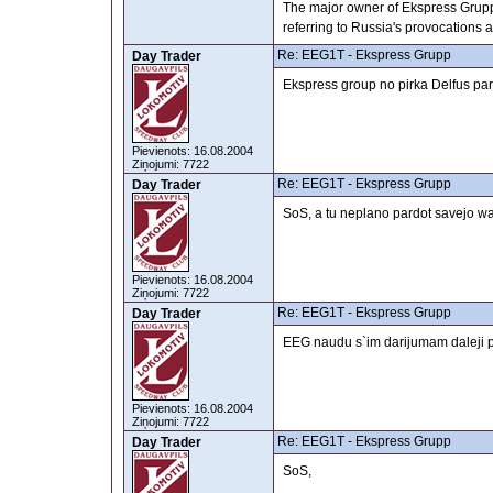
The major owner of Ekspress Grupp
referring to Russia's provocations 
Re: EEG1T - Ekspress Grupp
Day Trader
Ekspress group no pirka Delfus par 
Pievienots: 16.08.2004
Ziņojumi: 7722
Re: EEG1T - Ekspress Grupp
Day Trader
SoS, a tu neplano pardot savejo wal
Pievienots: 16.08.2004
Ziņojumi: 7722
Re: EEG1T - Ekspress Grupp
Day Trader
EEG naudu s`im darijumam daleji 
Pievienots: 16.08.2004
Ziņojumi: 7722
Re: EEG1T - Ekspress Grupp
Day Trader
SoS,