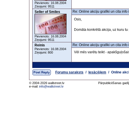
Pievienots: 16.08.2004
Ziņojumi: 9511
Re: Online akciju grafiki un cita inf
Seller of Smiles
Osis,
Domāta konkrētā akcija, uz kuru tu 
Pievienots: 16.08.2004
Ziņojumi: 9511
Re: Online akciju grafiki un cita inf
Reinis
Pievienots: 16.08.2004
Vēl mēs varētu teikt - apakšguļošai
Ziņojumi: 800
Forumu saraksts
/
Iesācējiem
/
Online akci
© 2004-2026 wallstreet.lv
Pārpublicēšanas gadīj
e-mail:
info@wallstreet.lv