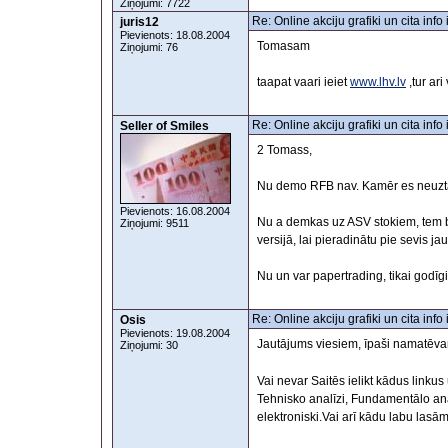
Ziņojumi: 7722
Re: Online akciju grafiki un cita inf
juris12
Pievienots: 18.08.2004
Tomasam
Ziņojumi: 76
taapat vaari ieiet
www.lhv.lv
,tur ari
Re: Online akciju grafiki un cita inf
Seller of Smiles
2 Tomass,
Nu demo RFB nav. Kamēr es neuzta
Pievienots: 16.08.2004
Nu a demkas uz ASV stokiem, tem b
Ziņojumi: 9511
versijā, lai pieradinātu pie sevis j
Nu un var papertrading, tikai godīg
Re: Online akciju grafiki un cita inf
Osis
Pievienots: 19.08.2004
Jautājums viesiem, īpaši namatēv
Ziņojumi: 30
Vai nevar Saitēs ielikt kādus li
Tehnisko analīzi, Fundamentālo an
elektroniski.Vai arī kādu labu lasām