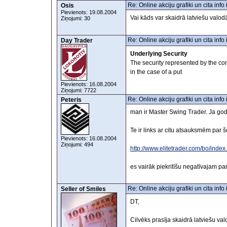
Re: Online akciju grafiki un cita inf
Osis
Pievienots: 19.08.2004
Vai kāds var skaidrā latviešu valodā
Ziņojumi: 30
Re: Online akciju grafiki un cita inf
Day Trader
Underlying Security
The security represented by the contr
in the case of a put
Pievienots: 16.08.2004
Ziņojumi: 7722
Re: Online akciju grafiki un cita inf
Peteris
man ir Master Swing Trader. Ja god
Te ir links ar citu atsauksmēm par 
Pievienots: 16.08.2004
Ziņojumi: 494
http://www.elitetrader.com/bo/in
es vairāk piekritīšu negatīvajam p
Re: Online akciju grafiki un cita inf
Seller of Smiles
DT,
Cilvēks prasīja skaidrā latviešu va