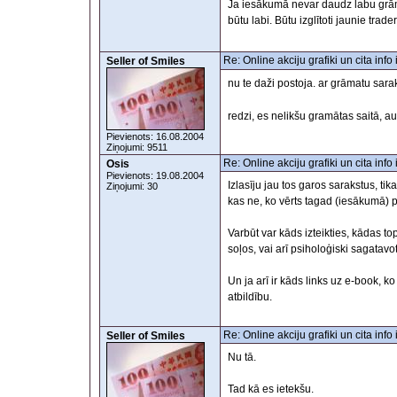
Ja iesākumā nevar daudz labu grām
būtu labi. Būtu izglītoti jaunie trade
Re: Online akciju grafiki un cita inf
Seller of Smiles
nu te daži postoja. ar grāmatu sar
redzi, es nelikšu gramātas saitā, a
Pievienots: 16.08.2004
Ziņojumi: 9511
Re: Online akciju grafiki un cita inf
Osis
Pievienots: 19.08.2004
Izlasīju jau tos garos sarakstus, tik
Ziņojumi: 30
kas ne, ko vērts tagad (iesākumā) p
Varbūt var kāds izteikties, kādas t
soļos, vai arī psiholoģiski sagata
Un ja arī ir kāds links uz e-book, ko
atbildību.
Re: Online akciju grafiki un cita inf
Seller of Smiles
Nu tā.
Tad kā es ietekšu.