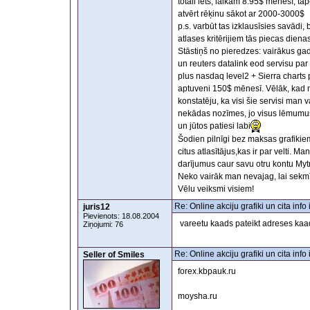
totāli lēts, laikam 8.95$ mēnesī, tāp
atvērt rēķinu sākot ar 2000-3000$
p.s. varbūt tas izklausīsies savādi, 
atlases kritērijiem tās piecas diena
Stāstiņš no pieredzes: vairākus ga
un reuters datalink eod servisu pa
plus nasdaq level2 + Sierra charts 
aptuveni 150$ mēnesī. Vēlāk, kad m
konstatēju, ka visi šie servisi man 
nekādas nozīmes, jo visus lēmumus
un jūtos patiesi labi
Šodien pilnīgi bez maksas grafikiem
citus atlasītājus,kas ir par velti. M
darījumus caur savu otru kontu Mytr
Neko vairāk man nevajag, lai sekmī
Vēlu veiksmi visiem!
Re: Online akciju grafiki un cita inf
juris12
Pievienots: 18.08.2004
vareetu kaads pateikt adreses kaad
Ziņojumi: 76
Re: Online akciju grafiki un cita inf
Seller of Smiles
forex.kbpauk.ru
moysha.ru