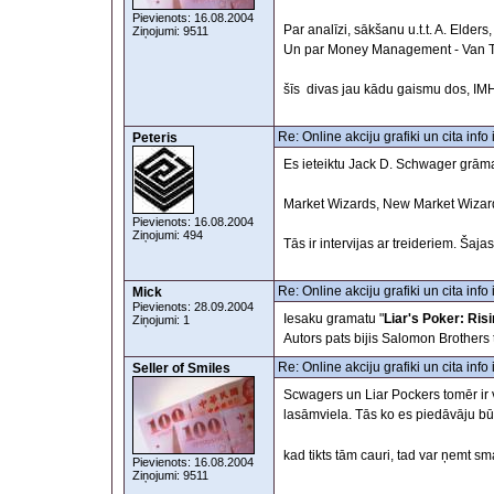
Pievienots: 16.08.2004
Par analīzi, sākšanu u.t.t. A. Elders
Ziņojumi: 9511
Un par Money Management - Van Tha
šīs divas jau kādu gaismu dos, I
Re: Online akciju grafiki un cita inf
Peteris
Es ieteiktu Jack D. Schwager grām
Market Wizards, New Market Wizar
Pievienots: 16.08.2004
Ziņojumi: 494
Tās ir intervijas ar treideriem. Šaja
Re: Online akciju grafiki un cita inf
Mick
Pievienots: 28.09.2004
Iesaku gramatu "
Liar's Poker: Ris
Ziņojumi: 1
Autors pats bijis Salomon Brothers tr
Re: Online akciju grafiki un cita inf
Seller of Smiles
Scwagers un Liar Pockers tomēr ir v
lasāmviela. Tās ko es piedāvāju 
kad tikts tām cauri, tad var ņemt sm
Pievienots: 16.08.2004
Ziņojumi: 9511