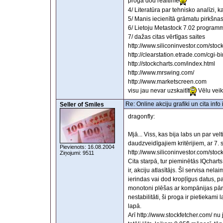
proga dod realtime
4/ Literatūra par tehnisko analīzi, k
5/ Manis iecienītā grāmatu pirkšn
6/ Lietoju Metastock 7.02 program
7/ dažas citas vērtīgas saites
http://www.siliconinvestor.com/st
http://clearstation.etrade.com/cgi
http://stockcharts.com/index.html
http://www.mrswing.com/
http://www.marketscreen.com
visu jau nevar uzskaitīt
Vēlu vei
Re: Online akciju grafiki un cita inf
Seller of Smiles
dragonfly:
Mjā... Viss, kas bija labs un par vel
daudzveidīgajiem kritērijiem, ar 7. 
Pievienots: 16.08.2004
http://www.siliconinvestor.com/st
Ziņojumi: 9511
Cita starpā, tur pieminētās IQcharts
ir, akciju atlasītājs. Šī servisa nela
ierindas vai dod kropļīgus datus, pa
monotoni plēšas ar kompānijas pārs
nestabilitāti, ši proga ir pietiekami
lapā.
Arī http://www.stockfetcher.com/ nu j