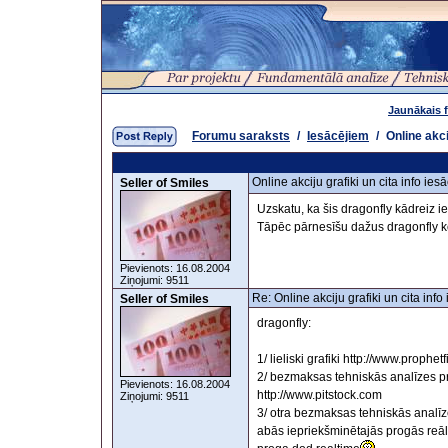
Jaunākais 
Forumu saraksts
/
Iesācējiem
/
Online akci
Online akciju grafiki un cita info ies
Seller of Smiles
Uzskatu, ka šis dragonfly kādreiz ie
Tāpēc pārnesīšu dažus dragonfly ko
Pievienots: 16.08.2004
Ziņojumi: 9511
Re: Online akciju grafiki un cita inf
Seller of Smiles
dragonfly:
1/ lieliski grafiki http://www.proph
2/ bezmaksas tehniskās analīzes pro
Pievienots: 16.08.2004
http://www.pitstock.com
Ziņojumi: 9511
3/ otra bezmaksas tehniskās analīz
abās iepriekšminētajās progās reālie