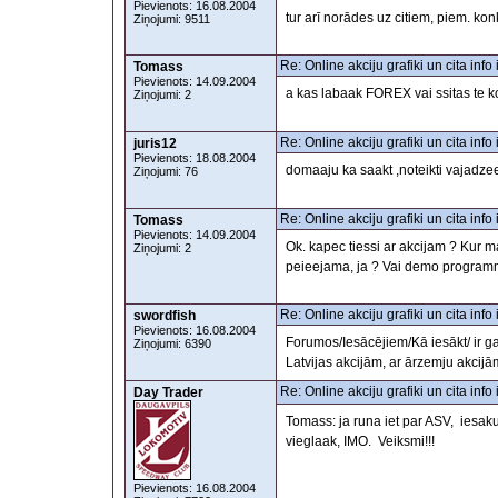
Pievienots: 16.08.2004
tur arī norādes uz citiem, piem. ko
Ziņojumi: 9511
Re: Online akciju grafiki un cita inf
Tomass
Pievienots: 14.09.2004
a kas labaak FOREX vai ssitas te k
Ziņojumi: 2
Re: Online akciju grafiki un cita inf
juris12
Pievienots: 18.08.2004
domaaju ka saakt ,noteikti vajadze
Ziņojumi: 76
Re: Online akciju grafiki un cita inf
Tomass
Pievienots: 14.09.2004
Ok. kapec tiessi ar akcijam ? Kur
Ziņojumi: 2
peieejama, ja ? Vai demo programma
Re: Online akciju grafiki un cita inf
swordfish
Pievienots: 16.08.2004
Forumos/Iesācējiem/Kā iesākt/ ir gar
Ziņojumi: 6390
Latvijas akcijām, ar ārzemju akcijā
Re: Online akciju grafiki un cita inf
Day Trader
Tomass: ja runa iet par ASV, iesak
vieglaak, IMO. Veiksmi!!!
Pievienots: 16.08.2004