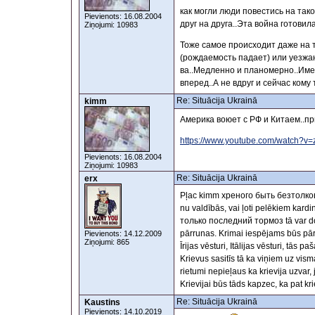
как могли люди повестись на так
Pievienots: 16.08.2004
друг на друга..Эта война готовил
Ziņojumi: 10983
Тоже самое происходит даже на 
(рождаемость падает) или уезжают
ва..Медленно и планомерно..Имен
вперед..А не вдруг и сейчас кому
Re: Situācija Ukrainā
kimm
Америка воюет с РФ и Китаем..пр
https://www.youtube.com/watch?
Pievienots: 16.08.2004
Ziņojumi: 10983
Re: Situācija Ukrainā
erx
Pļac kimm хреного быть безтолковому
nu valdībās, vai ļoti pelēkiem kardin
только последний тормоз tā var domāt
pārrunas. Krimai iespējams būs pārej
Pievienots: 14.12.2009
Ziņojumi: 865
Īrijas vēsturi, Itālijas vēsturi, tās p
Krievus sasitīs tā ka viņiem uz vis
rietumi nepieļaus ka krievija uzvar,
Krievijai būs tāds kapzec, ka pat kri
Re: Situācija Ukrainā
Kaustins
Pievienots: 14.10.2019