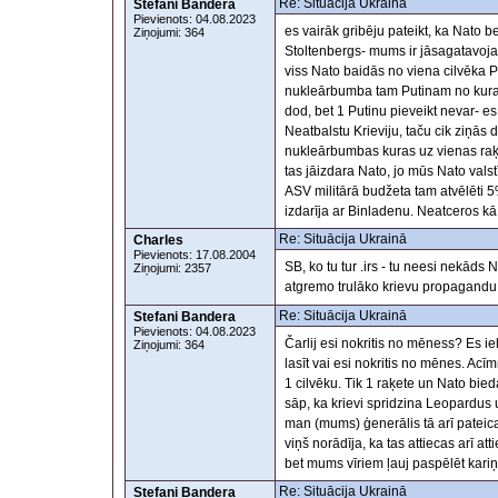
Re: Situācija Ukrainā
Stefani Bandera
Pievienots: 04.08.2023
es vairāk gribēju pateikt, ka Nato be
Ziņojumi: 364
Stoltenbergs- mums ir jāsagatavoj
viss Nato baidās no viena cilvēka 
nukleārbumba tam Putinam no kura b
dod, bet 1 Putinu pieveikt nevar- es 
Neatbalstu Krieviju, taču cik ziņās
nukleārbumbas kuras uz vienas ra
tas jāizdara Nato, jo mūs Nato vals
ASV militārā budžeta tam atvēlēti 5
izdarīja ar Binladenu. Neatceros kā
Re: Situācija Ukrainā
Charles
Pievienots: 17.08.2004
SB, ko tu tur .irs - tu neesi nekāds 
Ziņojumi: 2357
atgremo trulāko krievu propagandu. 
Re: Situācija Ukrainā
Stefani Bandera
Pievienots: 04.08.2023
Čarlij esi nokritis no mēness? Es ie
Ziņojumi: 364
lasīt vai esi nokritis no mēnes. Acī
1 cilvēku. Tik 1 raķete un Nato bied
sāp, ka krievi spridzina Leopardus
man (mums) ģenerālis tā arī pateica 
viņš norādīja, ka tas attiecas arī at
bet mums vīriem ļauj paspēlēt kariņu.
Re: Situācija Ukrainā
Stefani Bandera