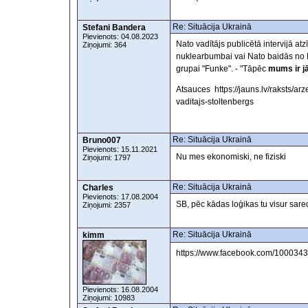
Re: Situācija Ukrainā
Stefani Bandera
Pievienots: 04.08.2023
Nato vadītājs publicētā intervijā at
Ziņojumi: 364
nuklearbumbai vai Nato baidās no M
grupai "Funke". - "Tāpēc
mums ir j
Atsauces https://jauns.lv/raksts/
vaditajs-stoltenbergs
Re: Situācija Ukrainā
Bruno007
Pievienots: 15.11.2021
Nu mes ekonomiski, ne fiziski
Ziņojumi: 1797
Re: Situācija Ukrainā
Charles
Pievienots: 17.08.2004
SB, pēc kādas loģikas tu visur sar
Ziņojumi: 2357
Re: Situācija Ukrainā
kimm
https://www.facebook.com/10003
Pievienots: 16.08.2004
Ziņojumi: 10983