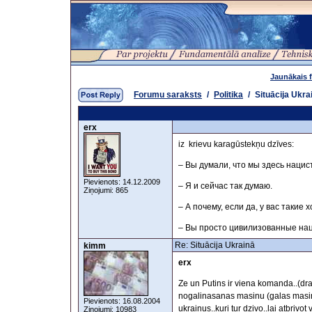
Jaunākais 
Forumu saraksts
/
Politika
/
Situācija Ukra
erx
iz krievu karagūstekņu dzīves:
– Вы думали, что мы здесь наци
Pievienots: 14.12.2009
– Я и сейчас так думаю.
Ziņojumi: 865
– А почему, если да, у вас такие
– Вы просто цивилизованные на
Re: Situācija Ukrainā
kimm
erx
Ze un Putins ir viena komanda..(dra
nogalinasanas masinu (galas masinu)
Pievienots: 16.08.2004
ukrainus..kuri tur dzivo..lai atbrivot
Ziņojumi: 10983