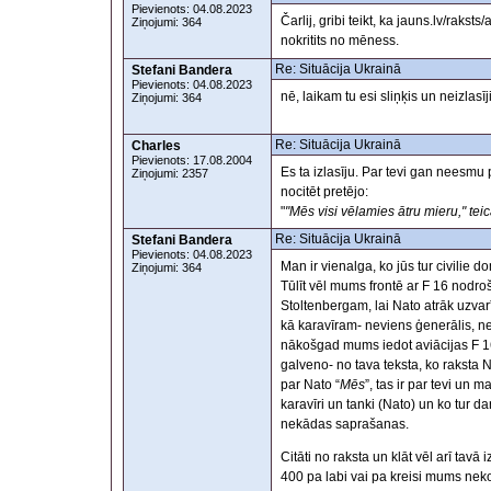
Pievienots: 04.08.2023
Čarlij, gribi teikt, ka jauns.lv/ra
Ziņojumi: 364
nokritits no mēness.
Re: Situācija Ukrainā
Stefani Bandera
Pievienots: 04.08.2023
nē, laikam tu esi sliņķis un neizlas
Ziņojumi: 364
Re: Situācija Ukrainā
Charles
Pievienots: 17.08.2004
Es ta izlasīju. Par tevi gan neesmu p
Ziņojumi: 2357
nocitēt pretējo:
"
"Mēs visi vēlamies ātru mieru," tei
Re: Situācija Ukrainā
Stefani Bandera
Pievienots: 04.08.2023
Man ir vienalga, ko jūs tur civilie do
Ziņojumi: 364
Tūlīt vēl mums frontē ar F 16 nodroš
Stoltenbergam, lai Nato atrāk uzva
kā karavīram- neviens ģenerālis, nevi
nākošgad mums iedot aviācijas F 16, 
galveno- no tava teksta, ko raksta N
par Nato “
Mēs
”, tas ir par tevi un 
karavīri un tanki (Nato) un ko tur d
nekādas saprašanas.
Citāti no raksta un klāt vēl arī tavā
400 pa labi vai pa kreisi mums nek