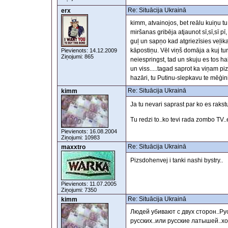
Re: Situācija Ukrainā
erx
kimm, atvainojos, bet reālu kuiņu tu
miršanas gribēja atjaunot sī,sī,sī p
guļ un sapņo kad atgriezīsies veļika
kāpostiņu. Vēl viņš domāja a kuj t
Pievienots: 14.12.2009
Ziņojumi: 865
neiespringst, tad un skuju es tos 
un viss.....tagad saprot ka viņam piz
hazāri, tu Putinu-slepkavu te mēģini
Re: Situācija Ukrainā
kimm
Ja tu nevari saprast par ko es raks
Tu redzi to..ko tevi rada zombo TV.
Pievienots: 16.08.2004
Ziņojumi: 10983
Re: Situācija Ukrainā
maxxtro
Pizsdohenvej i tanki nashi bystry.
Pievienots: 11.07.2005
Ziņojumi: 7350
Re: Situācija Ukrainā
kimm
Людей убивают с двух сторон..Ру
русских..или русские латышей..х