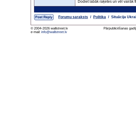
Dodiet labāk raķetes un vēl vairāk 
Forumu saraksts
/
Politika
/
Situācija Ukra
© 2004-2026 wallstreet.lv
Pārpublicēšanas gadīj
e-mail:
info@wallstreet.lv