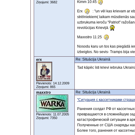
Kimm 10:45
Ziņojumi: 3682
Erx
: "un vēl kas krievam ar eb
strēlniekiem( laikam mūsdienās sauc
uzbrukuma ieroču "Patriot" ražošanai
revolūcijas Krievijā.
Maxxstro 11:25
Nosodu karu un tos kas piegādā iero
izbeigtos. No sevis- Tramps bija vie
Re: Situācija Ukrainā
erx
Tad kāpēc īsti krievi iebruka Ukrain
Pievienots: 14.12.2009
Ziņojumi: 865
Re: Situācija Ukrainā
maxxtro
"Ситуация с кассетниками страшн
Ранения солдат РФ от кассетных
превращаются в сложнейшую зад
Pievienots: 11.07.2005
Ziņojumi: 7350
катастрофической ситуации в ар
Полученные от США снаряды наст
Более того, ранения от кассетн