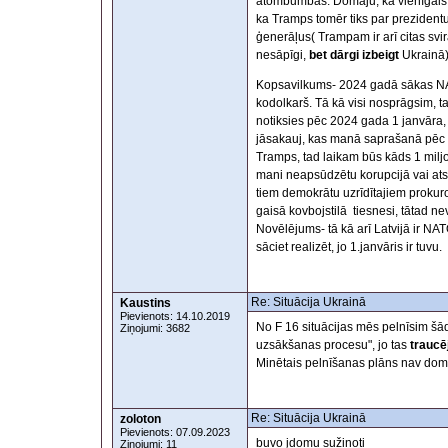
atombumbas. Domāju, ka vienīgais k
ka Tramps tomēr tiks par prezident
ģenerāļus( Trampam ir arī citas svir
nesāpīgi,
bet dārgi izbeigt
Ukrainā)
Kopsavilkums- 2024 gadā sākas NATO 
kodolkarš. Tā kā visi nosprāgsim, 
notiksies pēc 2024 gada 1 janvāra, 
jāsakauj, kas manā saprašanā pēc bū
Tramps, tad laikam būs kāds 1 miljo
mani neapsūdzētu korupcijā vai at
tiem demokrātu uzrīdītajiem prokur
gaisā kovbojstilā tiesnesi, tātad n
Novēlējums- tā kā arī Latvijā ir N
sāciet realizēt, jo 1.janvāris ir tuvu.
Re: Situācija Ukrainā
Kaustins
Pievienots: 14.10.2019
No F 16 situācijas mēs pelnīsim š
Ziņojumi: 3682
uzsākšanas procesu", jo tas
traucēj
Minētais pelnīšanas plāns nav domā
Re: Situācija Ukrainā
zoloton
Pievienots: 07.09.2023
buvo įdomu sužinoti
Ziņojumi: 11