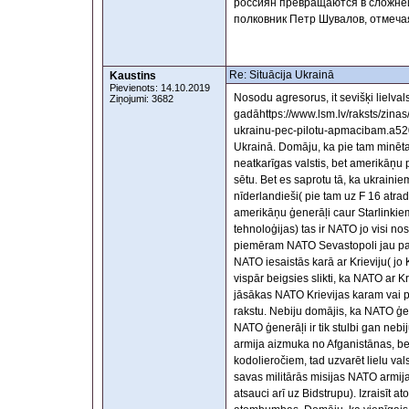
россиян превращаются в сложней
полковник Петр Шувалов, отмеча
Re: Situācija Ukrainā
Kaustins
Pievienots: 14.10.2019
Nosodu agresorus, it sevišķi lielvals
Ziņojumi: 3682
gadāhttps://www.lsm.lv/raksts/zina
ukrainu-pec-pilotu-apmacibam.a520
Ukrainā. Domāju, ka pie tam minēta
neatkarīgas valstis, bet amerikāņu p
sētu. Bet es saprotu tā, ka ukrainie
nīderlandieši( pie tam uz F 16 atrad
amerikāņu ģenerāļi caur Starlinkie
tehnoloģijas) tas ir NATO jo visi no
piemēram NATO Sevastopoli jau pakās
NATO iesaistās karā ar Krieviju( j
vispār beigsies slikti, ka NATO ar Kr
jāsākas NATO Krievijas karam vai p
rakstu. Nebiju domājis, ka NATO ģener
NATO ģenerāļi ir tik stulbi gan neb
armija aizmuka no Afganistānas, be
kodolieročiem, tad uzvarēt lielu val
savas militārās misijas NATO armij
atsauci arī uz Bidstrupu). Izraisīt 