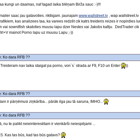
aa kungi un daamas, naf tagad laika blēņam Birža sauc :-)!!!
mailer saac jau gatavoties. riktiigam. jaunajam
www.wallstreet.lv
, wap.wallstreet.lv 
rafikiem, kas analizees taa, ka varees redzēt cik katrs treideris reizes ir nopirdies 
n vai sowrdfish skatoties muusu lapu dzer Nestes vai Jakobs kafiju. DedTrader cik r
trl+V mainot Porno lapu uz muusu Lapu ;-))
: Ko dara RFB ??
Treideram nav laika staigat pa porno, von`s` strada ar F9, F10 un Enter
))
: Ko dara RFB ??
ani ir pārņēmusi ziņkārība... pārāk ilga jau tā saruna, IMHO...
: Ko dara RFB ??
ā, nu te palikt neieinteresētam ir vienkārši neiespējami ...
.S. Kas tas būs, kad tas būs gatavs?