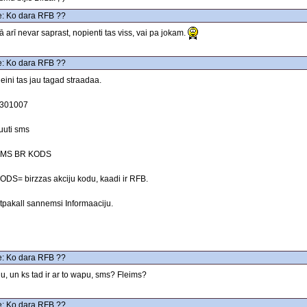
: Ko dara RFB ??
ā arī nevar saprast, nopienti tas viss, vai pa jokam.
: Ko dara RFB ??
eini tas jau tagad straadaa.
301007
uuti sms
MS BR KODS
ODS= birzzas akciju kodu, kaadi ir RFB.
tpakall sannemsi Informaaciju.
: Ko dara RFB ??
u, un ks tad ir ar to wapu, sms? Fleims?
: Ko dara RFB ??