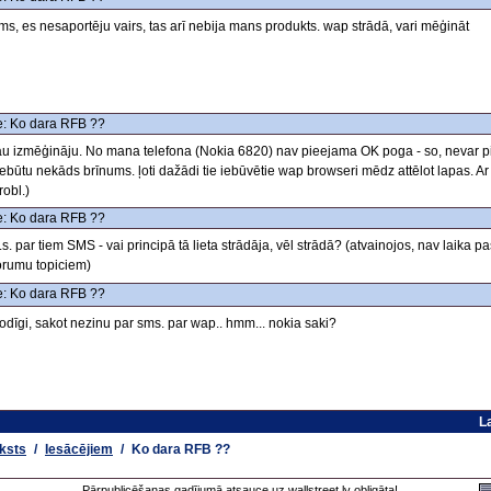
ms, es nesaportēju vairs, tas arī nebija mans produkts. wap strādā, vari mēģināt
: Ko dara RFB ??
au izmēģināju. No mana telefona (Nokia 6820) nav pieejama OK poga - so, nevar piep
ebūtu nekāds brīnums. ļoti dažādi tie iebūvētie wap browseri mēdz attēlot lapas. A
robl.)
: Ko dara RFB ??
.s. par tiem SMS - vai principā tā lieta strādāja, vēl strādā? (atvainojos, nav laika pa
orumu topiciem)
: Ko dara RFB ??
odīgi, sakot nezinu par sms. par wap.. hmm... nokia saki?
L
ksts
/
Iesācējiem
/
Ko dara RFB ??
Pārpublicēšanas gadījumā atsauce uz wallstreet.lv obligāta!