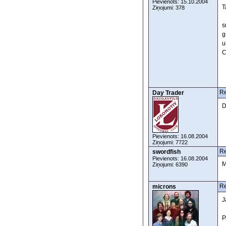
Pievienots: 15.10.2004
T
Ziņojumi: 378
s
g
u
C
Re
Day Trader
D
Pievienots: 16.08.2004
Ziņojumi: 7722
Re
swordfish
Pievienots: 16.08.2004
M
Ziņojumi: 6390
Re
microns
J
P