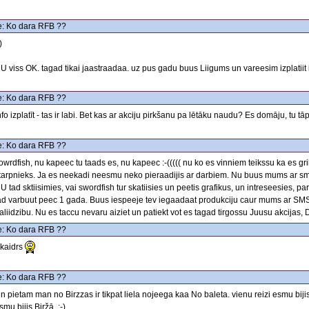
: Ko dara RFB ??
)
U viss OK. tagad tikai jaastraadaa. uz pus gadu buus Liigums un vareesim izplatiit inf
: Ko dara RFB ??
nfo izplatīt - tas ir labi. Bet kas ar akciju pirkšanu pa lētāku naudu? Es domāju, tu tā
: Ko dara RFB ??
owrdfish, nu kapeec tu taads es, nu kapeec :-((((( nu ko es vinniem teikssu ka es grib
tarpnieks. Ja es neekadi neesmu neko pieraadijis ar darbiem. Nu buus mums ar sma
U tad sktiisimies, vai swordfish tur skatiisies un peetis grafikus, un intreseesies, pa
ad varbuut peec 1 gada. Buus iespeeje tev iegaadaat produkciju caur mums ar SMS
aliidzibu. Nu es taccu nevaru aiziet un patiekt vot es tagad tirgossu Juusu akcijas, D
: Ko dara RFB ??
kaidrs
: Ko dara RFB ??
n pietam man no Birzzas ir tikpat liela nojeega kaa No baleta. vienu reizi esmu bijis
smu bijis Biržā. ;-)