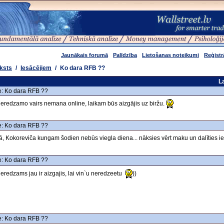
Jaunākais forumā
Palīdzība
Lietošanas noteikumi
Reģistr
ksts
/
Iesācējiem
/
Ko dara RFB ??
L
: Ko dara RFB ??
eredzamo vairs nemana online, laikam būs aizgājis uz biržu.
: Ko dara RFB ??
ā, Kokoreviča kungam šodien nebūs viegla diena... nāksies vērt maku un dalīties
: Ko dara RFB ??
eredzams jau ir aizgajis, lai vin`u neredzeetu
))
: Ko dara RFB ??