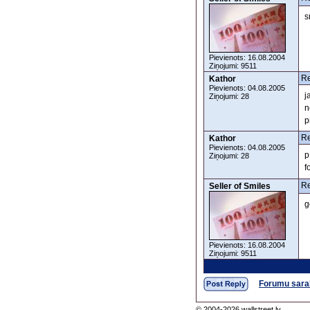
s
Pievienots: 16.08.2004
Ziņojumi: 9511
Re
Kathor
Pievienots: 04.08.2005
j
Ziņojumi: 28
n
p
Re
Kathor
Pievienots: 04.08.2005
p
Ziņojumi: 28
f
Re
Seller of Smiles
g
Pievienots: 16.08.2004
Ziņojumi: 9511
Forumu sara
© 2004-2026 wallstreet.lv