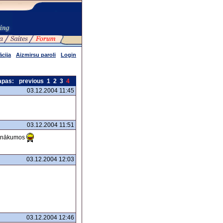
ācija
Aizmirsu paroli
Login
apas:
previous
1
2
3
4
03.12.2004 11:45
03.12.2004 11:51
 ienākumos
03.12.2004 12:03
03.12.2004 12:46