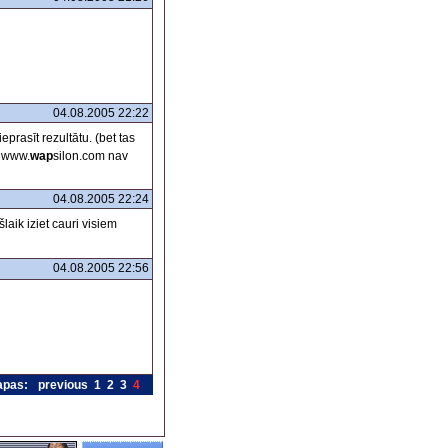
04.08.2005 22:22
rasīt rezultātu. (bet tas
r www.
wap
silon.com nav
04.08.2005 22:24
šlaik iziet cauri visiem
04.08.2005 22:56
apas:
previous
1
2
3
4