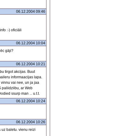
06.12.2004 09:46
o :-) oficiāli
06.12.2004 10:04
pēc gāji?
06.12.2004 10:21
u tirgot akcijas. Buut
ileru informaacijas lapa.
r vinnu vai nee, un ja jaa
 paliidziibu, ar Web
odied ssurp man ... u.t.t.
06.12.2004 10:24
06.12.2004 10:26
 uz baletu. vienu reizi