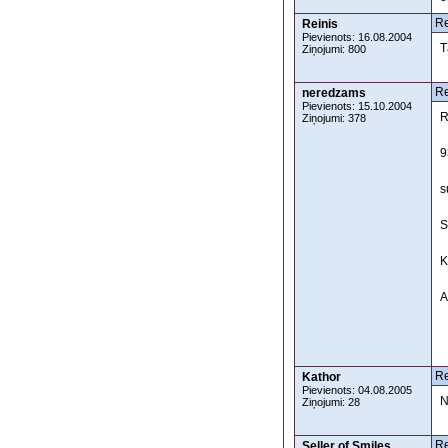
Re
Reinis
Pievienots: 16.08.2004
T
Ziņojumi: 800
Re
neredzams
Pievienots: 15.10.2004
R
Ziņojumi: 378
9
s
S
K
A
Re
Kathor
Pievienots: 04.08.2005
N
Ziņojumi: 28
Re
Seller of Smiles