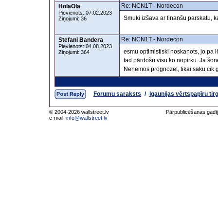
Re: NCN1T - Nordecon
HolaOla
Pievienots: 07.02.2023
Smuki izšava ar finanšu parskatu, k
Ziņojumi: 36
Re: NCN1T - Nordecon
Stefani Bandera
Pievienots: 04.08.2023
esmu optimistiski noskaņots, jo pa l
Ziņojumi: 364
tad pārdošu visu ko nopirku. Ja šon
Neņemos prognozēt, tikai saku cik g
Forumu saraksts
/
Igaunijas vērtspapīru tir
© 2004-2026 wallstreet.lv
Pārpublicēšanas gadīj
e-mail:
info@wallstreet.lv