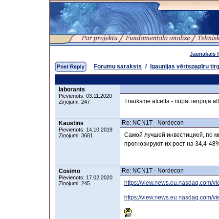
Jaunākais 
Forumu saraksts
/
Igaunijas vērtspapīru tir
laborants
Pievienots: 03.11.2020
Trauksme atcelta - nupat ieripoja at
Ziņojumi: 247
Re: NCN1T - Nordecon
Kaustins
Pievienots: 14.10.2019
Самой лучшей инвестицией, по м
Ziņojumi: 3681
прогнозируют их рост на 34,4-48%
Re: NCN1T - Nordecon
Cosimo
Pievienots: 17.02.2020
https://view.news.eu.nasdaq.com/
Ziņojumi: 245
https://view.news.eu.nasdaq.com