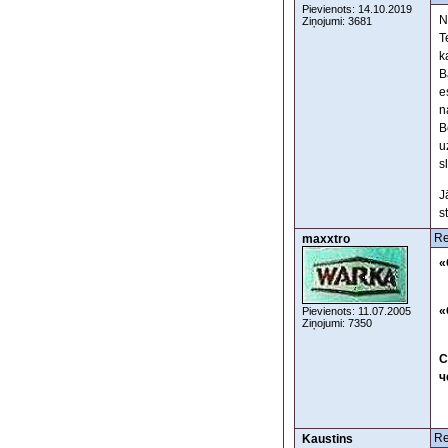
Pievienots: 14.10.2019
N
Ziņojumi: 3681
T
k
B
e
n
B
u
s
J
s
Re
maxxtro
«
«
Pievienots: 11.07.2005
Ziņojumi: 7350
С
ч
Re
Kaustins