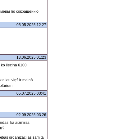
я меры по сокращению
05.05.2025 12:27
13.06.2025 01:23
 ko liecina 6100
teiktu viņš ir melnā
olāriem.
05.07.2025 03:41
02.09.2025 03:26
idās, ka aizmirsa
du?
rbības organizācijas samitā