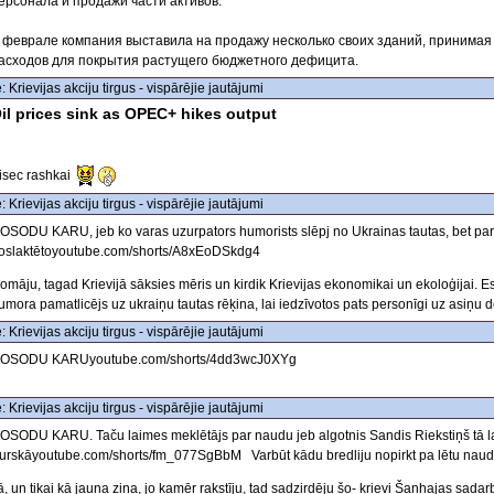
ерсонала и продажи части активов.
 феврале компания выставила на продажу несколько своих зданий, принима
асходов для покрытия растущего бюджетного дефицита.
: Krievijas akciju tirgus - vispārējie jautājumi
il prices sink as OPEC+ hikes output
isec rashkai
: Krievijas akciju tirgus - vispārējie jautājumi
OSODU KARU, jeb ko varas uzurpators humorists slēpj no Ukrainas tautas, bet par
oslaktētoyoutube.com/shorts/A8xEoDSkdg4
omāju, tagad Krievijā sāksies mēris un kirdik Krievijas ekonomikai un ekoloģijai. Es 
umora pamatlicējs uz ukraiņu tautas rēķina, lai iedzīvotos pats personīgi uz asiņu d
: Krievijas akciju tirgus - vispārējie jautājumi
OSODU KARUyoutube.com/shorts/4dd3wcJ0XYg
: Krievijas akciju tirgus - vispārējie jautājumi
OSODU KARU. Taču laimes meklētājs par naudu jeb algotnis Sandis Riekstiņš tā la
urskāyoutube.com/shorts/fm_077SgBbM Varbūt kādu bredliju nopirkt pa lētu nau
ā, un tikai kā jauna ziņa, jo kamēr rakstīju, tad sadzirdēju šo- krievi Šanhajas sada