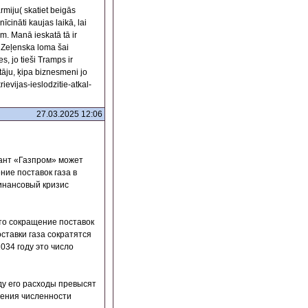
miju( skatiet beigās
īcināti kaujas laikā, lai
m. Manā ieskatā tā ir
 Zeļenska loma šai
, jo tieši Tramps ir
tāju, ķipa biznesmeni jo
evijas-ieslodzitie-atkal-
27.03.2025 12:06
игант «Газпром» может
ние поставок газа в
инансовый кризис
что сокращение поставок
оставки газа сократятся
2034 году это число
ду его расходы превысят
щения численности