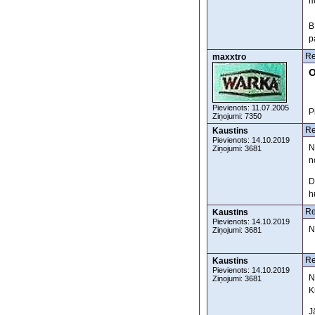
п
В
р
Re
maxxtro
O
Pievienots: 11.07.2005
P
Ziņojumi: 7350
Re
Kaustins
Pievienots: 14.10.2019
N
Ziņojumi: 3681
n
D
h
Re
Kaustins
Pievienots: 14.10.2019
N
Ziņojumi: 3681
Re
Kaustins
Pievienots: 14.10.2019
N
Ziņojumi: 3681
K
J