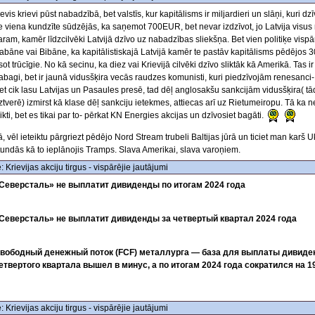
evis krievi pūst nabadzībā, bet valstīs, kur kapitālisms ir miljardieri un slāņi, kuri dzī
e viena kundzīte sūdzējās, ka saņemot 700EUR, bet nevar izdzīvot, jo Latvija visus
aram, kamēr līdzcilvēki Latvijā dzīvo uz nabadzības sliekšņa. Bet vien politiķe vispā
abāne vai Bibāne, ka kapitālistiskajā Latvijā kamēr te pastāv kapitālisms pēdējos 
sot trūcīgie. No kā secinu, ka diez vai Krievijā cilvēki dzīvo sliktāk kā Amerikā. Tas ir 
abagi, bet ir jaunā vidusšķira vecās raudzes komunisti, kuri piedzīvojām renesan
et cik lasu Latvijas un Pasaules presē, tad dēļ anglosakšu sankcijām vidusšķira( tā
ztverē) izmirst kā klase dēļ sankciju ietekmes, attiecas arī uz Rietumeiropu. Tā ka 
likti, bet es tikai par to- pērkat KN Energies akcijas un dzīvosiet bagāti.
ā, vēl ieteiktu pārgriezt pēdējo Nord Stream trubeli Baltijas jūrā un ticiet man karš 
tundās kā to ieplānojis Tramps. Slava Amerikai, slava varoņiem.
: Krievijas akciju tirgus - vispārējie jautājumi
Северсталь» не выплатит дивиденды по итогам 2024 года
Северсталь» не выплатит дивиденды за четвертый квартал 2024 года
вободный денежный поток (FCF) металлурга — база для выплаты дивиде
етвертого квартала вышел в минус, а по итогам 2024 года сократился на 1
: Krievijas akciju tirgus - vispārējie jautājumi