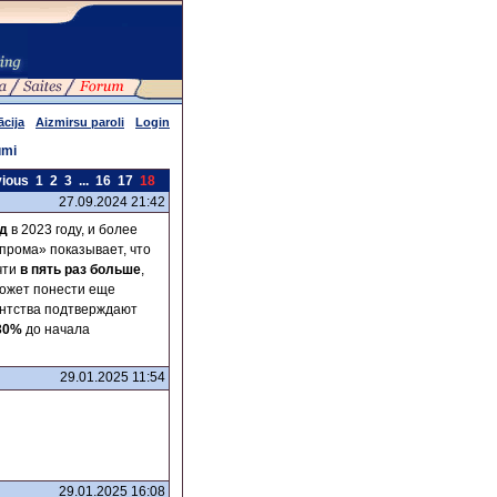
ācija
Aizmirsu paroli
Login
umi
vious
1
2
3
...
16
17
18
27.09.2024 21:42
рд
в 2023 году, и более
прома» показывает, что
чти
в пять раз больше
,
 может понести еще
ентства подтверждают
 30%
до начала
29.01.2025 11:54
29.01.2025 16:08