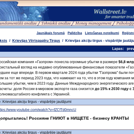
Jaunākais forumā
Palīdzība
Lietošanas noteikumi
Reģistr
ksts
/
Krievijas Vērtspapīru Tirgus
/
Krievijas akciju tirgus - vispārējie jautāj
Lapas:
pre
оссийская компания «Газпром» понесла огромные убытки в размере
$6,8 мл
ристальный взгляд на недавно опубликованные финансовые показатели «Газ
удшее еще впереди. В первом квартале 2024 года убытки "Газпрома" были по
ем за тот же период 2023 года, что намекает на то, что в этом году компания
ольшие убытки, чем в 2023 году. Данные Международного энергетического аг
асчеты: доля России в мировом экспорте газа снизится
до 15% к 2030 году с
олномасштабного конфликта с Украиной.
: Krievijas akciju tirgus - vispārējie jautājumi
ttps://www.youtube.com/watch?v=fZCfTd0mncU
опрыгались! Россияне ГНИЮТ в НИЩЕТЕ - бизнесу КРАНТЫ
: Krievijas akciju tirgus - vispārējie jautājumi