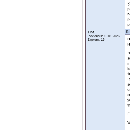
Ķ
p
n
n
p
Re
Tina
Pievienots: 10.01.2026
H
Ziņojumi: 16
H
I
s
m
l
f
R
s
o
c
y
t
E
W