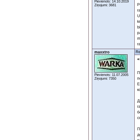
Pievienots: 14.10.2019
P
Ziņojumi: 3681
r
U
k
b
p
m
r
Re
maxxtro
«
П
Pievienots: 11.07.2005
п
Ziņojumi: 7350
Е
к
Д
г
б
с
П
д