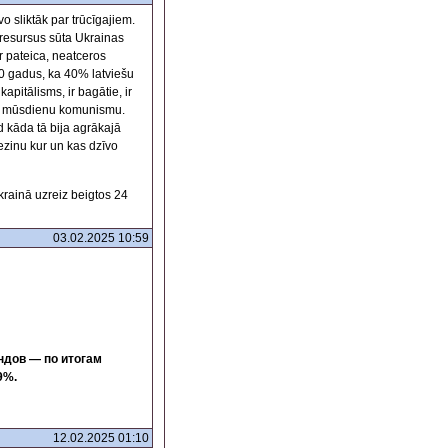
vo sliktāk par trūcīgajiem.
 resursus sūta Ukrainas
r pateica, neatceros
30 gadus, ka 40% latviešu
kapitālisms, ir bagātie, ir
ci- mūsdienu komunismu.
d kāda tā bija agrākajā
nezinu kur un kas dzīvo
Ukrainā uzreiz beigtos 24
03.02.2025 10:59
ндов — по итогам
9%.
12.02.2025 01:10