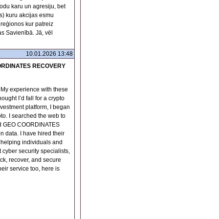
odu karu un agresiju, bet
as) kuru akcijas esmu
reģionos kur patreiz
as Savienībā. Jā, vēl
10.01.2026 13:48
ORDINATES RECOVERY
y experience with these
ght I’d fall for a crypto
vestment platform, I began
to. I searched the web to
 found GEO COORDINATES
data. I have hired their
o helping individuals and
 cyber security specialists,
rack, recover, and secure
heir service too, here is