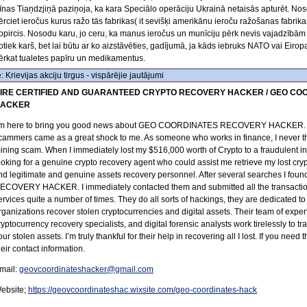
īnas Tiaņdzjiņā paziņoja, ka kara Speciālo operāciju Ukrainā netaisās apturēt. Nos
ērciet ieročus kurus ražo tās fabrikas( it sevišķi amerikānu ieroču ražošanas fabrik
opircis. Nosodu karu, jo ceru, ka manus ieročus un munīciju pērk nevis vajadzībām 
otiek karš, bet lai būtu ar ko aizstāvēties, gadījumā, ja kāds iebruks NATO vai Eirop
ērkat tualetes papīru un medikamentus.
: Krievijas akciju tirgus - vispārējie jautājumi
IRE CERTIFIED AND GUARANTEED CRYPTO RECOVERY HACKER / GEO CO
ACKER
’m here to bring you good news about GEO COORDINATES RECOVERY HACKER. M
cammers came as a great shock to me. As someone who works in finance, I never thou
ining scam. When I immediately lost my $516,000 worth of Crypto to a fraudulent in
ooking for a genuine crypto recovery agent who could assist me retrieve my lost cryp
ind legitimate and genuine assets recovery personnel. After several searches I
ECOVERY HACKER. I immediately contacted them and submitted all the transaction 
ervices quite a number of times. They do all sorts of hackings, they are dedicated t
rganizations recover stolen cryptocurrencies and digital assets. Their team of expert
ryptocurrency recovery specialists, and digital forensic analysts work tirelessly to t
our stolen assets. I’m truly thankful for their help in recovering all I lost. If you need t
heir contact information.
mail:
geovcoordinateshacker@gmail.com
ebsite;
https://geovcoordinateshac.wixsite.com/geo-coordinates-hack