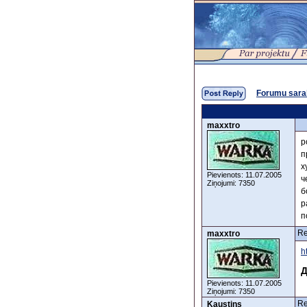
Forumu sara
maxxtro
р
п
х
Pievienots: 11.07.2005
ч
Ziņojumi: 7350
б
р
п
Re
maxxtro
h
Д
Pievienots: 11.07.2005
Ziņojumi: 7350
Re
Kaustins