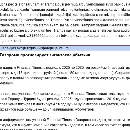
utins pēc telefonsarunām ar Trampa pusi jeb mutvārdu vienošanās sūtīs papildus ar
akstu), lai palīdzētu Trampam pārņemt retzemju teritorijas, jo ukrainas karavīri tiks izn
kraina nevarētu pretoties jaunajai okupācijai, kura ieplānota caur retzemju metālie
rievu amerikāņu vienošanās jeb Trampa Putina vienošanās par Ukrainas sadali un
iznesa darījumā ir būt kā starpniekam, lai palīdzētu Trampam sagrābt Ukrainas dzīles
acēlis šo biznesa projektu un tieši Tramps savlaik nosauca Zeļenski par labu augļo
āk tirgotiestvnet.lv/8186566/nauda-un-briviba-ir-svarigakas-par-bailem-no-naves-kri
aujas-uz-fronti
: Krievijas akciju tirgus - vispārējie jautājumi
Газпром» прогнозирует гигантские убытки»
о данным Financial Times, в период с 2025 по 2035 год российский газовый г
отерять до 15 триллионов рублей (около 180 миллиардов долларов). Сокраще
вропу и планы по сокращению расходов и продаже активов могут усугубить ф
омпании.
анные, полученные британским изданием Financial Times, свидетельствуют, 
аза в Европу и Турцию будет резким. В 2025 году по сравнению с 2019 годом п
олее чем в пять раз и достигнут 47 млрд куб. м. кубометров. Ожидается, что к 
ократится еще больше — до 34 миллиардов. кубометров.
о информации, полученной Financial Times, «Газпром» ожидает, что в этом го
оходы, что вынудит компанию сократить издержки, в том числе за счет сокра