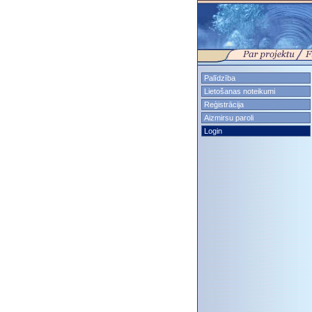
Palīdzība
Lietošanas noteikumi
Reģistrācija
Aizmirsu paroli
Login