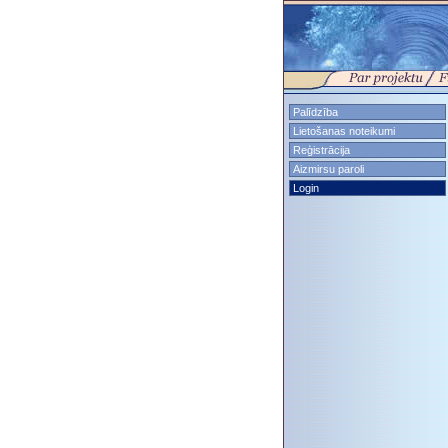
Palīdzība
Lietošanas noteikumi
Reģistrācija
Aizmirsu paroli
Login