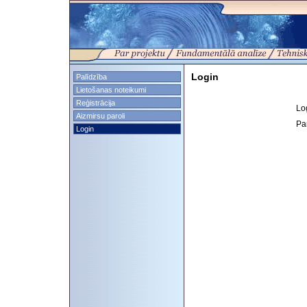
Login
Palīdzība
Lietošanas noteikumi
Reģistrācija
Lo
Aizmirsu paroli
Pa
Login