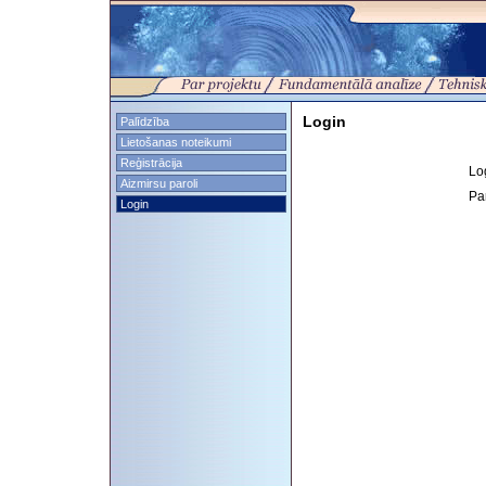
Login
Palīdzība
Lietošanas noteikumi
Reģistrācija
Lo
Aizmirsu paroli
Pa
Login