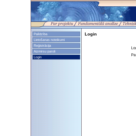
Login
Palīdzība
Lietošanas noteikumi
Reģistrācija
Lo
Aizmirsu paroli
Pa
Login