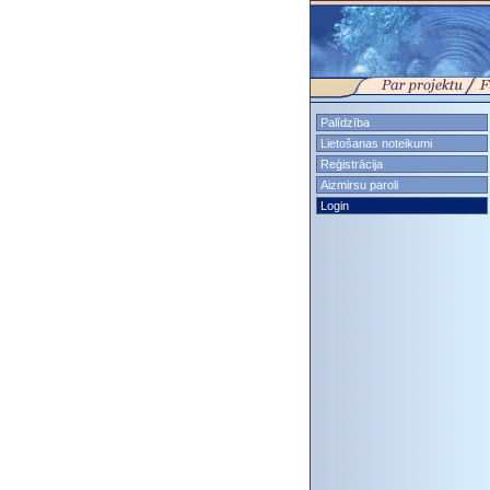
Palīdzība
Lietošanas noteikumi
Reģistrācija
Aizmirsu paroli
Login