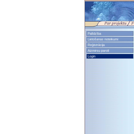
Palīdzība
Lietošanas noteikumi
Reģistrācija
Aizmirsu paroli
Login