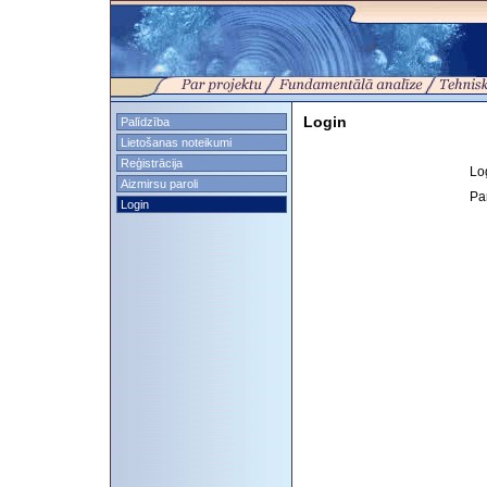
Login
Palīdzība
Lietošanas noteikumi
Reģistrācija
Lo
Aizmirsu paroli
Pa
Login