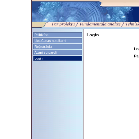
Login
Palīdzība
Lietošanas noteikumi
Reģistrācija
Lo
Aizmirsu paroli
Pa
Login