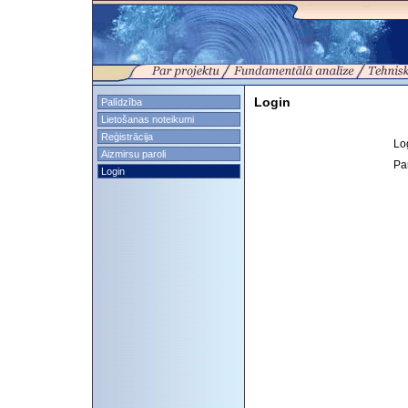
Login
Palīdzība
Lietošanas noteikumi
Reģistrācija
Lo
Aizmirsu paroli
Pa
Login