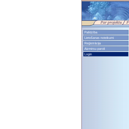
Palīdzība
Lietošanas noteikumi
Reģistrācija
Aizmirsu paroli
Login