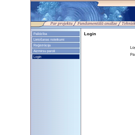
Login
Palīdzība
Lietošanas noteikumi
Reģistrācija
Lo
Aizmirsu paroli
Pa
Login