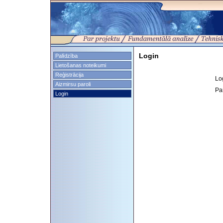
Login
Palīdzība
Lietošanas noteikumi
Reģistrācija
Lo
Aizmirsu paroli
Pa
Login