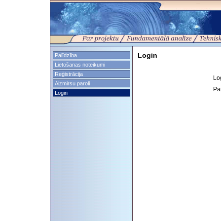
Login
Palīdzība
Lietošanas noteikumi
Reģistrācija
Lo
Aizmirsu paroli
Pa
Login