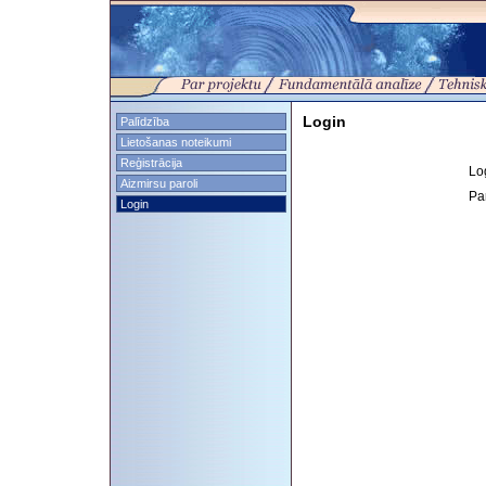
Login
Palīdzība
Lietošanas noteikumi
Reģistrācija
Lo
Aizmirsu paroli
Pa
Login