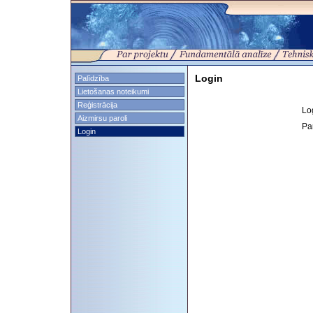
Login
Palīdzība
Lietošanas noteikumi
Reģistrācija
Lo
Aizmirsu paroli
Pa
Login