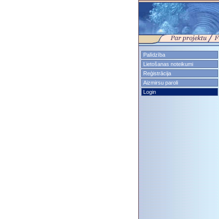
Palīdzība
Lietošanas noteikumi
Reģistrācija
Aizmirsu paroli
Login