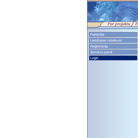
Palīdzība
Lietošanas noteikumi
Reģistrācija
Aizmirsu paroli
Login