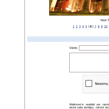
New Y
1
2
3
4
5
[
6
]
7
8
9
10
Vārds:
Wallstreet.lv neatbild par rak
aicina saita lasītājus, rakstot 