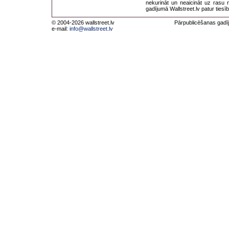
nekurināt un neaicināt uz rasu 
gadījumā Wallstreet.lv patur tiesī
© 2004-2026 wallstreet.lv
Pārpublicēšanas gadīj
e-mail:
info@wallstreet.lv