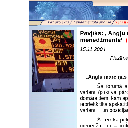
Pavļiks: „Angļu 
menedžments”
15.11.2004
Piezīme
„Angļu mārciņas 
Šai forumā jau ir 
varianti (pirkt vai pā
domāta tiem, kam apni
Iepriekš tika apskatīt
varianti – un pozīcija
Šoreiz kā peļņas „
menedžmentu – proti 