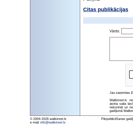
Citas publikācijas
Vārds:
Jau saņemtas
2
Wallstreet.lv 
aicina saita la
nekurināt un ne
gadījumā Wallstr
© 2004-2026 wallstreet.lv
Pārpublicēšanas gadīj
e-mail:
info@wallstreet.lv