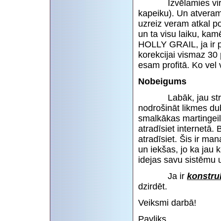
Izvēlamies virzien
kapeiku). Un atveram
uzreiz veram atkal poz
un ta visu laiku, kam
HOLLY GRAIL, ja ir p
korekcijai vismaz 30 
esam profitā. Ko vel
Nobeigums
Labāk, jau strādāt 
nodrošināt likmes du
smalkākas martingei
atradīsiet internetā.
atradīsiet. Šis ir man
un iekšas, jo ka jau 
idejas savu sistēmu 
Ja ir
konstru
dzirdēt.
Veiksmi darbā!
Pavļiks