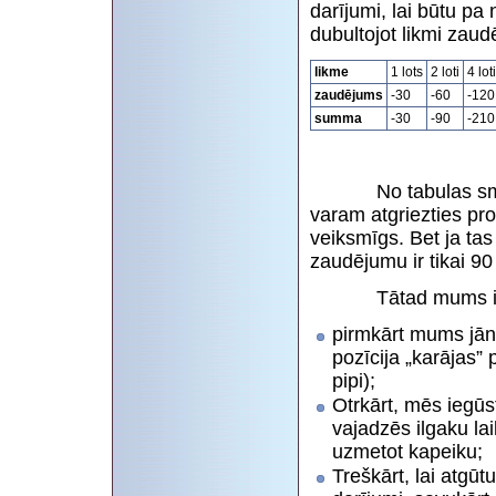
darījumi, lai būtu pa
dubultojot likmi zaud
likme
1 lots
2 loti
4 loti
zaudējums
-30
-60
-120
summa
-30
-90
-210
No tabulas smuki r
varam atgriezties pro
veiksmīgs. Bet ja ta
zaudējumu ir tikai 90 
Tātad mums ir se
pirmkārt mums jāno
pozīcija „karājas” 
pipi);
Otrkārt, mēs iegūst
vajadzēs ilgaku lai
uzmetot kapeiku;
Treškārt, lai atgū