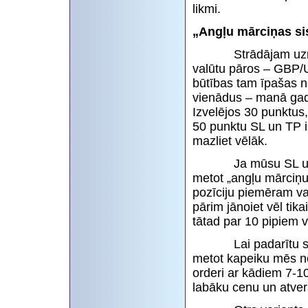
likmi.
„Angļu mārciņas s
Strādājam uzreiz va
valūtu pāros – GBP
būtības tam īpašas n
vienādus – manā gadīju
Izvelējos 30 punktus,
50 punktu SL un TP i
mazliet vēlāk.
Ja mūsu SL un TP i
metot „angļu mārciņu
pozīciju piemēram va
pārim jānoiet vēl tika
tātad par 10 pipiem v
Lai padarītu sistē
metot kapeiku mēs nev
orderi ar kādiem 7-10
labāku cenu un atver