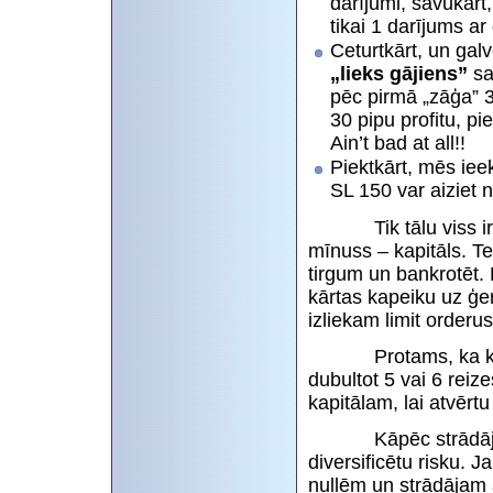
darījumi, savukārt,
tikai 1 darījums ar
Ceturtkārt, un galv
„lieks gājiens”
sal
pēc pirmā „zāģa” 
30 pipu profitu, pi
Ain’t bad at all!!
Piektkārt, mēs ie
SL 150 var aiziet 
Tik tālu viss ir ska
mīnuss – kapitāls. Te
tirgum un bankrotēt.
kārtas kapeiku uz ģer
izliekam limit orderu
Protams, ka kapitāl
dubultot 5 vai 6 reize
kapitālam, lai atvērtu
Kāpēc strādājam va
diversificētu risku.
nullēm un strādājam 