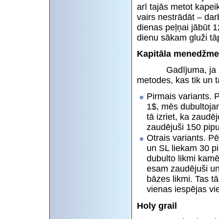
arī tajās metot kapeik
vairs nestrādāt – dar
dienas peļņai jābūt 
dienu sākam gluži tā
Kapitāla menedžment
Gadījuma, ja kapitā
metodes, kas tik un 
Pirmais variants. 
1$, mēs dubultojam
tā izriet, ka zaud
zaudējuši 150 pipus,
Otrais variants. P
un SL liekam 30 pi
dubulto likmi kam
esam zaudējuši un
bāzes likmi. Tas 
vienas iespējas vie
Holy grail