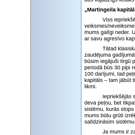
„Martingeila kapitā
Viss iepriekšējais
veiksmes/neveiksmes
mums galīgi neder. Un
ar savu agresīvo ka
Tātad klasiskais ma
zaudējuma gadījumā, 
būsim iegājuši tirgū 
periodā būs 30 pipi re
100 darījumi, tad peļ
kapitāls – tam jābūt ti
likmi.
Iepriekšējās sistē
deva peļņu, bet tikpa
sistēmu, kurās stops 
mums būtu grūti izrēķ
salīdzināsim sistēmu e
Ja mums ir zaudēju