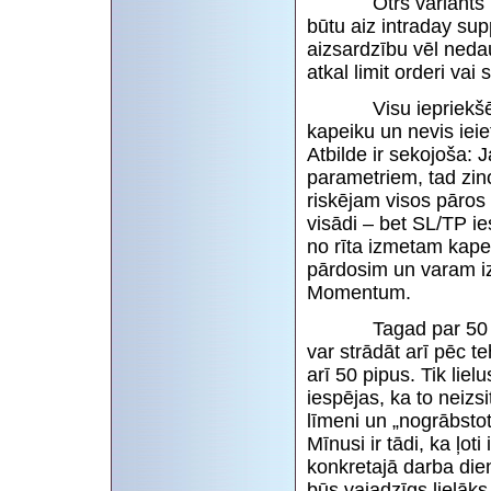
Otrs variants kā sam
būtu aiz intraday sup
aizsardzību vēl neda
atkal limit orderi v
Visu iepriekšējo i
kapeiku un nevis iei
Atbilde ir sekojoša: 
parametriem, tad zino
riskējam visos pāros 
visādi – bet SL/TP ie
no rīta izmetam kape
pārdosim un varam izlik
Momentum.
Tagad par 50 pipu 
var strādāt arī pēc t
arī 50 pipus. Tik liel
iespējas, ka to neizs
līmeni un „nogrābsto
Mīnusi ir tādi, ka ļot
konkretajā darba dien
būs vajadzīgs lielāks 