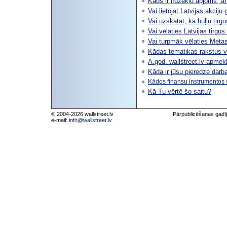
Kāds ir līdzekļu apjoms, ar
Vai lietojat Latvijas akciju 
Vai uzskatāt, ka buļļu tirgu
Vai vēlaties Latvijas tirgus
Vai turpmāk vēlaties Metast
Kādas tematikas rakstus vē
A.god. wallstreet.lv apmekl
Kāda ir jūsu pieredze darb
Kādos finansu instrumentos s
Kā Tu vērtē šo saitu?
© 2004-2026 wallstreet.lv
Pārpublicēšanas gadīj
e-mail:
info@wallstreet.lv