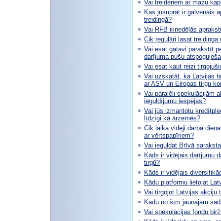
Vai treideriem ar mazu kapi
Kas jūsuprāt ir galvenais 
treidingā?
Vai RFB iknedēļās aprakst
Cik regulāri lasat treidinga
Vai esat gatavi parakstīt p
darījuma pušu atspoguļošan
Vai esat kaut reizi tirgoju
Vai uzskatāt, ka Latvijas t
ar ASV un Eiropas tirgu ko
Vai paralēli spekulācijām a
ieguldījumu iespējas?
Vai jūs izmantotu kredītple
līdzīgi kā ārzemēs?
Cik laika vidēji darba dien
ar vērtspapīriem?
Vai ieguldat Brīvā saraksta
Kāds ir vidējais darījumu 
tirgū?
Kāds ir vidējais diversifikā
Kādu platformu lietojat Latv
Vai tirgojot Latvijas akciju
Kādu no šīm jaunajām sadaļ
Vai spekulācijas fondu bir