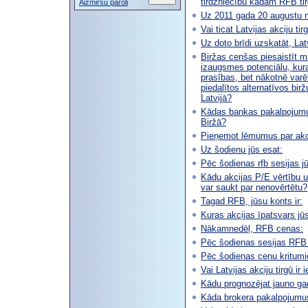
tirdzniecību kādam RFB ti
Aizmirsu paroli
Uz 2011 gada 20 augustu ma
Vai ticat Latvijas akciju t
Uz doto brīdi uzskatāt, Latv
Biržas cenšas piesaistīt m
izaugsmes potenciālu, kura
prasības, bet nākotnē varēt
piedalītos alternatīvos birž
Latvijā?
Kādas bankas pakalpojumus
Biržā?
Pieņemot lēmumus par akcij
Uz šodienu jūs esat:
Pēc šodienas rfb sesijas jū
Kādu akcijas P/E vērtību uz
var saukt par nenovērtētu?
Tagad RFB, jūsu konts ir:
Kuras akcijas īpatsvars jūsu
Nākamnedēļ, RFB cenas:
Pēc šodienas sesijas RFB 
Pēc šodienas cenu kritumie
Vai Latvijas akciju tirgū i
Kādu prognozējat jauno gad
Kāda brokera pakalpojumus