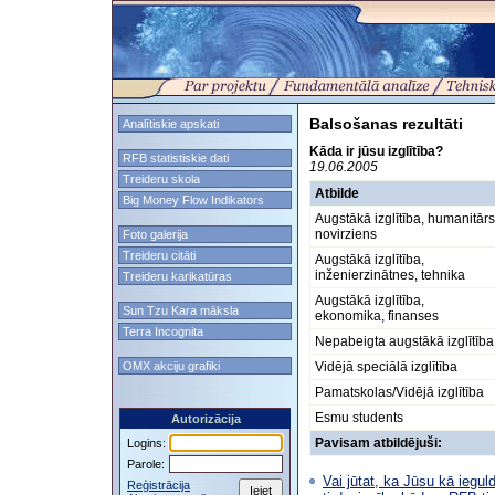
Balsošanas rezultāti
Analītiskie apskati
Kāda ir jūsu izglītība?
RFB statistiskie dati
19.06.2005
Treideru skola
Atbilde
Big Money Flow Indikators
Augstākā izglītība, humanitārs
novirziens
Foto galerija
Treideru citāti
Augstākā izglītība,
inženierzinātnes, tehnika
Treideru karikatūras
Augstākā izglītība,
Sun Tzu Kara māksla
ekonomika, finanses
Terra Incognita
Nepabeigta augstākā izglītība
OMX akciju grafiki
Vidējā speciālā izglītība
Pamatskolas/Vidējā izglītība
Esmu students
Autorizācija
Pavisam atbildējuši:
Logins:
Parole:
Vai jūtat, ka Jūsu kā ieguld
Reģistrācija