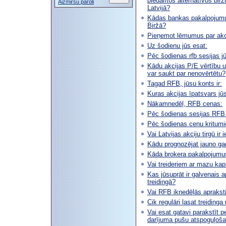
piedalītos alternatīvos birž
Aizmirsu paroli
Latvijā?
Kādas bankas pakalpojumus
Biržā?
Pieņemot lēmumus par akcij
Uz šodienu jūs esat:
Pēc šodienas rfb sesijas jū
Kādu akcijas P/E vērtību uz
var saukt par nenovērtētu?
Tagad RFB, jūsu konts ir:
Kuras akcijas īpatsvars jūsu
Nākamnedēļ, RFB cenas:
Pēc šodienas sesijas RFB 
Pēc šodienas cenu kritumie
Vai Latvijas akciju tirgū i
Kādu prognozējat jauno gad
Kāda brokera pakalpojumus
Vai treideriem ar mazu kapi
Kas jūsuprāt ir galvenais 
treidingā?
Vai RFB iknedēļās aprakst
Cik regulāri lasat treidinga
Vai esat gatavi parakstīt p
darījuma pušu atspoguļošan