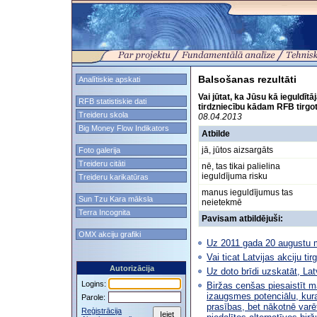
Balsošanas rezultāti
Analītiskie apskati
Vai jūtat, ka Jūsu kā ieguldītā
RFB statistiskie dati
tirdzniecību kādam RFB tirgo
Treideru skola
08.04.2013
Big Money Flow Indikators
Atbilde
jā, jūtos aizsargāts
Foto galerija
Treideru citāti
nē, tas tikai palielina
ieguldījuma risku
Treideru karikatūras
manus ieguldījumus tas
Sun Tzu Kara māksla
neietekmē
Terra Incognita
Pavisam atbildējuši:
OMX akciju grafiki
Uz 2011 gada 20 augustu ma
Vai ticat Latvijas akciju t
Autorizācija
Uz doto brīdi uzskatāt, Latv
Logins:
Biržas cenšas piesaistīt m
izaugsmes potenciālu, kura
Parole:
prasības, bet nākotnē varēt
Reģistrācija