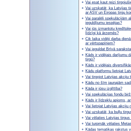
Vai esat kaut reizi tirgoju
Vai uzskatāt, ka Latvijas t
ar ASV un Eiropas tirgu ko
Vai paralēli spekulācijām a
ieguldījumu iespējas?
Vai jūs izmantotu kredītple
līdzīgi kā ārzemēs?
Cik laika vidēji darba dien
ar vērtspapīriem?
Vai ieguldat Brīvā saraksta
Kāds ir vidējais darījumu 
tirgū?
Kāds ir vidējais diversifikā
Kādu platformu lietojat Latv
Vai tirgojot Latvijas akciju
Kādu no šīm jaunajām sadaļ
Kāda ir jūsu izglītība?
Vai spekulācijas fondu bir
Kāds ir līdzekļu apjoms, ar
Vai lietojat Latvijas akciju 
Vai uzskatāt, ka buļļu tirgu
Vai vēlaties Latvijas tirgus
Vai turpmāk vēlaties Metast
Kādas tematikas rakstus vē