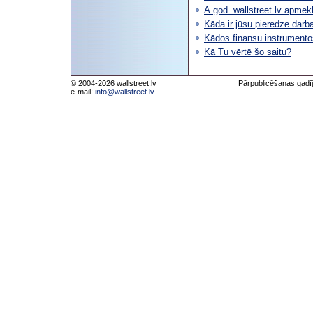
A.god. wallstreet.lv apmekl
Kāda ir jūsu pieredze darb
Kādos finansu instrumentos
Kā Tu vērtē šo saitu?
© 2004-2026 wallstreet.lv
Pārpublicēšanas gadīj
e-mail:
info@wallstreet.lv