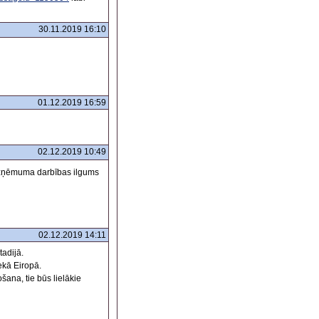
30.11.2019 16:10
01.12.2019 16:59
02.12.2019 10:49
ņēmuma darbības ilgums
02.12.2019 14:11
adijā.
ekā Eiropā.
šana, tie būs lielākie