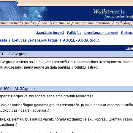
Jaunākais forumā
Palīdzība
Lietošanas noteikumi
Reģistr
ksts
/
Lietuvas vērtspapīru tirgus
/
AUG1L - AUGA group
Lap
1L - AUGA group
GA group ir viens no lielākajiem Lietuviešu lauksaimniecības uzņēmumiem. Noda
ņu audzēšanu, piena ieguvi un gala pārtikas produktu izstrādi.
 AUG1L - AUGA group
sperts: Baltijas valstīs šogad iespējama graudu rekordraža
.)Baltijas valstīs šogad gaidāma graudu rekordraža, ja laika apstākļi vasaras atlik
audkopības nozarei labvēlīgi(..)
.)Tas, ka ziemāju būs daudz vairāk, norāda uz daudz lielāku kopražu. Ziemāju ražīgu
arājiem(..)