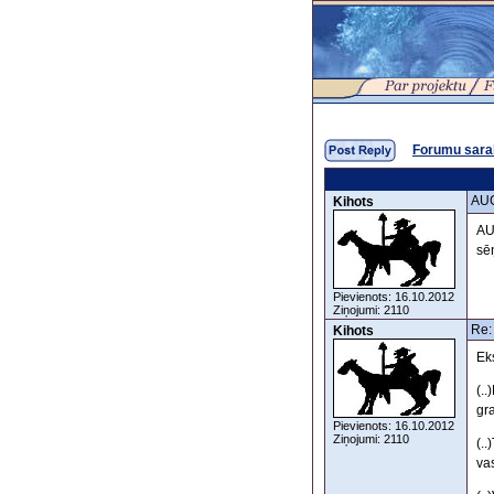
Forumu sara
AUG
Kihots
AU
sē
Pievienots: 16.10.2012
Ziņojumi: 2110
Re:
Kihots
Ek
(.
gr
Pievienots: 16.10.2012
Ziņojumi: 2110
(.
vas