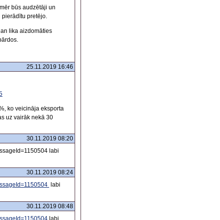
ikmēr būs audzētāji un
 pierādītu pretējo.
gan lika aizdomāties
 pārdos.
25.11.2019 16:46
5
, ko veicināja eksporta
s uz vairāk nekā 30
30.11.2019 08:20
essageId=1150504 labi
30.11.2019 08:24
messageId=1150504
labi
30.11.2019 08:48
messageId=1150504
labi