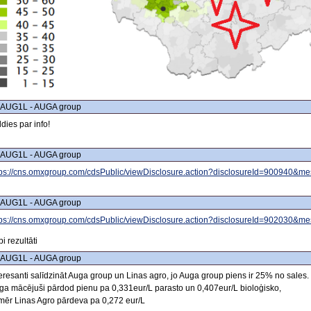
 AUG1L - AUGA group
ldies par info!
 AUG1L - AUGA group
tps://cns.omxgroup.com/cdsPublic/viewDisclosure.action?disclosureId=900940&
 AUG1L - AUGA group
tps://cns.omxgroup.com/cdsPublic/viewDisclosure.action?disclosureId=902030&
i rezultāti
 AUG1L - AUGA group
teresanti salīdzināt Auga group un Linas agro, jo Auga group piens ir 25% no sales.
ga mācējuši pārdod pienu pa 0,331eur/L parasto un 0,407eur/L bioloģisko,
mēr Linas Agro pārdeva pa 0,272 eur/L