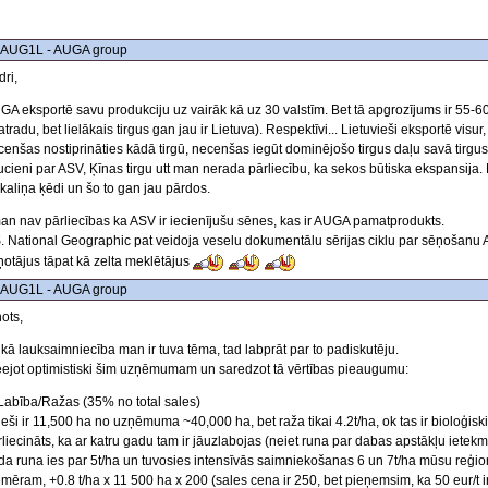
 AUG1L - AUGA group
ri,
GA eksportē savu produkciju uz vairāk kā uz 30 valstīm. Bet tā apgrozījums ir 55-6
tradu, bet lielākais tirgus gan jau ir Lietuva). Respektīvi... Lietuvieši eksportē visur,
enšas nostiprināties kādā tirgū, necenšas iegūt dominējošo tirgus daļu savā tirgus n
ucieni par ASV, Ķīnas tirgu utt man nerada pārliecību, ka sekos būtiska ekspansija
ikaliņa ķēdi un šo to gan jau pārdos.
an nav pārliecības ka ASV ir iecienījušu sēnes, kas ir AUGA pamatprodukts.
S. National Geographic pat veidoja veselu dokumentālu sērijas ciklu par sēņošanu
ņotājus tāpat kā zelta meklētājus
 AUG1L - AUGA group
ots,
 kā lauksaimniecība man ir tuva tēma, tad labprāt par to padiskutēju.
eejot optimistiski šim uzņēmumam un saredzot tā vērtības pieaugumu:
 Labība/Ražas (35% no total sales)
ieši ir 11,500 ha no uzņēmuma ~40,000 ha, bet raža tikai 4.2t/ha, ok tas ir bioloģi
liecināts, ka ar katru gadu tam ir jāuzlabojas (neiet runa par dabas apstākļu ietekm
da runa ies par 5t/ha un tuvosies intensīvās saimniekošanas 6 un 7t/ha mūsu reģi
emēram, +0.8 t/ha x 11 500 ha x 200 (sales cena ir 250, bet pieņemsim, ka 50 eur/t i