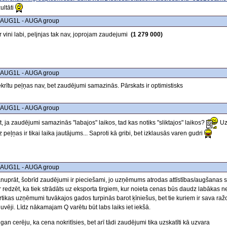
ultāti
 AUG1L - AUGA group
r vini labi, peljnjas tak nav, joprojam zaudejumi
(1 279 000)
 AUG1L - AUGA group
ekrītu peļņas nav, bet zaudējumi samazinās. Pārskats ir optimistisks
 AUG1L - AUGA group
t, ja zaudējumi samazinās "labajos" laikos, tad kas notiks "sliktajos" laikos?
Uz
 peļņas ir tikai laika jautājums... Saproti kā gribi, bet izklausās varen gudri
 AUG1L - AUGA group
nuprāt, šobrīd zaudējumi ir pieciešami, jo uzņēmums atrodas attīstības/augšanas st
r redzēt, ka tiek strādāts uz eksporta tirgiem, kur noieta cenas būs daudz labākas n
rtikas uzņēmumi tuvākajos gados turpinās barot ķīniešus, bet tie kuriem ir sava ražo
uvēji. Līdz nākamajam Q varētu būt labs laiks iet iekšā.
gan cerēju, ka cena nokritīsies, bet arī tādi zaudējumi tika uzskatīti kā uzvara