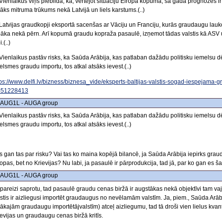
)Vienlaikus viņš piebilda, ka, vērtējot situāciju Eiropā kopumā, šā gada prognozes ir 
lāks mitruma trūkums nekā Latvijā un liels karstums.(..)
.)Latvijas graudkopji eksportā sacenšas ar Vāciju un Franciju, kurās graudaugu lauko
bāka nekā pērn. Arī kopumā graudu kopraža pasaulē, izņemot tādas valstis kā ASV un 
i.(..)
)Vienlaikus pastāv risks, ka Saūda Arābija, kas patlaban dažādu politisku iemelsu dēļ
elsmes graudu importu, tos atkal atsāks ievest.(..)
tps://www.delfi.lv/bizness/biznesa_vide/eksperts-baltijas-valstis-sogad-iespejama-
=51228413
 AUG1L - AUGA group
)Vienlaikus pastāv risks, ka Saūda Arābija, kas patlaban dažādu politisku iemelsu dēļ
elsmes graudu importu, tos atkal atsāks ievest.(..)
s gan tas par risku? Vai tas ko maina kopējā bilancē, ja Saūda Arābija iepirks gra
opas, bet no Krievijas? Nu labi, ja pasaulē ir pārprodukcija, tad jā, par ko gan es š
 AUG1L - AUGA group
 pareizi saprotu, tad pasaulē graudu cenas biržā ir augstākas nekā objektīvi tam vaj
lstis ir aizliegusi importēt graudaugus no nevēlamām valstīm. Ja, piem., Saūda Arābi
lākajām graudaugu importētājvalstīm) atceļ aizliegumu, tad tā droši vien lielus kvan
evijas un graudaugu cenas biržā kritīs.