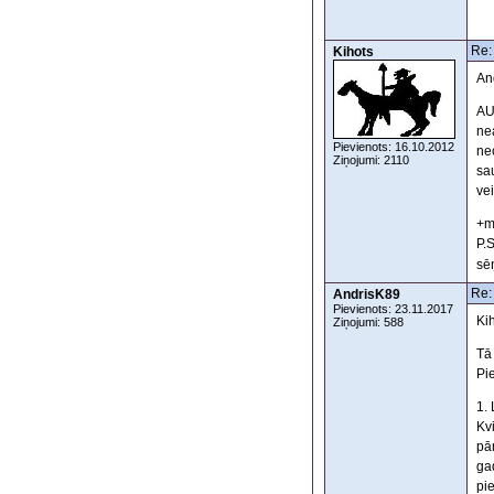
Re:
Kihots
And
AU
nea
Pievienots: 16.10.2012
nec
Ziņojumi: 2110
sa
ve
+m
P.
sē
Re:
AndrisK89
Pievienots: 23.11.2017
Kih
Ziņojumi: 588
Tā
Pi
1.
Kv
pār
ga
pi