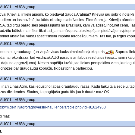
 AUG1L - AUGA group
 vai Krievijai ir lieki apjomi, ko piedāvāt Saūda Arābijai? Krievija jau šobrīd noteikti
udiem un tas nozīmē, ka kāds cits tirgus atbrīvosies. Piemēram, ja Krievija pārorien
 SA, tad tirgū parādīsies pieprasījums no Brazīlijas, kam vajadzētu noturēt cenu. Ta
jadzētu būtiski mainīties tikai tad, ja mainās pasaules kopējais piedāvājums/piepra
tekmēt atsevišķu valstu specifiskiem importa ierobežojumiem. Tas tad, ja tirgus kopu
 AUG1L - AUGA group
 neesmu graudaugu (un vispār visas lauksaimniecības) eksperts
Saprotu lieta
idāma rekordraža, tad visdrīzāk AUG parādīs arī labus rezultātus (tiesa... jāmin ka
3 daļu no apgrozījuma). Nesen papētīju tuvāk, tad liekas perspektīva vieta, kur iegu
ognozes par graudaugu kopražu, tik pastiprina pārliecību.
 AUG1L - AUGA group
l ir arī Linas Agro, kas iegūst no labas graudaugu ražas. Kādu laiku tajā sēdēju, ta
zas dividendes. Skatos, ka pagājušo gadu tās jau ir daudz maz OK.
 AUG1L - AUGA group
tps://m.delfi.lt/agro/agroverslo-naujienos/article.php?id=81624963
ki mazi
 AUG1L - AUGA group
t,