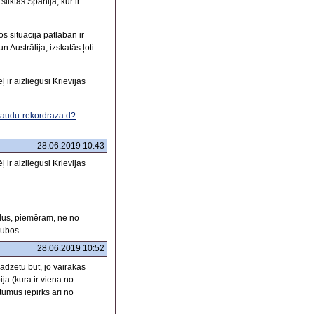
sliktas Spānijā, kur ir
s situācija patlaban ir
Austrālija, izskatās ļoti
 ir aizliegusi Krievijas
graudu-rekordraza.d?
28.06.2019 10:43
 ir aizliegusi Krievijas
udus, piemēram, ne no
aubos.
28.06.2019 10:52
adzētu būt, jo vairākas
ja (kura ir viena no
tumus iepirks arī no