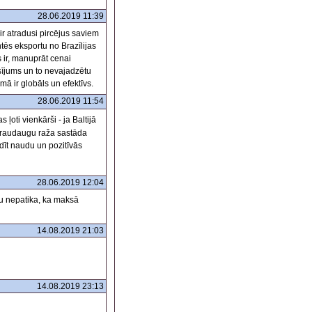
28.06.2019 11:39
 ir atradusi pircējus saviem
tēs eksportu no Brazīlijas
s ir, manuprāt cenai
sījums un to nevajadzētu
mā ir globāls un efektīvs.
28.06.2019 11:54
s ļoti vienkārši - ja Baltijā
 graudaugu raža sastāda
ldīt naudu un pozitīvās
28.06.2019 12:04
ču nepatika, ka maksā
14.08.2019 21:03
14.08.2019 23:13