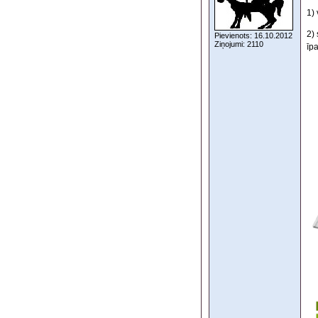
1)
2)
Pievienots: 16.10.2012
Ziņojumi: 2110
īp