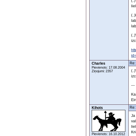
(..
lie
(.
la
lab
(..
izc
ht
id
Re:
Charles
Pievienots: 17.08.2004
(..
Ziņojumi: 2357
izc
---
Ka
Eir
Re:
Kihots
Ja
va
lie
Kri
Pievienots: 16.10.2012