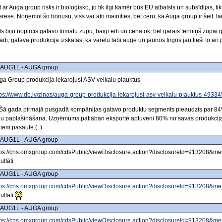
 ar Auga group risks ir bioloģisko, jo tik ilgi kamēr būs EU atbalsts un subsīdijas, t
erese. Noņemot šo bonusu, viss var ātri mainīties, bet ceru, ka Auga group ir šeit, lai
s biju nopircis gatavo tomātu zupu, baigi ērti un cena ok, bet garais termiņš zupai 
ādi, gatavā produkcija izskatās, ka varētu labi auge un jaunos tirgos jau tieši to arī
 AUG1L - AUGA group
ga Group produkcija iekarojusi ASV veikalu plauktus
tps://www.db.lv/zinas/auga-group-produkcija-iekarojusi-asv-veikalu-plauktus-49334
.)Šā gada pirmajā pusgadā kompānijas gatavo produktu segments pieaudzis par 84%
rgu paplašināšana. Uzņēmums patlaban eksportē aptuveni 80% no savas produkcija
giem pasaulē.(..)
 AUG1L - AUGA group
tps://cns.omxgroup.com/cdsPublic/viewDisclosure.action?disclosureId=913208&m
ultāti
 AUG1L - AUGA group
tps://cns.omxgroup.com/cdsPublic/viewDisclosure.action?disclosureId=913208&
ultāti
 AUG1L - AUGA group
tps://cns.omxgroup.com/cdsPublic/viewDisclosure.action?disclosureId=913208&