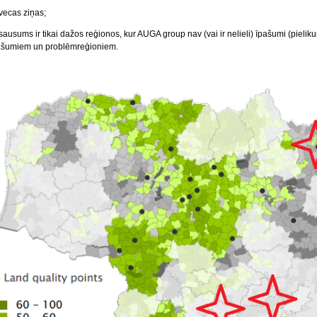
 vecas ziņas;
 sausums ir tikai dažos reģionos, kur AUGA group nav (vai ir nelieli) īpašumi (piel
ašumiem un problēmreģioniem.