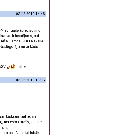
02.12.2019 14:46
0M eur gadā (precīzu info
 kur tas ir iespējams, bet
išā. Tamdēļ visi tie skaļie
. Noslēgs līgumu ar kādu
 ASV
uzlūko
02.12.2019 18:06
skiem laukiem, bet esmu
i), bet esmu drošs, ka pēc
onam.
r nepieciešami, lai labāk