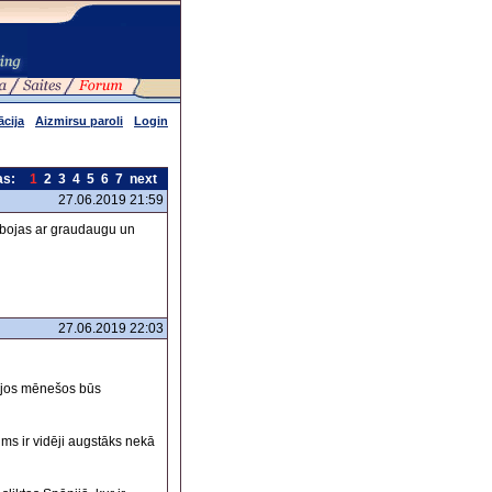
ācija
Aizmirsu paroli
Login
as:
1
2
3
4
5
6
7
next
27.06.2019 21:59
rbojas ar graudaugu un
27.06.2019 22:03
ušajos mēnešos būs
ms ir vidēji augstāks nekā