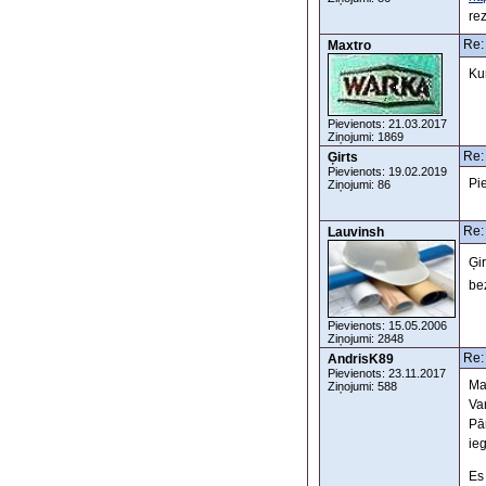
rez
Re:
Maxtro
Ku
Pievienots: 21.03.2017
Ziņojumi: 1869
Re:
Ģirts
Pievienots: 19.02.2019
Pi
Ziņojumi: 86
Re:
Lauvinsh
Ģir
bez
Pievienots: 15.05.2006
Ziņojumi: 2848
Re:
AndrisK89
Pievienots: 23.11.2017
Ma
Ziņojumi: 588
Va
Pā
ieg
Es 