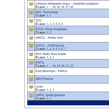
Lietuvas vērtspapīru tirgus - vispārējie jautājumi
Lapas:
1
...
44
,
45
,
46
,
47
,
48
INVL Technology
Lapas:
1
,
2
TEO
Lapas:
1
,
2
,
3
,
4
,
5
,
6
PZV1L Pieno žvaigždės
Lapas:
1
,
2
AMG1L - Amber Grid
AUG1L - AUGA group
Lapas:
1
,
2
,
3
,
4
,
5
,
6
,
7
INVL Baltic Real Estate
Lapas:
1
,
2
,
3
KNF1L
Lapas:
1
...
18
,
19
,
20
,
21
,
22
East West Agro - EWA1L
NEO Finance
Linas
Lapas:
1
,
2
,
3
LNR1L Ignitis gamyba
Lapas:
1
,
2