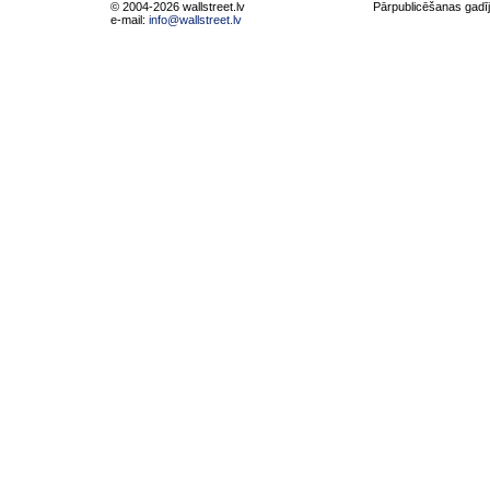
© 2004-2026 wallstreet.lv
Pārpublicēšanas gadīj
e-mail:
info@wallstreet.lv