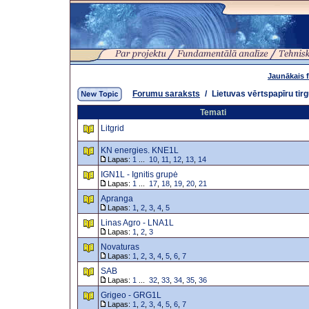
Jaunākais 
Forumu saraksts
/
Lietuvas vērtspapīru tir
Temati
Litgrid
KN energies. KNE1L
Lapas:
1
...
10
,
11
,
12
,
13
,
14
IGN1L - Ignitis grupė
Lapas:
1
...
17
,
18
,
19
,
20
,
21
Apranga
Lapas:
1
,
2
,
3
,
4
,
5
Linas Agro - LNA1L
Lapas:
1
,
2
,
3
Novaturas
Lapas:
1
,
2
,
3
,
4
,
5
,
6
,
7
SAB
Lapas:
1
...
32
,
33
,
34
,
35
,
36
Grigeo - GRG1L
Lapas:
1
,
2
,
3
,
4
,
5
,
6
,
7