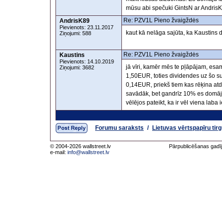
mūsu abi spečuki GintsN ar AndrisK89 
Re: PZV1L Pieno žvaigždės
AndrisK89
Pievienots: 23.11.2017
kaut kā nelāga sajūta, ka Kaustins d
Ziņojumi: 588
Re: PZV1L Pieno žvaigždės
Kaustins
Pievienots: 14.10.2019
jā vīri, kamēr mēs te pļāpājam, esa
Ziņojumi: 3682
1,50EUR, toties dividendes uz šo su
0,14EUR, priekš tiem kas rēķina atde
savādāk, bet gandrīz 10% es domāju ir
vēlējos pateikt, ka ir vēl viena laba
Forumu saraksts
/
Lietuvas vērtspapīru tir
© 2004-2026 wallstreet.lv
Pārpublicēšanas gadīj
e-mail:
info@wallstreet.lv