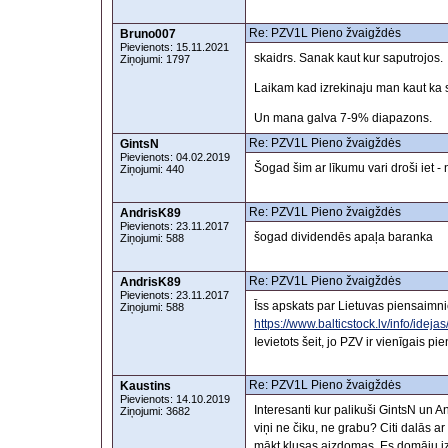
Re: PZV1L Pieno žvaigždės
Bruno007
Pievienots: 15.11.2021
skaidrs. Sanak kaut kur saputrojos.
Ziņojumi: 1797
Laikam kad izrekinaju man kaut ka 
Un mana galva 7-9% diapazons.
Re: PZV1L Pieno žvaigždės
GintsN
Pievienots: 04.02.2019
Šogad šim ar līkumu vari droši iet - 
Ziņojumi: 440
Re: PZV1L Pieno žvaigždės
AndrisK89
Pievienots: 23.11.2017
šogad dividendēs apaļa baranka
Ziņojumi: 588
Re: PZV1L Pieno žvaigždės
AndrisK89
Pievienots: 23.11.2017
Īss apskats par Lietuvas piensaimn
Ziņojumi: 588
https://www.balticstock.lv/info/ide
Ievietots šeit, jo PZV ir vienīgais pi
Re: PZV1L Pieno žvaigždės
Kaustins
Pievienots: 14.10.2019
Interesanti kur palikuši GintsN un 
Ziņojumi: 3682
viņi ne čiku, ne grabu? Citi dalās ar
mākt klusas aizdomas. Es domāju iz