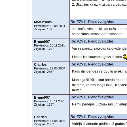
2. Skatīties kā uz krīzi pārvarošu 
Re: PZV1L Pieno žvaigždės
Martins085
Pievienots: 19.08.2021
Ja skatās vēsturiski, tad raža lab
Ziņojumi: 109
samazinās savas parādsaistības.
Re: PZV1L Pieno žvaigždės
Bruno007
Pievienots: 15.11.2021
Vai es pareizi saprotu, ka dividend
Ziņojumi: 1797
Liekas ka slaucama govs te laba
Re: PZV1L Pieno žvaigždės
Charles
Pievienots: 17.08.2004
Kādu dividendes vērtību tu ierēķināj
Ziņojumi: 2357
Man bija šī fiška, kad brieda rekor
dzirdēts, ka nav viegli laiki - izejv
nevar.
Re: PZV1L Pieno žvaigždės
Bruno007
Pievienots: 15.11.2021
Nemu pedejos 3 izmaksas un videj
Ziņojumi: 1797
Re: PZV1L Pieno žvaigždės
Charles
Pievienots: 17.08.2004
Vidējā dividende pēdējos 3 gados 0.0
Ziņojumi: 2357