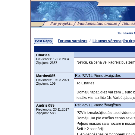
Jaunākais 
Forumu saraksts
/
Lietuvas vērtspapīru tir
Charles
Pievienots: 17.08.2004
Neticu, ka cena vēl kādreiz būs zem 
Ziņojumi: 2357
Re: PZV1L Pieno žvaigždės
Martins085
Pievienots: 19.08.2021
To Charles
Ziņojumi: 109
Domāju tāpat, diez vai zem 1 euro b
iesāks vismaz līdz 1h. Varbūt jāpaņe
Re: PZV1L Pieno žvaigždės
AndrisK89
Pievienots: 23.11.2017
PZV ir izmaksājis dāsnas dividendes 
Ziņojumi: 588
Domāju, ka pie esošas cenas savus
Peļņas maržas šajā nozarē ir mazas 
Šeit ir 2 scenāriji:
1. Apvienošanās (PZV nopērk citu 